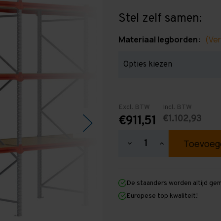
Stel zelf samen:
Materiaal legborden:
(Ver
Excl. BTW
Incl. BTW
€1.102,93
€911,51
Hoeveelheid
Hoeveelheid
verlagen
verhogen
van
van
Grootvakstelling
Grootvakstellin
3.000
3.000
De staanders worden altijd ge
mm
mm
x
x
Europese top kwaliteit!
8.500
8.500
mm
mm
x
x