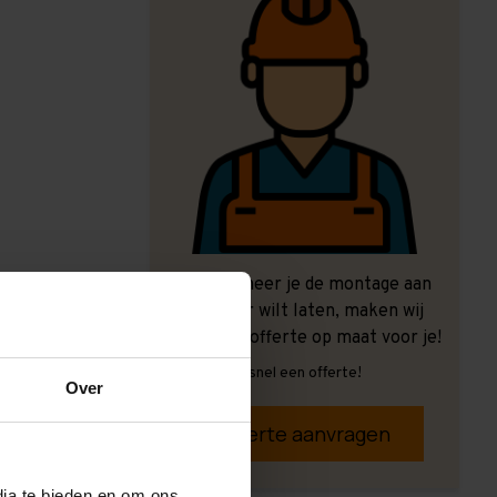
Ook wanneer je de montage aan
ons over wilt laten, maken wij
graag een offerte op maat voor je!
Vrijblijvend, snel een offerte!
Over
Offerte aanvragen
dia te bieden en om ons