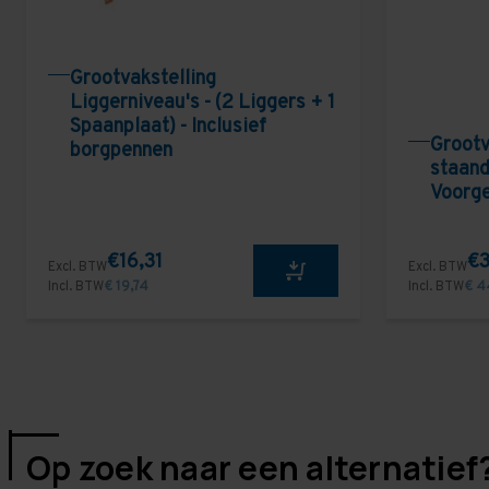
Grootvakstelling
Liggerniveau's - (2 Liggers + 1
Spaanplaat) - Inclusief
Grootv
borgpennen
staand
Voorg
€16,31
€3
Excl. BTW
Excl. BTW
Incl. BTW
€ 19,74
Incl. BTW
€ 4
Op zoek naar een alternatief