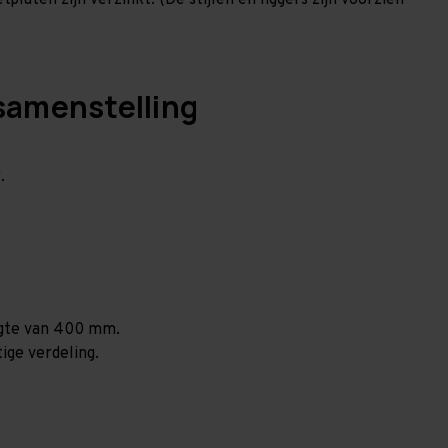
laten zijn verzinkt. (De stijlen en liggers zijn voorzien
samenstelling
.
ogte van 400 mm.
ige verdeling.