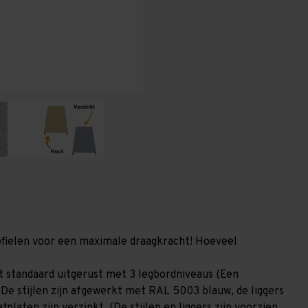
1.000
1.000
mm
mm
(HxLxD)
(HxLxD)
-
-
3
3
niveaus
niveaus
GALVA
GALVA
profielen voor een maximale draagkracht! Hoeveel
 standaard uitgerust met 3 legbordniveaus (Een
 De stijlen zijn afgewerkt met RAL 5003 blauw, de liggers