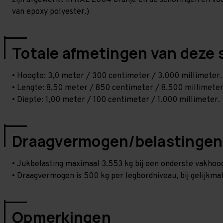
zijn afgewerkt in RAL 2004 oranje en de schoringen en voetp
van epoxy polyester.)
Totale afmetingen van deze 
• Hoogte: 3,0 meter / 300 centimeter / 3.000 millimeter.
• Lengte: 8,50 meter / 850 centimeter / 8.500 millimeter
• Diepte: 1,00 meter / 100 centimeter / 1.000 millimeter.
Draagvermogen/belastingen
• Jukbelasting maximaal 3.553 kg bij een onderste vakho
• Draagvermogen is 500 kg per legbordniveau, bij gelijkmat
Opmerkingen