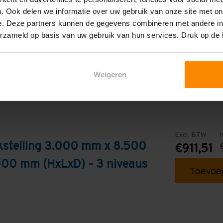
. Ook delen we informatie over uw gebruik van onze site met on
Galva
e. Deze partners kunnen de gegevens combineren met andere inf
erzameld op basis van uw gebruik van hun services. Druk op de
Weigeren
Excl. BTW
I
kstelling 3.000 mm x 8.500
€911,51
000 mm (HxLxD) - 3 niveaus
Toevoeg