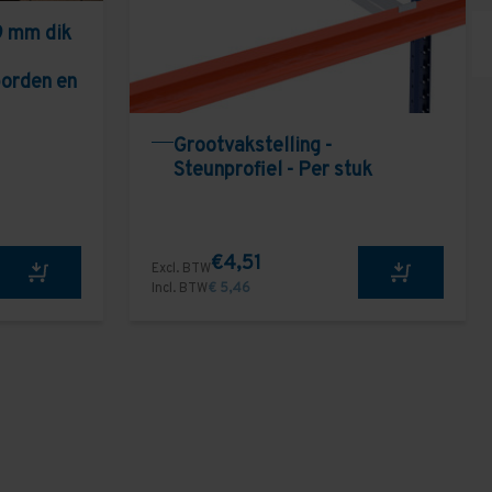
9 mm dik
borden en
Grootvakstelling -
Steunprofiel - Per stuk
€4,51
Excl. BTW
Incl. BTW
€ 5,46