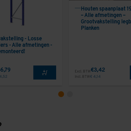
Houten spaanplaat 1
– Alle afmetingen –
Grootvakstelling leg
Planken
akstelling - Losse
ers - Alle afmetingen -
emonteerd!
6,79
€3,42
Excl. BTW
4,52
Incl. BTW
€ 4,14
?