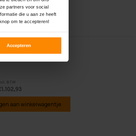
ze partners voor social
ormatie die u aan ze heeft
 knop om te accepteren!
Accepteren
ncl. BTW
€1.102,93
en aan winkelwagentje