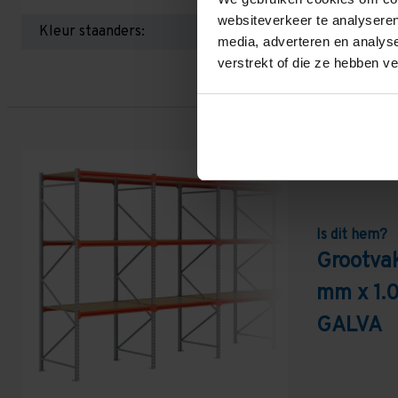
websiteverkeer te analyseren
Kleur staanders:
media, adverteren en analys
verstrekt of die ze hebben v
Is dit hem?
Grootva
mm x 1.
GALVA