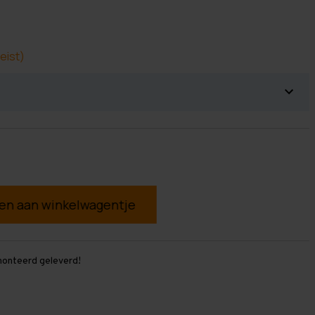
eist)
g
monteerd geleverd!