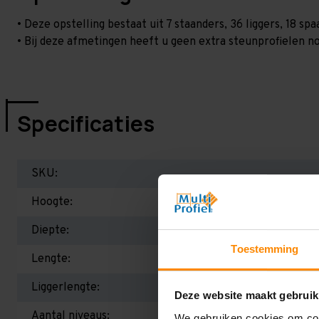
• Deze opstelling bestaat uit 7 staanders, 36 liggers, 18 s
• Bij deze afmetingen heeft u geen extra steunprofielen no
Specificaties
SKU:
Hoogte:
Diepte:
Toestemming
Lengte:
Liggerlengte:
Deze website maakt gebruik
Aantal niveaus:
We gebruiken cookies om cont