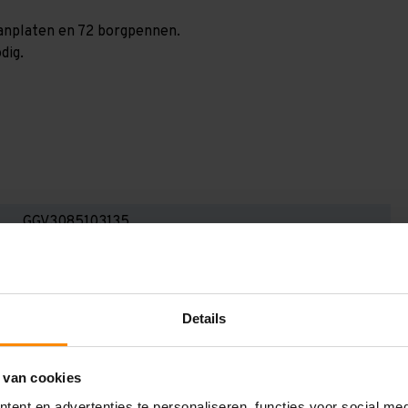
paanplaten en 72 borgpennen.
dig.
GGV3085103135
3.000 mm
1.000 mm
Details
8.500 mm
1.350 mm
 van cookies
3
ent en advertenties te personaliseren, functies voor social me