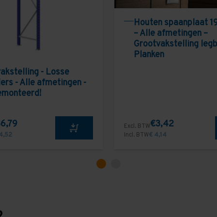
Houten spaanplaat 1
– Alle afmetingen –
Grootvakstelling leg
Planken
akstelling - Losse
ers - Alle afmetingen -
emonteerd!
6,79
€3,42
Excl. BTW
4,52
Incl. BTW
€ 4,14
?