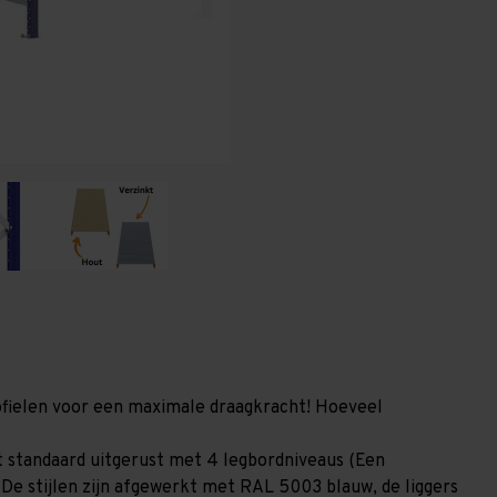
x
x
1.200
1.200
mm
mm
(HxLxD)
(HxLxD)
-
-
4
4
niveaus
niveaus
(Liggers:
(Liggers:
1.200
1.200
mm)
mm)
profielen voor een maximale draagkracht! Hoeveel
 standaard uitgerust met 4 legbordniveaus (Een
 De stijlen zijn afgewerkt met RAL 5003 blauw, de liggers