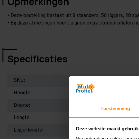
Opmerkingen
• Deze opstelling bestaat uit 8 staanders, 56 liggers, 28 s
• Bij deze afmetingen heeft u geen extra steunprofielen no
Specificaties
SKU:
Hoogte:
Diepte:
Toestemming
Lengte:
Deze website maakt gebruik
Liggerlengte:
We gebruiken cookies om cont