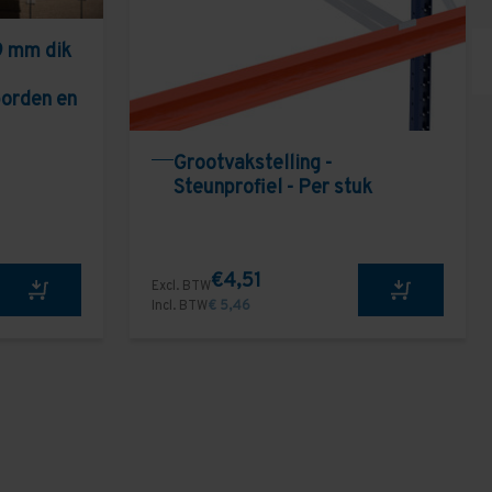
9 mm dik
borden en
Grootvakstelling -
Steunprofiel - Per stuk
€4,51
Excl. BTW
Incl. BTW
€ 5,46