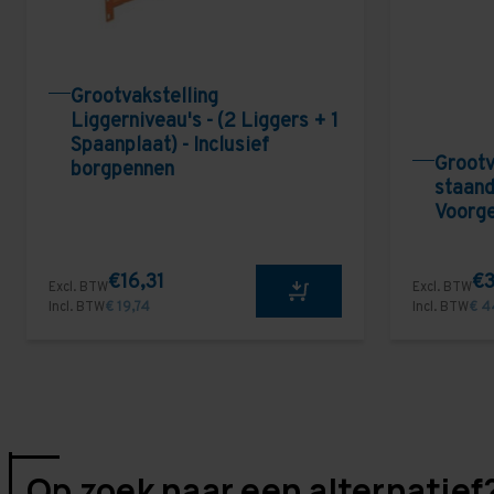
Grootvakstelling
Liggerniveau's - (2 Liggers + 1
Spaanplaat) - Inclusief
Grootv
borgpennen
staand
Voorg
€16,31
€3
Excl. BTW
Excl. BTW
Incl. BTW
€ 19,74
Incl. BTW
€ 4
Op zoek naar een alternatief