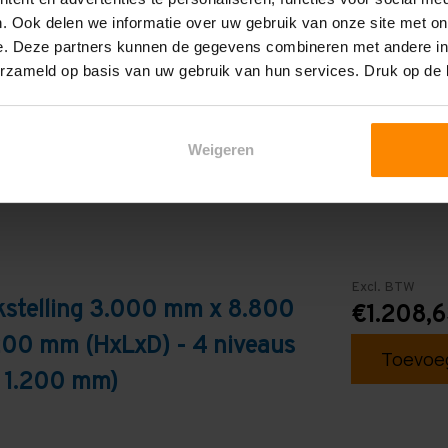
4
. Ook delen we informatie over uw gebruik van onze site met on
e. Deze partners kunnen de gegevens combineren met andere inf
Blauw
erzameld op basis van uw gebruik van hun services. Druk op de
Weigeren
Excl. BTW
kstelling 3.000 mm x 8.800
€1.208,
200 mm (HxLxD) - 4 niveaus
Toevoeg
: 1.200 mm)