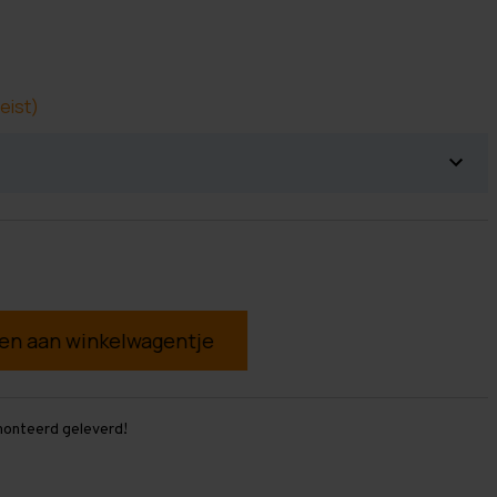
eist)
g
monteerd geleverd!