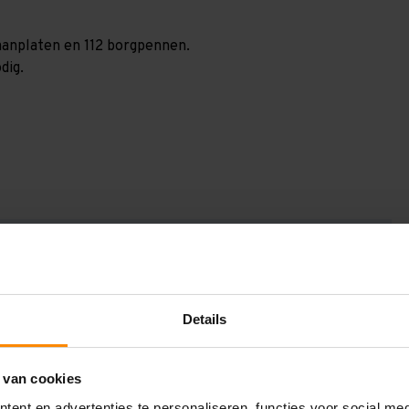
paanplaten en 112 borgpennen.
dig.
GV3085124120
3.000 mm
1.200 mm
Details
8.800 mm
 van cookies
1.200 mm
ent en advertenties te personaliseren, functies voor social me