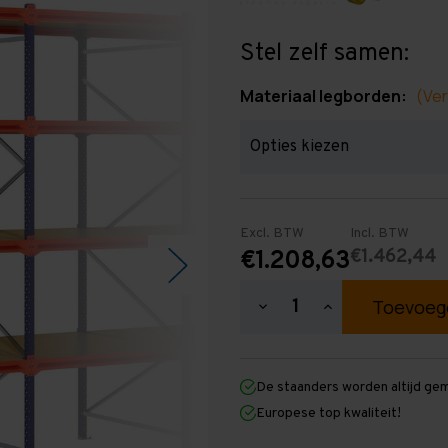
Stel zelf samen:
Materiaal legborden:
(Ver
Excl. BTW
Incl. BTW
€1.462,44
€1.208,63
Hoeveelheid
Hoeveelheid
verlagen
verhogen
van
van
Grootvakstelling
Grootvakstellin
3.000
3.000
De staanders worden altijd ge
mm
mm
x
x
Europese top kwaliteit!
8.800
8.800
mm
mm