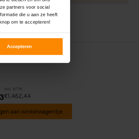
ze partners voor social
ormatie die u aan ze heeft
 knop om te accepteren!
Accepteren
Incl. BTW
€1.462,44
63
en aan winkelwagentje