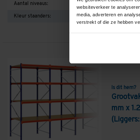
Aantal niveaus:
websiteverkeer te analyseren
media, adverteren en analys
Kleur staanders:
verstrekt of die ze hebben v
Is dit hem?
Grootva
mm x 1.
(Liggers