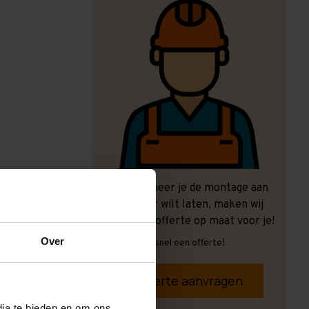
Ook wanneer je de montage aan
ons over wilt laten, maken wij
graag een offerte op maat voor je!
Over
Vrijblijvend, snel een offerte!
Offerte aanvragen
dia te bieden en om ons