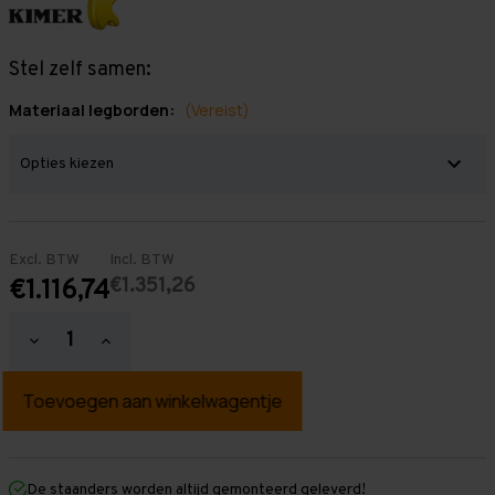
Stel zelf samen:
Materiaal legborden:
(Vereist)
Excl. BTW
Incl. BTW
€1.351,26
€1.116,74
Hoeveelheid
Hoeveelheid
verlagen
verhogen
van
van
Grootvakstelling
Grootvakstelling
3.000
3.000
mm
mm
x
x
8.500
8.500
mm
mm
De staanders worden altijd gemonteerd geleverd!