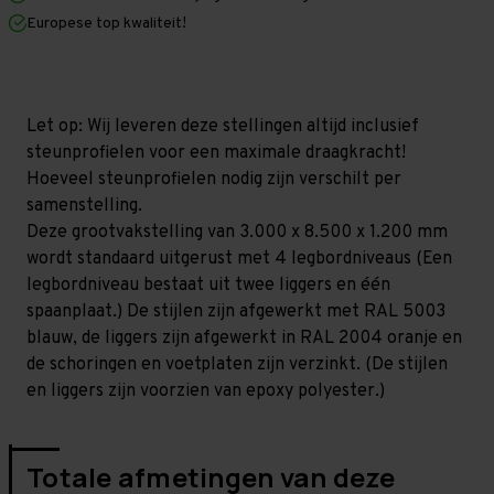
x
x
Europese top kwaliteit!
1.200
1.200
mm
mm
(HxLxD)
(HxLxD)
-
-
4
4
niveaus
niveaus
Let op: Wij leveren deze stellingen altijd inclusief
(Liggers:
(Liggers:
steunprofielen voor een maximale draagkracht!
1.350
1.350
mm)
mm)
Hoeveel steunprofielen nodig zijn verschilt per
samenstelling.
Deze grootvakstelling van 3.000 x 8.500 x 1.200 mm
wordt standaard uitgerust met 4 legbordniveaus (Een
legbordniveau bestaat uit twee liggers en één
spaanplaat.) De stijlen zijn afgewerkt met RAL 5003
blauw, de liggers zijn afgewerkt in RAL 2004 oranje en
de schoringen en voetplaten zijn verzinkt. (De stijlen
en liggers zijn voorzien van epoxy polyester.)
Totale afmetingen van deze