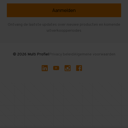
Selfstorage
Veelgestelde vragen
Entresolvloer
Herroepen en Annuleren
Gebruikte entresolvloeren
Ontvang de laatste updates over nieuwe producten en komende
uitverkoopperiodes
Stellingen kopen
© 2026 Multi Profiel
Privacy beleid
Algemene voorwaarden