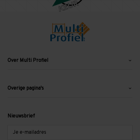
Over Multi Profiel
Over ons
Blog
Overige pagina's
Werken bij Multi Profiel
Gebruikte stellingen
Levering en afhalen
Mezzanine
Nieuwsbrief
Retouren en garantie
Verdiepingsvloeren
E-
mailadres
Referenties