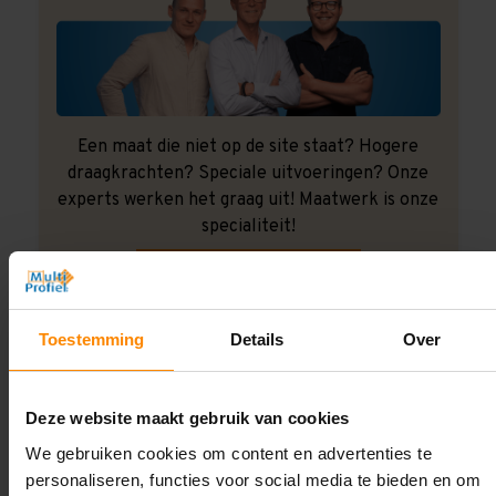
Een maat die niet op de site staat? Hogere
draagkrachten? Speciale uitvoeringen? Onze
experts werken het graag uit! Maatwerk is onze
specialiteit!
Contact met specialist
Toestemming
Details
Over
Montage uitbesteden?
Laat ons het doen!
Deze website maakt gebruik van cookies
We gebruiken cookies om content en advertenties te
personaliseren, functies voor social media te bieden en om