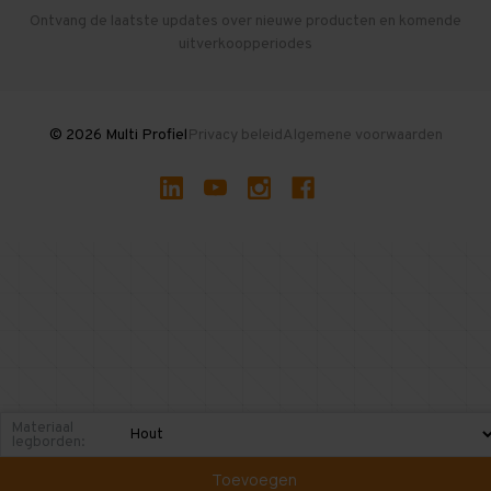
Herroepen en Annuleren
Gebruikte entresolvloeren
Ontvang de laatste updates over nieuwe producten en komende
uitverkoopperiodes
Stellingen kopen
© 2026 Multi Profiel
Privacy beleid
Algemene voorwaarden
Materiaal
legborden:
Toevoegen