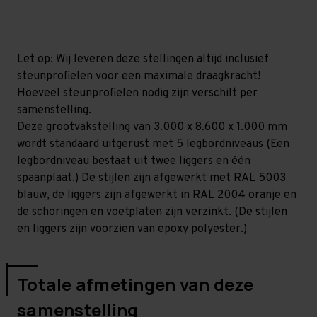
mm
mm
(HxLxD)
(HxLxD)
-
-
5
5
niveaus
niveaus
Let op: Wij leveren deze stellingen altijd inclusief
steunprofielen voor een maximale draagkracht!
Hoeveel steunprofielen nodig zijn verschilt per
samenstelling.
Deze grootvakstelling van 3.000 x 8.600 x 1.000 mm
wordt standaard uitgerust met 5 legbordniveaus (Een
legbordniveau bestaat uit twee liggers en één
spaanplaat.) De stijlen zijn afgewerkt met RAL 5003
blauw, de liggers zijn afgewerkt in RAL 2004 oranje en
de schoringen en voetplaten zijn verzinkt. (De stijlen
en liggers zijn voorzien van epoxy polyester.)
Totale afmetingen van deze
samenstelling