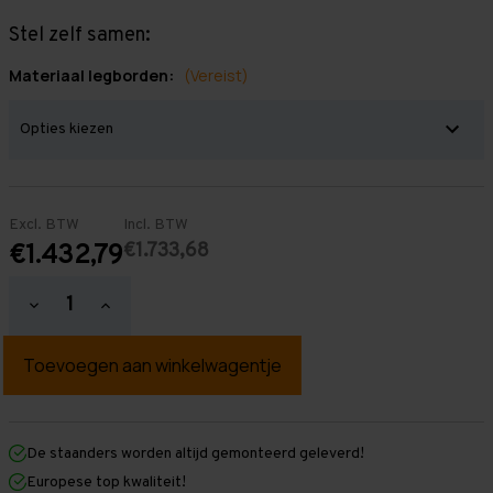
Stel zelf samen:
Materiaal legborden:
(Vereist)
Excl. BTW
Incl. BTW
€1.733,68
€1.432,79
Hoeveelheid
Hoeveelheid
verlagen
verhogen
van
van
Grootvakstelling
Grootvakstelling
3.000
3.000
mm
mm
x
x
8.600
8.600
mm
mm
De staanders worden altijd gemonteerd geleverd!
x
x
Europese top kwaliteit!
1.000
1.000