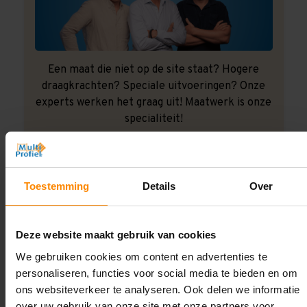
Een maat die niet op de site staat? Hogere
draagkrachten? Speciale uitvoeringen? Onze
experts werken het graag uit! Maatwerk is onze
specialiteit!
Contact met specialist
Toestemming
Details
Over
Montage uitbesteden?
Laat ons het doen!
Deze website maakt gebruik van cookies
We gebruiken cookies om content en advertenties te
personaliseren, functies voor social media te bieden en om
ons websiteverkeer te analyseren. Ook delen we informatie
over uw gebruik van onze site met onze partners voor