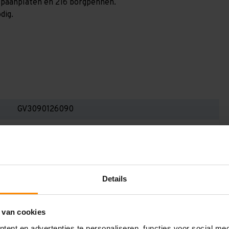
4 spaanplaten en 216 borgpennen.
dig.
GV3090126090
3.000 mm
1.200 mm
8.600 mm
Details
900 mm
6
 van cookies
ent en advertenties te personaliseren, functies voor social me