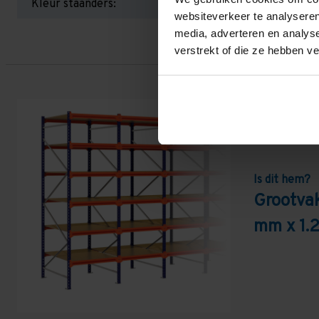
Kleur staanders:
websiteverkeer te analyseren
media, adverteren en analys
verstrekt of die ze hebben v
Is dit hem?
Grootva
mm x 1.