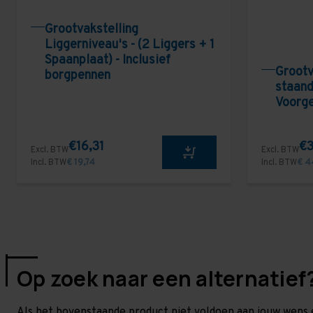
Grootvakstelling
Liggerniveau's - (2 Liggers + 1
Spaanplaat) - Inclusief
Grootv
borgpennen
staand
Voorg
€16,31
€3
Excl. BTW
Excl. BTW
Incl. BTW
€ 19,74
Incl. BTW
€ 4
Op zoek naar een alternatief
Als het bovenstaande product niet voldoen aan jouw wens 