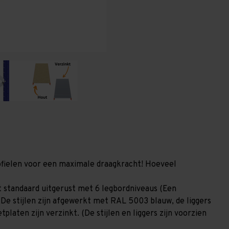
(HxLxD)
(HxLxD)
-
-
6
6
niveaus
niveaus
profielen voor een maximale draagkracht! Hoeveel
 standaard uitgerust met 6 legbordniveaus (Een
 De stijlen zijn afgewerkt met RAL 5003 blauw, de liggers
laten zijn verzinkt. (De stijlen en liggers zijn voorzien