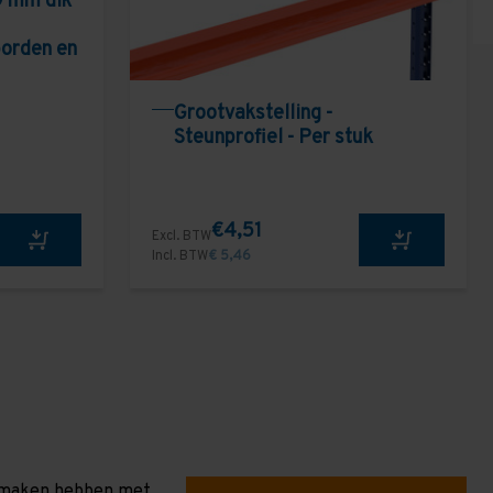
9 mm dik
borden en
Grootvakstelling -
Steunprofiel - Per stuk
€4,51
Excl. BTW
Incl. BTW
€ 5,46
te maken hebben met