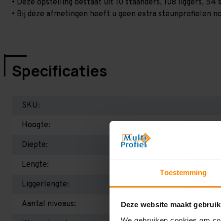
• Deze opstelling bestaat uit 10 staanders, 108 liggers, 5
• Bij deze afmetingen heeft u geen extra steunprofielen no
Specificaties
SKU:
Hoogte:
Diepte:
Lengte:
Toestemming
Liggerlengte:
Aantal niveaus:
Deze website maakt gebruik
We gebruiken cookies om cont