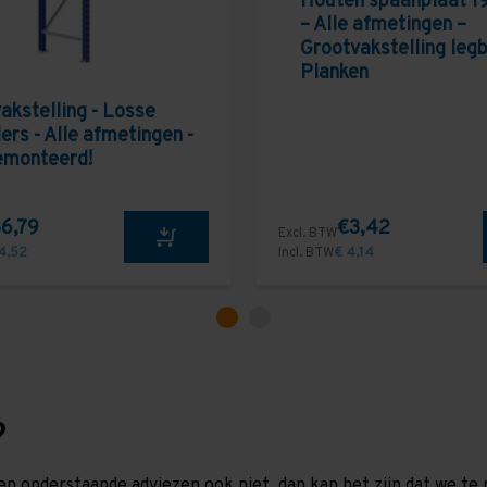
Houten spaanplaat 1
– Alle afmetingen –
Grootvakstelling leg
Planken
akstelling - Losse
ers - Alle afmetingen -
emonteerd!
6,79
€3,42
Excl. BTW
4,52
Incl. BTW
€ 4,14
?
en onderstaande adviezen ook niet, dan kan het zijn dat we 