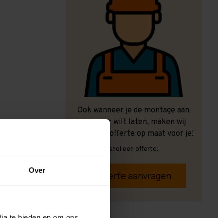
Ook wanneer je de montage aan
ons over wilt laten, maken wij
graag een offerte op maat voor je!
Vrijblijvend, snel een offerte!
Over
Offerte aanvragen
dia te bieden en om ons