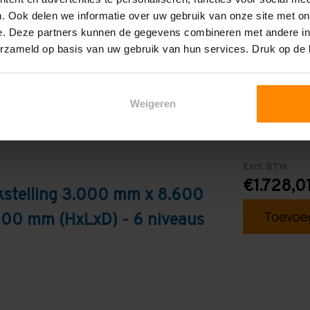
Blauw
. Ook delen we informatie over uw gebruik van onze site met on
e. Deze partners kunnen de gegevens combineren met andere inf
erzameld op basis van uw gebruik van hun services. Druk op de
Weigeren
Excl. BTW
€1.728,0
kstelling 3.000 mm x 8.600
Toevoeg
200 mm (HxLxD) - 6 niveaus