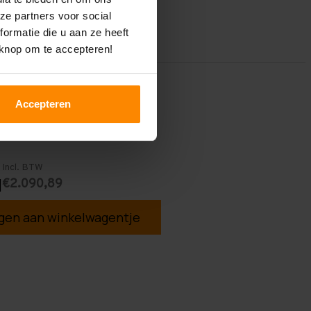
ze partners voor social
ormatie die u aan ze heeft
 knop om te accepteren!
Accepteren
Incl. BTW
€2.090,89
1
en aan winkelwagentje