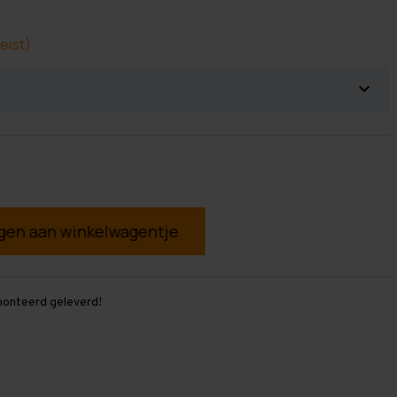
eist)
g
monteerd geleverd!