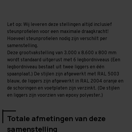
mm
mm
(HxLxD)
(HxLxD)
-
-
6
6
niveaus
niveaus
Let op: Wij leveren deze stellingen altijd inclusief
steunprofielen voor een maximale draagkracht!
Hoeveel steunprofielen nodig zijn verschilt per
samenstelling.
Deze grootvakstelling van 3.000 x 8.600 x 800 mm
wordt standaard uitgerust met 6 legbordniveaus (Een
legbordniveau bestaat uit twee liggers en één
spaanplaat.) De stijlen zijn afgewerkt met RAL 5003
blauw, de liggers zijn afgewerkt in RAL 2004 oranje en
de schoringen en voetplaten zijn verzinkt. (De stijlen
en liggers zijn voorzien van epoxy polyester.)
Totale afmetingen van deze
samenstelling