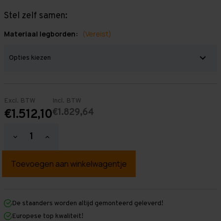
Stel zelf samen:
Materiaal legborden:
(Vereist)
Excl. BTW
Incl. BTW
€1.829,64
€1.512,10
Hoeveelheid
Hoeveelheid
verlagen
verhogen
van
van
Grootvakstelling
Grootvakstelling
3.000
3.000
mm
mm
x
x
8.600
8.600
mm
mm
De staanders worden altijd gemonteerd geleverd!
x
x
Europese top kwaliteit!
800
800