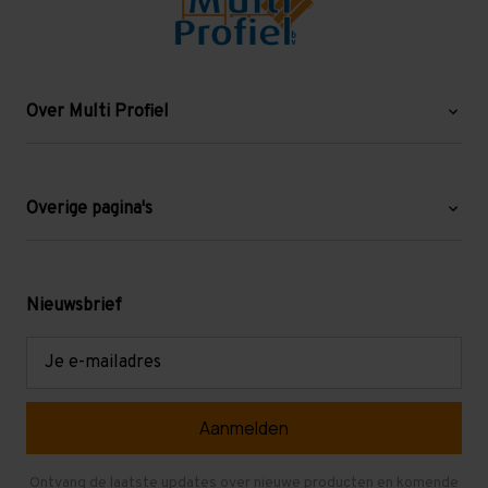
Over Multi Profiel
Over ons
Blog
Overige pagina's
Werken bij Multi Profiel
Gebruikte stellingen
Levering en afhalen
Mezzanine
Nieuwsbrief
Retouren en garantie
Verdiepingsvloeren
E-
mailadres
Referenties
Selfstorage
Veelgestelde vragen
Entresolvloer
Herroepen en Annuleren
Gebruikte entresolvloeren
Ontvang de laatste updates over nieuwe producten en komende