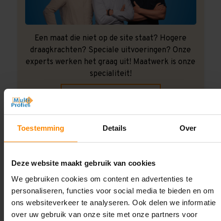
Een maat die niet op de site staat? Hogere
draagkrachten? Speciale uitvoeringen? Onze
experts werken het graag uit! Maatwerk is onze
specialiteit!
Contact met specialist
Toestemming
Details
Over
Montage uitbesteden?
Laat ons het doen!
Deze website maakt gebruik van cookies
We gebruiken cookies om content en advertenties te
personaliseren, functies voor social media te bieden en om
ons websiteverkeer te analyseren. Ook delen we informatie
over uw gebruik van onze site met onze partners voor