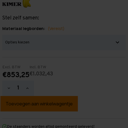
Stel zelf samen:
Materiaal legborden:
(Vereist)
Excl. BTW
Incl. BTW
€1.032,43
€853,25
Hoeveelheid
Hoeveelheid
verlagen
verhogen
van
van
Grootvakstelling
Grootvakstelling
3.000
3.000
mm
mm
x
x
9.900
9.900
mm
mm
De staanders worden altijd gemonteerd geleverd!