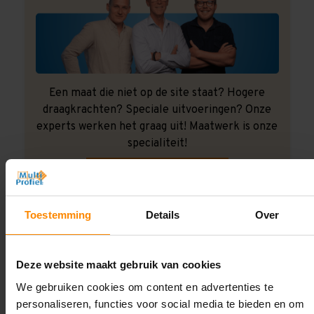
Een maat die niet op de site staat? Hogere
draagkrachten? Speciale uitvoeringen? Onze
experts werken het graag uit! Maatwerk is onze
specialiteit!
Contact met specialist
Toestemming
Details
Over
Montage uitbesteden?
Laat ons het doen!
Deze website maakt gebruik van cookies
We gebruiken cookies om content en advertenties te
personaliseren, functies voor social media te bieden en om