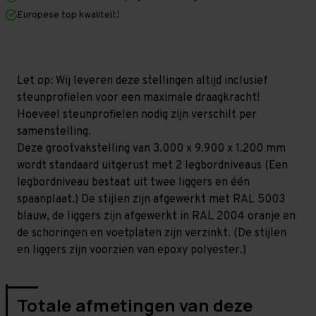
x
x
Europese top kwaliteit!
1.200
1.200
mm
mm
(HxLxD)
(HxLxD)
-
-
2
2
niveaus
niveaus
Let op: Wij leveren deze stellingen altijd inclusief
(Liggers:
(Liggers:
steunprofielen voor een maximale draagkracht!
1.350
1.350
mm)
mm)
Hoeveel steunprofielen nodig zijn verschilt per
samenstelling.
Deze grootvakstelling van 3.000 x 9.900 x 1.200 mm
wordt standaard uitgerust met 2 legbordniveaus (Een
legbordniveau bestaat uit twee liggers en één
spaanplaat.) De stijlen zijn afgewerkt met RAL 5003
blauw, de liggers zijn afgewerkt in RAL 2004 oranje en
de schoringen en voetplaten zijn verzinkt. (De stijlen
en liggers zijn voorzien van epoxy polyester.)
Totale afmetingen van deze