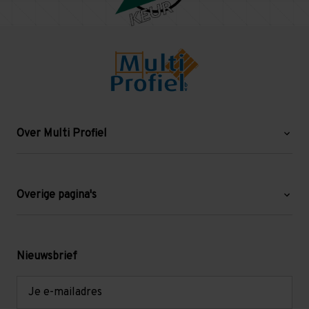
Over Multi Profiel
Over ons
Blog
Overige pagina's
Werken bij Multi Profiel
Gebruikte stellingen
Levering en afhalen
Mezzanine
Nieuwsbrief
Retouren en garantie
Verdiepingsvloeren
E-
mailadres
Referenties