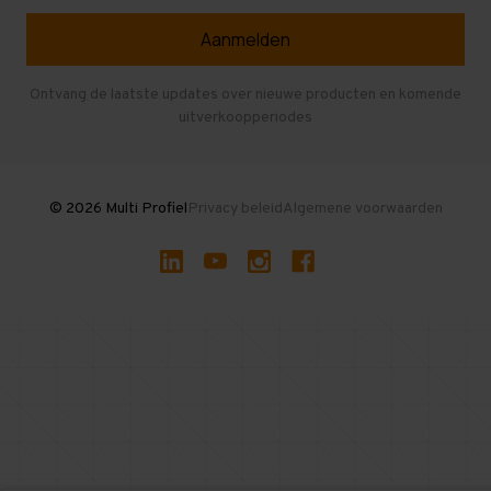
Selfstorage
Veelgestelde vragen
Entresolvloer
Herroepen en Annuleren
Gebruikte entresolvloeren
Ontvang de laatste updates over nieuwe producten en komende
uitverkoopperiodes
Stellingen kopen
© 2026 Multi Profiel
Privacy beleid
Algemene voorwaarden