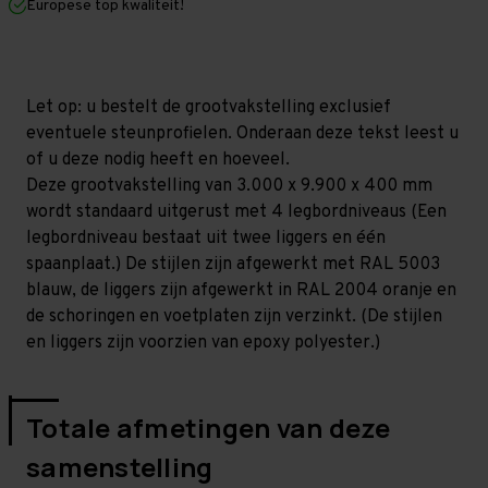
Europese top kwaliteit!
400
400
mm
mm
(HxLxD)
(HxLxD)
-
-
4
4
niveaus
niveaus
Let op: u bestelt de grootvakstelling exclusief
GALVA
GALVA
eventuele steunprofielen. Onderaan deze tekst leest u
(Liggers:
(Liggers:
1.350
1.350
of u deze nodig heeft en hoeveel.
mm)
mm)
Deze grootvakstelling van 3.000 x 9.900 x 400 mm
wordt standaard uitgerust met 4 legbordniveaus (Een
legbordniveau bestaat uit twee liggers en één
spaanplaat.) De stijlen zijn afgewerkt met RAL 5003
blauw, de liggers zijn afgewerkt in RAL 2004 oranje en
de schoringen en voetplaten zijn verzinkt. (De stijlen
en liggers zijn voorzien van epoxy polyester.)
Totale afmetingen van deze
samenstelling