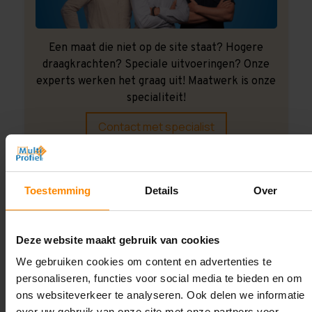
Een maat die niet op de site staat? Hogere
draagkrachten? Speciale uitvoeringen? Onze
experts werken het graag uit! Maatwerk is onze
specialiteit!
Contact met specialist
Montage uitbesteden?
Toestemming
Details
Over
Laat ons het doen!
Deze website maakt gebruik van cookies
We gebruiken cookies om content en advertenties te
personaliseren, functies voor social media te bieden en om
ons websiteverkeer te analyseren. Ook delen we informatie
over uw gebruik van onze site met onze partners voor