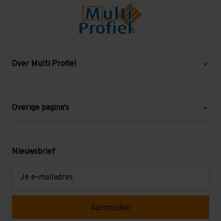
Over Multi Profiel
Over ons
Blog
Overige pagina's
Werken bij Multi Profiel
Gebruikte stellingen
Levering en afhalen
Mezzanine
Nieuwsbrief
Retouren en garantie
Verdiepingsvloeren
E-
mailadres
Referenties
Selfstorage
Veelgestelde vragen
Entresolvloer