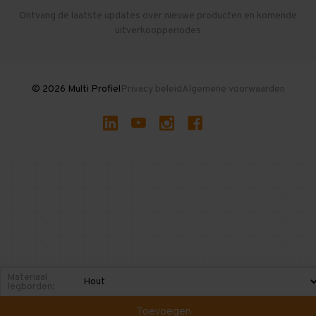
Herroepen en Annuleren
Gebruikte entresolvloeren
Ontvang de laatste updates over nieuwe producten en komende
uitverkoopperiodes
Stellingen kopen
© 2026 Multi Profiel
Privacy beleid
Algemene voorwaarden
Materiaal
legborden:
Toevoegen