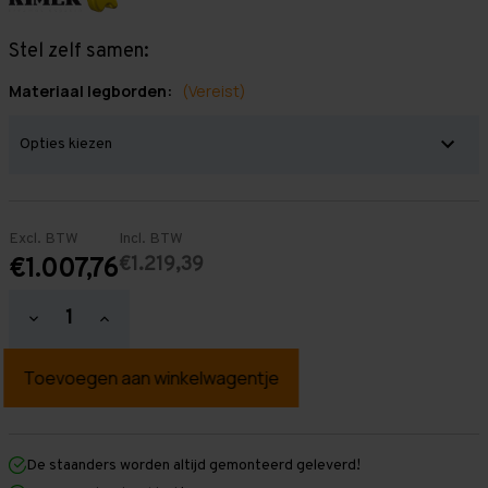
Stel zelf samen:
Materiaal legborden:
(Vereist)
Excl. BTW
Incl. BTW
€1.219,39
€1.007,76
Hoeveelheid
Hoeveelheid
verlagen
verhogen
van
van
Grootvakstelling
Grootvakstelling
3.000
3.000
mm
mm
x
x
9.900
9.900
mm
mm
De staanders worden altijd gemonteerd geleverd!
x
x