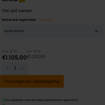
Stel zelf samen:
Materiaal legborden:
(Vereist)
Excl. BTW
Incl. BTW
€1.337,05
€1.105,00
Hoeveelheid
Hoeveelheid
verlagen
verhogen
van
van
Grootvakstelling
Grootvakstelling
3.000
3.000
mm
mm
x
x
9.900
9.900
mm
mm
De staanders worden altijd gemonteerd geleverd!
x
x