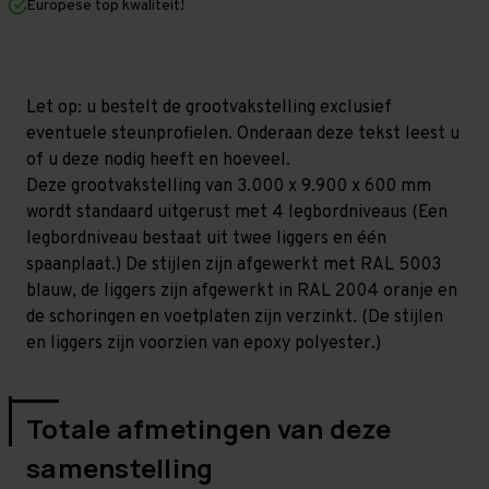
Europese top kwaliteit!
600
600
mm
mm
(HxLxD)
(HxLxD)
-
-
4
4
niveaus
niveaus
Let op: u bestelt de grootvakstelling exclusief
GALVA
GALVA
eventuele steunprofielen. Onderaan deze tekst leest u
of u deze nodig heeft en hoeveel.
Deze grootvakstelling van 3.000 x 9.900 x 600 mm
wordt standaard uitgerust met 4 legbordniveaus (Een
legbordniveau bestaat uit twee liggers en één
spaanplaat.) De stijlen zijn afgewerkt met RAL 5003
blauw, de liggers zijn afgewerkt in RAL 2004 oranje en
de schoringen en voetplaten zijn verzinkt. (De stijlen
en liggers zijn voorzien van epoxy polyester.)
Totale afmetingen van deze
samenstelling