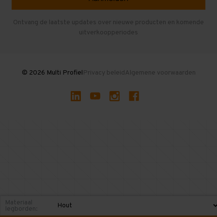
Entresolvloer
Herroepen en Annuleren
Gebruikte entresolvloeren
Ontvang de laatste updates over nieuwe producten en komende
uitverkoopperiodes
Stellingen kopen
© 2026 Multi Profiel
Privacy beleid
Algemene voorwaarden
Materiaal
legborden: