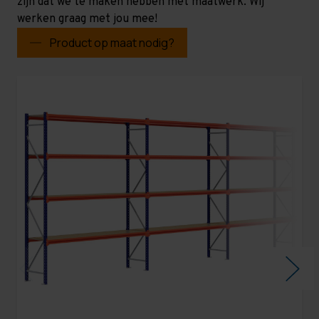
zijn dat we te maken hebben met maatwerk. Wij
werken graag met jou mee!
Product op maat nodig?