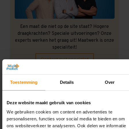
Een maat die niet op de site staat? Hogere
draagkrachten? Speciale uitvoeringen? Onze
experts werken het graag uit! Maatwerk is onze
specialiteit!
Contact met specialist
Toestemming
Details
Over
Montage uitbesteden?
Laat ons het doen!
Deze website maakt gebruik van cookies
We gebruiken cookies om content en advertenties te
personaliseren, functies voor social media te bieden en om
ons websiteverkeer te analyseren. Ook delen we informatie