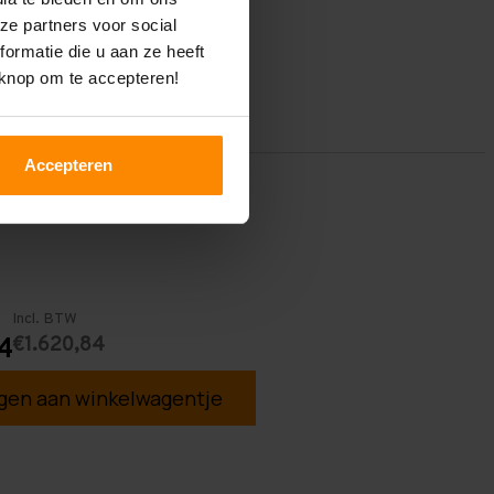
ze partners voor social
ormatie die u aan ze heeft
 knop om te accepteren!
Accepteren
Incl. BTW
€1.620,84
4
en aan winkelwagentje