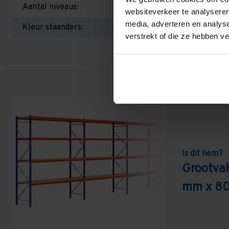
Aantal niveaus:
websiteverkeer te analyseren
media, adverteren en analys
Kleur staanders:
verstrekt of die ze hebben v
Is dit hem?
Grootva
mm x 80