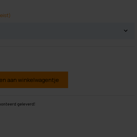
eist)
g
monteerd geleverd!