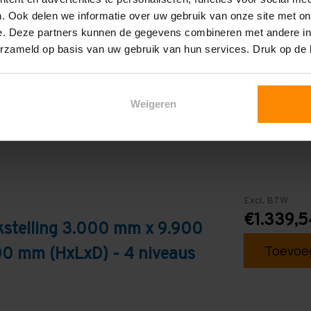
4
. Ook delen we informatie over uw gebruik van onze site met on
e. Deze partners kunnen de gegevens combineren met andere inf
Blauw
erzameld op basis van uw gebruik van hun services. Druk op de
Weigeren
Excl. BTW
€1.339,5
kstelling 3.000 mm x 9.900
Toevoeg
0 mm (HxLxD) - 4 niveaus