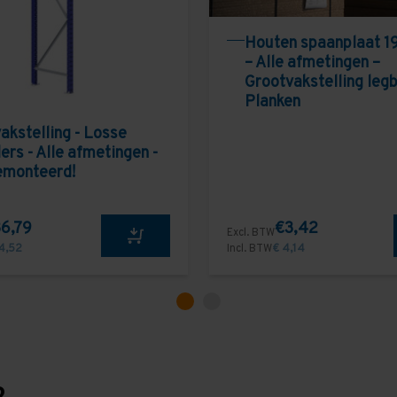
Houten spaanplaat 1
– Alle afmetingen –
Grootvakstelling leg
Planken
akstelling - Losse
ers - Alle afmetingen -
emonteerd!
6,79
€3,42
Excl. BTW
4,52
Incl. BTW
€ 4,14
?