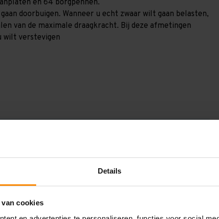
spaanplaten en 64 borgpennen.
) gaan doorbuigen. Wanneer u echt zwaar wilt gaan belasten,
alen van de maximale draagkracht. Bij deze afmetingen
u wilt verstevigen
GV309984240
3.000 mm
800 mm
Details
9.900 mm
 van cookies
2.400 mm
ent en advertenties te personaliseren, functies voor social me