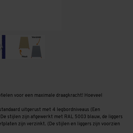
(HxLxD)
(HxLxD)
-
-
4
4
niveaus
niveaus
profielen voor een maximale draagkracht! Hoeveel
standaard uitgerust met 4 legbordniveaus (Een
 De stijlen zijn afgewerkt met RAL 5003 blauw, de liggers
laten zijn verzinkt. (De stijlen en liggers zijn voorzien