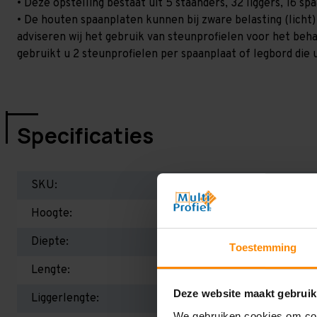
• Deze opstelling bestaat uit 5 staanders, 32 liggers, 16 
• De houten spaanplaten kunnen bij zware belasting (licht
adviseren wij het gebruik van steunprofielen voor het beh
gebruikt u 2 steunprofielen per spaanplaat of legbord die 
Specificaties
SKU:
Hoogte:
Diepte:
Toestemming
Lengte:
Deze website maakt gebruik
Liggerlengte:
We gebruiken cookies om cont