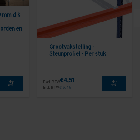
9 mm dik
borden en
Grootvakstelling -
Steunprofiel - Per stuk
€4,51
Excl. BTW
Incl. BTW
€ 5,46