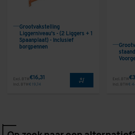
Grootvakstelling
Liggerniveau's - (2 Liggers + 1
Spaanplaat) - Inclusief
Grootv
borgpennen
staand
Voorg
€16,31
€3
Excl. BTW
Excl. BTW
Incl. BTW
€ 19,74
Incl. BTW
€ 4
Op zoek naar een alternatief