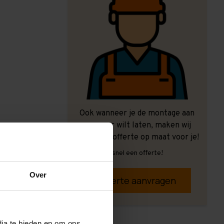
Ook wanneer je de montage aan
ons over wilt laten, maken wij
graag een offerte op maat voor je!
Vrijblijvend, snel een offerte!
Over
Offerte aanvragen
dia te bieden en om ons