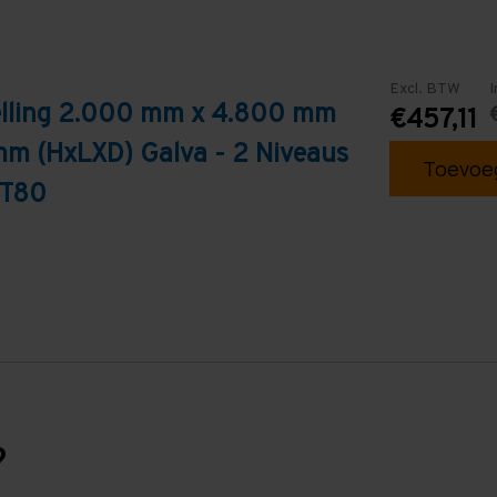
Excl. BTW
I
telling 2.000 mm x 4.800 mm
€457,11
mm (HxLXD) Galva - 2 Niveaus
Toevoeg
- T80
?