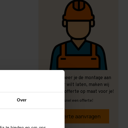
Ook wanneer je de montage aan
ons over wilt laten, maken wij
graag een offerte op maat voor je!
Over
Vrijblijvend, snel een offerte!
Offerte aanvragen
dia te bieden en om ons