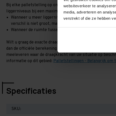
Bij elke palletstelling op onze site, staat een draagkracht 
websiteverkeer te analyseren
liggerniveaus bij een maximale hoogteverschil. Goed om t
media, adverteren en analys
Wanneer u meer liggerniveaus toevoegt, kan het zijn dat 
verstrekt of die ze hebben v
verschil is niet groot, maar wel het beste om dit te lat
Wanneer de ruimte tussen de liggerniveaus kleiner is dan
Wilt u graag de exacte draagkracht weten in uw situatie? 
dan de officiële berekening uit. Dit doen we gratis en voor
meeleveren waar de draagkracht van uw situatie op beschr
informatie op dit gebied:
Palletstellingen - Belangrijk om 
Specificaties
SKU: