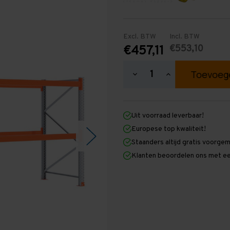
Excl. BTW
Incl. BTW
€553,10
€457,11
Hoeveelheid
Hoeveelheid
verlagen
verhogen
van
van
Palletstelling
Palletstelling
2.000
2.000
Uit voorraad leverbaar!
mm
mm
x
x
Europese top kwaliteit!
4.800
4.800
Staanders altijd gratis voorge
mm
mm
x
x
Klanten beoordelen ons met ee
1.100
1.100
mm
mm
(HxLXD)
(HxLXD)
Galva
Galva
-
-
2
2
Niveaus
Niveaus
-
-
Licht
Licht