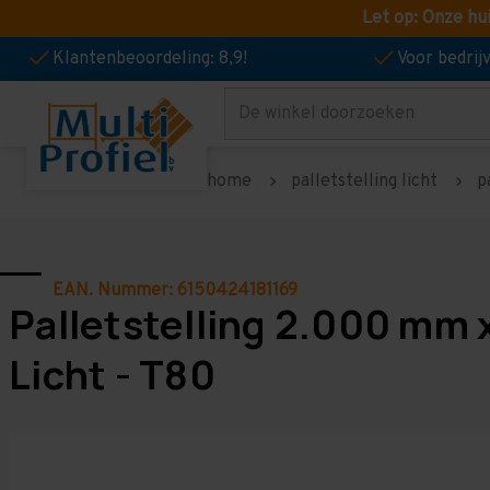
Let op: Onze hu
Klantenbeoordeling: 8,9!
Voor bedri
Zoeken
home
palletstelling licht
p
EAN. Nummer: 6150424181169
Palletstelling 2.000 mm 
Licht - T80