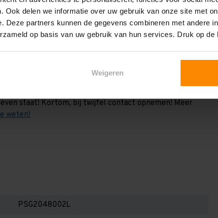
vermeld. Dit is de draagkracht berekend a.h.v. 2
. Ook delen we informatie over uw gebruik van onze site met on
e weten:
e. Deze partners kunnen de gegevens combineren met andere inf
het draagvermogen per liggerniveau iets lager uit valt. Dit
erzameld op basis van uw gebruik van hun services. Druk op de
en berekenen!
 2,25 meter, valt de draagkracht juist iets hoger uit.
Weigeren
Dan dient u even contact met ons op te nemen. Wij voeren
 niets. Wij kunnen ook belastingbordjes of stickers
even staat! Kortom, bij twijfel contact opnemen! Meer
te weten!
PSG2048002L