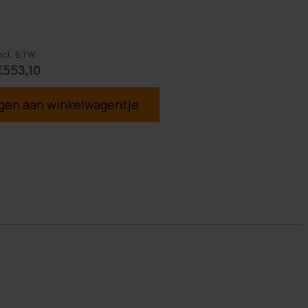
ncl. BTW
€553,10
en aan winkelwagentje