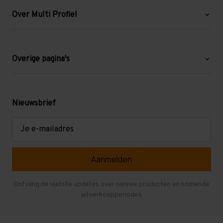
Over Multi Profiel
Over ons
Blog
Overige pagina's
Werken bij Multi Profiel
Gebruikte stellingen
Levering en afhalen
Mezzanine
Nieuwsbrief
Retouren en garantie
Verdiepingsvloeren
E-
mailadres
Referenties
Selfstorage
Veelgestelde vragen
Entresolvloer
Herroepen en Annuleren
Gebruikte entresolvloeren
Ontvang de laatste updates over nieuwe producten en komende
uitverkoopperiodes
Stellingen kopen