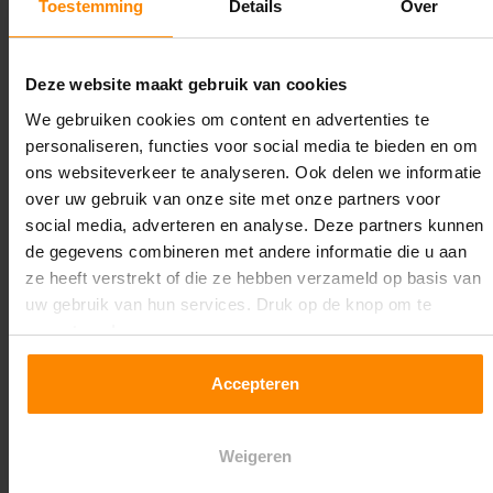
Toestemming
Details
Over
Lengte:
8.500 mm
Deze website maakt gebruik van cookies
Liggerlengte:
We gebruiken cookies om content en advertenties te
2.700 mm
personaliseren, functies voor social media te bieden en om
ons websiteverkeer te analyseren. Ook delen we informatie
Aantal niveaus:
over uw gebruik van onze site met onze partners voor
4
social media, adverteren en analyse. Deze partners kunnen
de gegevens combineren met andere informatie die u aan
Kleur staanders:
ze heeft verstrekt of die ze hebben verzameld op basis van
Galva
uw gebruik van hun services. Druk op de knop om te
accepteren!
Draagkracht per liggerniveau:
1.550 kg (516 kg per pallet)
Accepteren
Maximale jukbelasting:
Weigeren
7798 kg