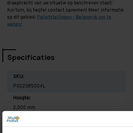
draagkracht van uw situatie op beschreven staat!
Kortom, bij twijfel contact opnemen! Meer informatie
op dit gebied:
Palletstellingen - Belangrijk om te
weten!
Specificaties
SKU:
PSG2085004L
Hoogte:
2.000 mm
Diepte:
1.100 mm