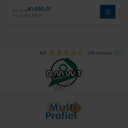
€1.090,01
Excl. BTW
Incl. BTW
€1.318,91
8.9
268 reviews