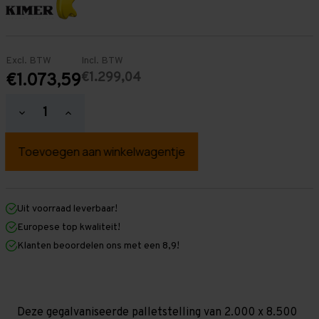
Excl. BTW
Incl. BTW
€1.299,04
€1.073,59
Hoeveelheid
Hoeveelheid
verlagen
verhogen
van
van
Palletstelling
Palletstelling
2.000
2.000
mm
mm
x
x
8.500
8.500
mm
mm
Uit voorraad leverbaar!
x
x
Europese top kwaliteit!
1.100
1.100
mm
mm
Klanten beoordelen ons met een 8,9!
(HxLXD)
(HxLXD)
Galva
Galva
-
-
4
4
Niveaus
Niveaus
-
-
Deze gegalvaniseerde palletstelling van 2.000 x 8.500