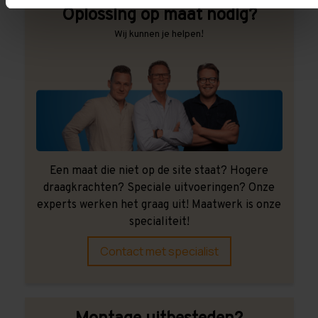
Oplossing op maat nodig?
Wij kunnen je helpen!
Een maat die niet op de site staat? Hogere
draagkrachten? Speciale uitvoeringen? Onze
experts werken het graag uit! Maatwerk is onze
specialiteit!
Contact met specialist