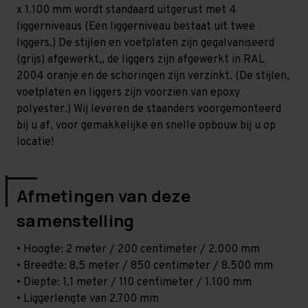
Licht
Licht
x 1.100 mm wordt standaard uitgerust met 4
-
-
T80
T80
liggerniveaus (Een liggerniveau bestaat uit twee
liggers.) De stijlen en voetplaten zijn gegalvaniseerd
(grijs) afgewerkt,, de liggers zijn afgewerkt in RAL
2004 oranje en de schoringen zijn verzinkt. (De stijlen,
voetplaten en liggers zijn voorzien van epoxy
polyester.) Wij leveren de staanders voorgemonteerd
bij u af, voor gemakkelijke en snelle opbouw bij u op
locatie!
Afmetingen van deze
samenstelling
• Hoogte: 2 meter / 200 centimeter / 2.000 mm
• Breedte: 8,5 meter / 850 centimeter / 8.500 mm
• Diepte: 1,1 meter / 110 centimeter / 1.100 mm
• Liggerlengte van 2.700 mm