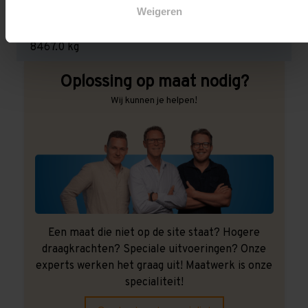
Weigeren
Maximale jukbelasting:
8467.0 kg
Oplossing op maat nodig?
Wij kunnen je helpen!
Een maat die niet op de site staat? Hogere
draagkrachten? Speciale uitvoeringen? Onze
experts werken het graag uit! Maatwerk is onze
specialiteit!