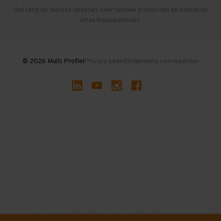
Herroepen en Annuleren
Gebruikte entresolvloeren
Ontvang de laatste updates over nieuwe producten en komende
uitverkoopperiodes
Stellingen kopen
© 2026 Multi Profiel
Privacy beleid
Algemene voorwaarden