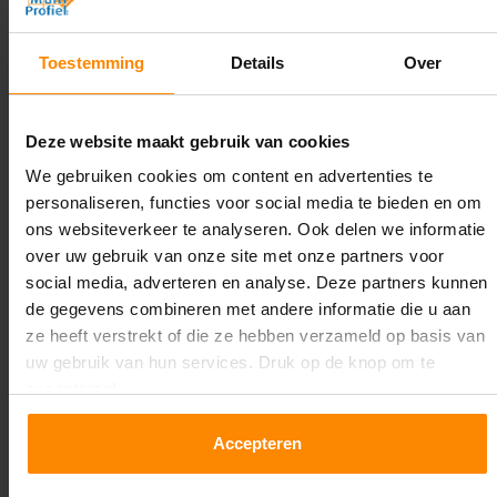
Diepte:
Toestemming
Details
Over
1.100 mm
Lengte:
Deze website maakt gebruik van cookies
10.500 mm
We gebruiken cookies om content en advertenties te
Liggerlengte:
personaliseren, functies voor social media te bieden en om
1.850 mm & 2.700 mm
ons websiteverkeer te analyseren. Ook delen we informatie
over uw gebruik van onze site met onze partners voor
Aantal niveaus:
social media, adverteren en analyse. Deze partners kunnen
5
de gegevens combineren met andere informatie die u aan
ze heeft verstrekt of die ze hebben verzameld op basis van
Kleur staanders:
uw gebruik van hun services. Druk op de knop om te
Blauw
accepteren!
Draagkracht per liggerniveau:
Accepteren
2.650 kg (1.325 kg per pallet) & 2.700 mm is
1.550 kg (516 kg per pallet)