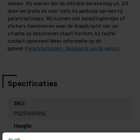
nemen. Wij voeren dan de officiële berekening uit. Dit
doen we gratis en voor niets bij aankoop van een rij
palletstellingen. Wij kunnen ook belastingbordjes of
stickers meeleveren waar de draagkracht van uw
situatie op beschreven staat! Kortom, bij twijfel
contact opnemen! Meer informatie op dit
gebied:
Palletstellingen - Belangrijk om te weten!
Specificaties
SKU:
PS25105005L
Hoogte:
2.500 mm