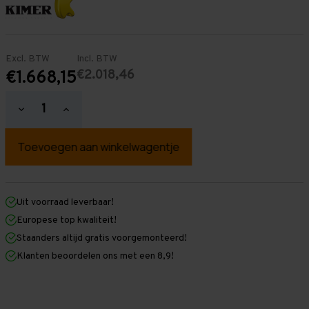
Excl. BTW
Incl. BTW
€2.018,46
€1.668,15
Hoeveelheid
Hoeveelheid
verlagen
verhogen
van
van
Palletstelling
Palletstelling
2.500
2.500
mm
mm
x
x
10.500
10.500
mm
mm
Uit voorraad leverbaar!
x
x
Europese top kwaliteit!
1.100
1.100
mm
mm
Staanders altijd gratis voorgemonteerd!
(HxLxD)
(HxLxD)
Klanten beoordelen ons met een 8,9!
-
-
5
5
Niveaus
Niveaus
-
-
Licht
Licht