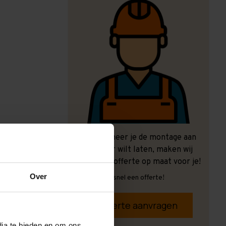
Ook wanneer je de montage aan
ons over wilt laten, maken wij
graag een offerte op maat voor je!
Over
Vrijblijvend, snel een offerte!
Offerte aanvragen
dia te bieden en om ons