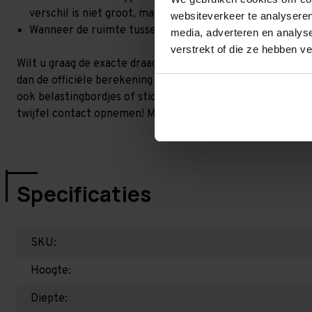
verschil is niet groot, maar wel het beste om dit te lat
websiteverkeer te analyseren
Wanneer de ruimte tussen de liggerniveaus kleiner is dan
media, adverteren en analys
verstrekt of die ze hebben v
Wilt u graag de exacte draagkracht weten in uw situatie? 
dan de officiële berekening uit. Dit doen we gratis en voor 
ook belastingbordjes of stickers meeleveren waar de draag
twijfel contact opnemen! Meer informatie op dit gebied:
P
Specificaties
SKU:
Hoogte:
Diepte: