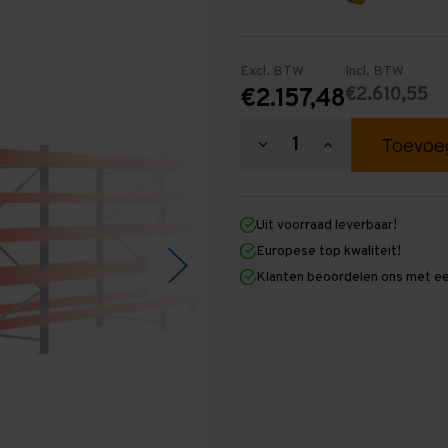
Excl. BTW
Incl. BTW
€2.610,55
€2.157,48
Hoeveelheid
Hoeveelheid
verlagen
verhogen
van
van
Palletstelling
Palletstelling
2.500
2.500
Uit voorraad leverbaar!
mm
mm
x
x
Europese top kwaliteit!
14.000
14.000
Klanten beoordelen ons met ee
mm
mm
x
x
1.100
1.100
mm
mm
(HxLxD)
(HxLxD)
-
-
5
5
Niveaus
Niveaus
-
-
Licht
Licht
-
-