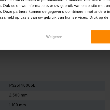
en berekenen!
. Ook delen we informatie over uw gebruik van onze site met on
 2,25 meter, valt de draagkracht juist iets hoger uit.
e. Deze partners kunnen de gegevens combineren met andere inf
erzameld op basis van uw gebruik van hun services. Druk op de
Dan dient u even contact met ons op te nemen. Wij voeren
niets bij aankoop van een rij palletstellingen. Wij kunnen
kracht van uw situatie op beschreven staat! Kortom, bij
Weigeren
alletstellingen - Belangrijk om te weten!
PS25140005L
2.500 mm
1.100 mm