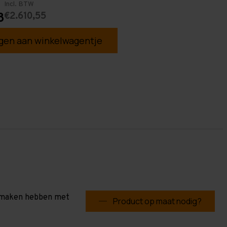
Incl. BTW
€2.610,55
8
en aan winkelwagentje
te maken hebben met
Product op maat nodig?