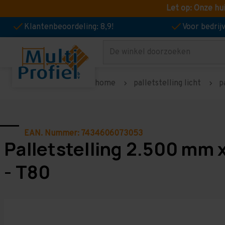
Let op: Onze hu
Klantenbeoordeling: 8,9!
Voor bedri
Zoeken
home
palletstelling licht
p
EAN. Nummer: 7434606073053
Palletstelling 2.500 mm 
- T80