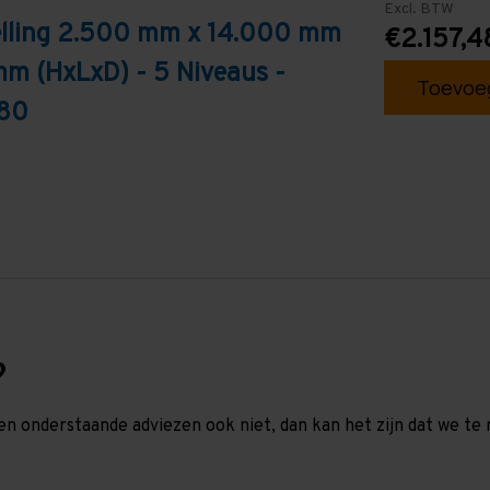
Excl. BTW
telling 2.500 mm x 14.000 mm
€2.157,4
mm (HxLxD) - 5 Niveaus -
Toevoeg
T80
?
en onderstaande adviezen ook niet, dan kan het zijn dat we 