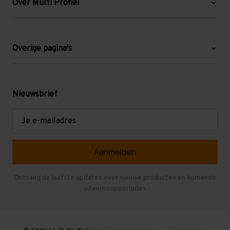
Over Multi Profiel
Over ons
Blog
Overige pagina's
Werken bij Multi Profiel
Gebruikte stellingen
Levering en afhalen
Mezzanine
Nieuwsbrief
Retouren en garantie
Verdiepingsvloeren
E-
mailadres
Referenties
Selfstorage
Veelgestelde vragen
Entresolvloer
Herroepen en Annuleren
Gebruikte entresolvloeren
Ontvang de laatste updates over nieuwe producten en komende
uitverkoopperiodes
Stellingen kopen