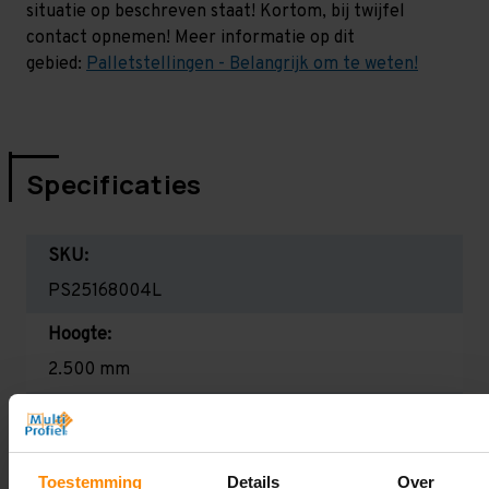
situatie op beschreven staat! Kortom, bij twijfel
contact opnemen! Meer informatie op dit
gebied:
Palletstellingen - Belangrijk om te weten!
Specificaties
SKU:
PS25168004L
Hoogte:
2.500 mm
Diepte:
1.100 mm
Toestemming
Details
Over