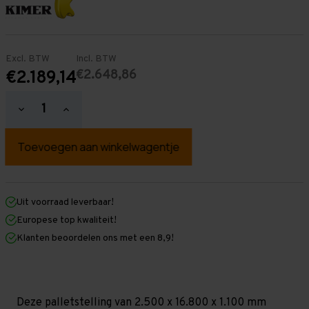
Excl. BTW
Incl. BTW
€2.648,86
€2.189,14
Hoeveelheid
Hoeveelheid
verlagen
verhogen
van
van
Palletstelling
Palletstelling
2.500
2.500
mm
mm
x
x
16.800
16.800
mm
mm
Uit voorraad leverbaar!
x
x
Europese top kwaliteit!
1.100
1.100
mm
mm
Klanten beoordelen ons met een 8,9!
(HxLxD)
(HxLxD)
-
-
4
4
Niveaus
Niveaus
-
-
Licht
Licht
Deze palletstelling van 2.500 x 16.800 x 1.100 mm