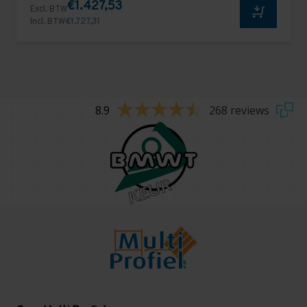
€1.427,53
Excl. BTW
Incl. BTW
€1.727,31
8.9
268 reviews