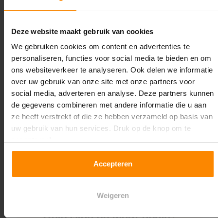
Lengte:
16.800 mm
Deze website maakt gebruik van cookies
Liggerlengte:
We gebruiken cookies om content en advertenties te
2.700 mm
personaliseren, functies voor social media te bieden en om
ons websiteverkeer te analyseren. Ook delen we informatie
Aantal niveaus:
over uw gebruik van onze site met onze partners voor
4
social media, adverteren en analyse. Deze partners kunnen
de gegevens combineren met andere informatie die u aan
Kleur staanders:
ze heeft verstrekt of die ze hebben verzameld op basis van
Blauw
uw gebruik van hun services. Druk op de knop om te
accepteren!
Draagkracht per liggerniveau:
1.550 kg (516 kg per pallet)
Accepteren
Maximale jukbelasting:
8664 kg
Weigeren
Oplossing op maat nodig?