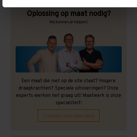
Oplossing op maat nodig?
Wij kunnen je helpen!
Een maat die niet op de site staat? Hogere
draagkrachten? Speciale uitvoeringen? Onze
experts werken het graag uit! Maatwerk is onze
specialiteit!
Contact met specialist