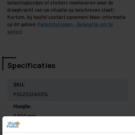
belastingbordjes of stickers meeleveren waar de
draagkracht van uw situatie op beschreven staat!
Kortom, bij twijfel contact opnemen! Meer informatie
op dit gebied:
Palletstellingen - Belangrijk om te
weten!
Specificaties
SKU:
PSG25224005L
Hoogte:
2.500 mm
Diepte: