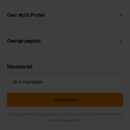
Over Multi Profiel
Over ons
Blog
Overige pagina's
Werken bij Multi Profiel
Gebruikte stellingen
Levering en afhalen
Mezzanine
Nieuwsbrief
Retouren en garantie
Verdiepingsvloeren
E-
mailadres
Referenties
Selfstorage
Veelgestelde vragen
Entresolvloer
Herroepen en Annuleren
Gebruikte entresolvloeren
Ontvang de laatste updates over nieuwe producten en komende
uitverkoopperiodes
Stellingen kopen