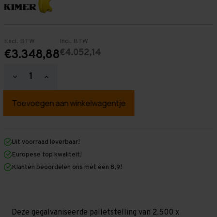
Excl. BTW
Incl. BTW
€4.052,14
€3.348,88
Hoeveelheid
Hoeveelheid
verlagen
verhogen
van
van
Palletstelling
Palletstelling
2.500
2.500
mm
mm
x
x
22.400
22.400
mm
mm
Uit voorraad leverbaar!
x
x
Europese top kwaliteit!
1.100
1.100
mm
mm
Klanten beoordelen ons met een 8,9!
(HxLXD)
(HxLXD)
Galva
Galva
-
-
5
5
Niveaus
Niveaus
-
-
Deze gegalvaniseerde palletstelling van 2.500 x