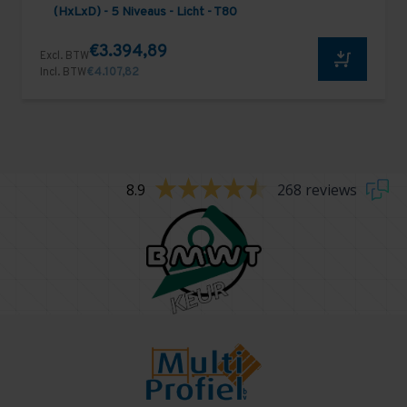
(HxLxD) - 5 Niveaus - Licht - T80
€3.394,89
Excl. BTW
Incl. BTW
€4.107,82
8.9
268 reviews