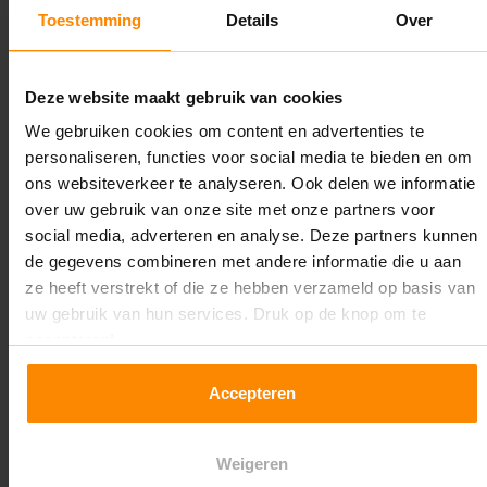
1.100 mm
Toestemming
Details
Over
Lengte:
22.400 mm
Deze website maakt gebruik van cookies
We gebruiken cookies om content en advertenties te
Liggerlengte:
personaliseren, functies voor social media te bieden en om
2.700 mm
ons websiteverkeer te analyseren. Ook delen we informatie
over uw gebruik van onze site met onze partners voor
Aantal niveaus:
social media, adverteren en analyse. Deze partners kunnen
5
de gegevens combineren met andere informatie die u aan
ze heeft verstrekt of die ze hebben verzameld op basis van
Kleur staanders:
uw gebruik van hun services. Druk op de knop om te
Galva
accepteren!
Draagkracht per liggerniveau:
Accepteren
1.550 kg (516 kg per pallet)
Maximale jukbelasting:
Weigeren
8467 kg