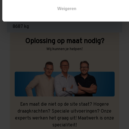
1.550 kg (516 kg per pallet)
Weigeren
Maximale jukbelasting:
8687 kg
Oplossing op maat nodig?
Wij kunnen je helpen!
Een maat die niet op de site staat? Hogere
draagkrachten? Speciale uitvoeringen? Onze
experts werken het graag uit! Maatwerk is onze
specialiteit!