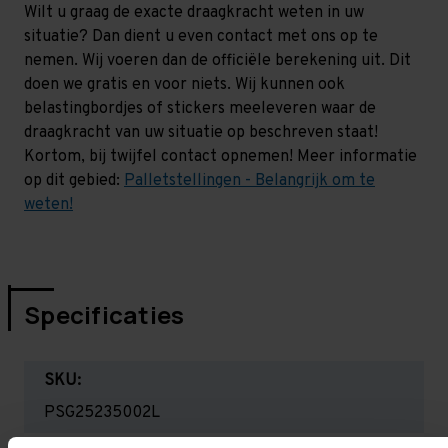
Wilt u graag de exacte draagkracht weten in uw
situatie? Dan dient u even contact met ons op te
nemen. Wij voeren dan de officiële berekening uit. Dit
doen we gratis en voor niets. Wij kunnen ook
belastingbordjes of stickers meeleveren waar de
draagkracht van uw situatie op beschreven staat!
Kortom, bij twijfel contact opnemen! Meer informatie
op dit gebied:
Palletstellingen - Belangrijk om te
weten!
Specificaties
SKU:
PSG25235002L