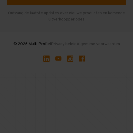
Entresolvloer
Herroepen en Annuleren
Gebruikte entresolvloeren
Ontvang de laatste updates over nieuwe producten en komende
uitverkoopperiodes
Stellingen kopen
© 2026 Multi Profiel
Privacy beleid
Algemene voorwaarden