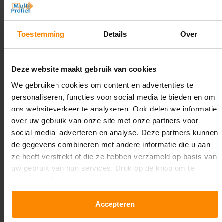
Hoogte:
2.500 mm
Toestemming
Details
Over
Diepte:
1.100 mm
Deze website maakt gebruik van cookies
Lengte:
We gebruiken cookies om content en advertenties te
23.500 mm
personaliseren, functies voor social media te bieden en om
ons websiteverkeer te analyseren. Ook delen we informatie
Liggerlengte:
over uw gebruik van onze site met onze partners voor
2.700 mm
social media, adverteren en analyse. Deze partners kunnen
de gegevens combineren met andere informatie die u aan
Aantal niveaus:
ze heeft verstrekt of die ze hebben verzameld op basis van
2
uw gebruik van hun services. Druk op de knop om te
accepteren!
Kleur staanders:
Galva
Accepteren
Draagkracht per liggerniveau: