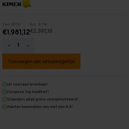
Excl. BTW
Incl. BTW
€2.397,16
€1.981,12
Hoeveelheid
Hoeveelheid
verlagen
verhogen
van
van
Palletstelling
Palletstelling
2.500
2.500
mm
mm
x
x
23.500
23.500
mm
mm
Uit voorraad leverbaar!
x
x
Europese top kwaliteit!
1.100
1.100
mm
mm
Staanders altijd gratis voorgemonteerd!
(HxLXD)
(HxLXD)
Klanten beoordelen ons met een 8,9!
Galva
Galva
-
-
2
2
Niveaus
Niveaus
-
-