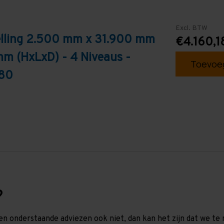
Excl. BTW
elling 2.500 mm x 31.900 mm
€4.160,1
mm (HxLxD) - 4 Niveaus -
Toevoeg
T80
?
en onderstaande adviezen ook niet, dan kan het zijn dat we 