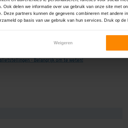
e weten:
. Ook delen we informatie over uw gebruik van onze site met on
het draagvermogen per liggerniveau iets lager uit valt. Dit
e. Deze partners kunnen de gegevens combineren met andere inf
en berekenen!
erzameld op basis van uw gebruik van hun services. Druk op de
 2,25 meter, valt de draagkracht juist iets hoger uit.
Dan dient u even contact met ons op te nemen. Wij voeren
Weigeren
niets bij aankoop van een rij palletstellingen. Wij kunnen
kracht van uw situatie op beschreven staat! Kortom, bij
alletstellingen - Belangrijk om te weten!