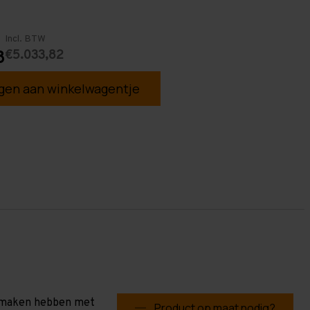
Incl. BTW
€5.033,82
8
en aan winkelwagentje
te maken hebben met
Product op maat nodig?