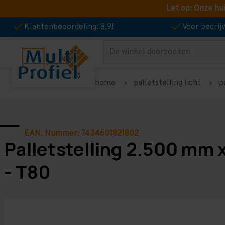
Let op: Onze hu
Klantenbeoordeling: 8,9!
Voor bedri
Zoeken
home
palletstelling licht
p
EAN. Nummer: 7434601821802
Palletstelling 2.500 mm 
- T80