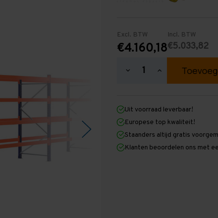
Excl. BTW
Incl. BTW
€5.033,82
€4.160,18
Hoeveelheid
Hoeveelheid
verlagen
verhogen
van
van
Palletstelling
Palletstelling
2.500
2.500
Uit voorraad leverbaar!
mm
mm
x
x
Europese top kwaliteit!
31.900
31.900
Staanders altijd gratis voorge
mm
mm
x
x
Klanten beoordelen ons met ee
1.100
1.100
mm
mm
(HxLxD)
(HxLxD)
-
-
4
4
Niveaus
Niveaus
-
-
Licht
Licht
-
-