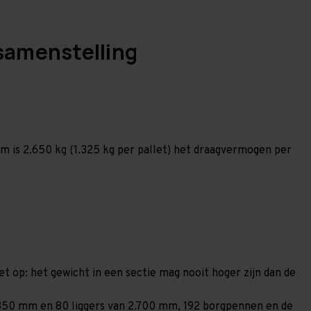
samenstelling
 is 2.650 kg (1.325 kg per pallet) het draagvermogen per
et op: het gewicht in een sectie mag nooit hoger zijn dan de
 1.850 mm en 80 liggers van 2.700 mm, 192 borgpennen en de