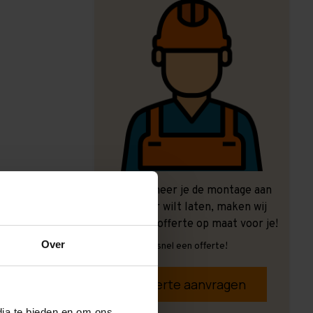
Ook wanneer je de montage aan
ons over wilt laten, maken wij
graag een offerte op maat voor je!
Over
Vrijblijvend, snel een offerte!
Offerte aanvragen
dia te bieden en om ons