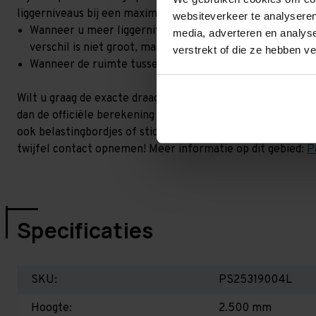
liggerniveaus bij een maximale hoogteverschil. Goed om t
websiteverkeer te analyseren
Wanneer u meer liggerniveaus toevoegt, kan het zijn dat 
media, adverteren en analys
verschil is niet groot, maar wel het beste om dit te lat
verstrekt of die ze hebben v
Wanneer de ruimte tussen de liggerniveaus kleiner is dan
Wilt u graag de exacte draagkracht weten in uw situatie? 
dan de officiële berekening uit. Dit doen we gratis en voor 
ook belastingbordjes of stickers meeleveren waar de draag
twijfel contact opnemen! Meer informatie op dit gebied:
P
Specificaties
SKU:
PS25319004L
Hoogte:
2.500 mm