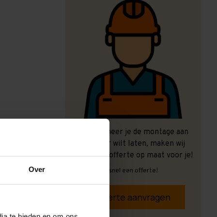
Ook wanneer je de montage aan
ons over wilt laten, maken wij
graag een offerte op maat voor je!
Over
Vrijblijvend, snel een offerte!
Offerte aanvragen
dia te bieden en om ons