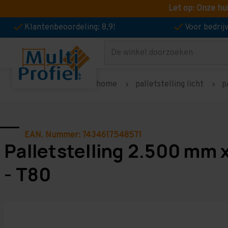
Let op: Onze hu
Klantenbeoordeling: 8,9!
Voor bedri
Zoeken
home
palletstelling licht
p
EAN. Nummer: 7434617548571
Palletstelling 2.500 mm 
- T80