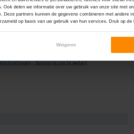
e weten:
. Ook delen we informatie over uw gebruik van onze site met on
het draagvermogen per liggerniveau iets lager uit valt. Dit
e. Deze partners kunnen de gegevens combineren met andere inf
en berekenen!
erzameld op basis van uw gebruik van hun services. Druk op de
 2,25 meter, valt de draagkracht juist iets hoger uit.
Dan dient u even contact met ons op te nemen. Wij voeren
Weigeren
niets bij aankoop van een rij palletstellingen. Wij kunnen
kracht van uw situatie op beschreven staat! Kortom, bij
alletstellingen - Belangrijk om te weten!