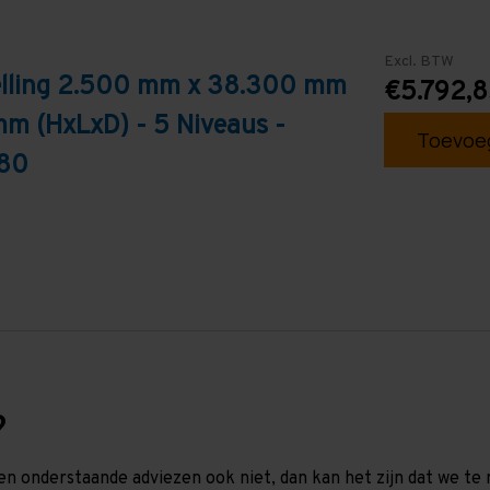
Excl. BTW
telling 2.500 mm x 38.300 mm
€5.792,
mm (HxLxD) - 5 Niveaus -
Toevoeg
T80
?
en onderstaande adviezen ook niet, dan kan het zijn dat we 