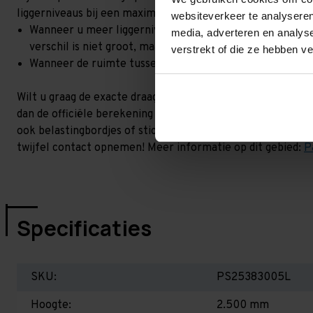
liggerniveaus bij een maximale hoogteverschil. Goed om t
websiteverkeer te analyseren
Wanneer u meer liggerniveaus toevoegt, kan het zijn dat 
media, adverteren en analys
verschil is niet groot, maar wel het beste om dit te lat
verstrekt of die ze hebben v
Wanneer de ruimte tussen de liggerniveaus kleiner is dan
Wilt u graag de exacte draagkracht weten in uw situatie? 
dan de officiële berekening uit. Dit doen we gratis en voor 
ook belastingbordjes of stickers meeleveren waar de draag
twijfel contact opnemen! Meer informatie op dit gebied:
P
Specificaties
SKU:
PS25383005L
Hoogte:
2.500 mm