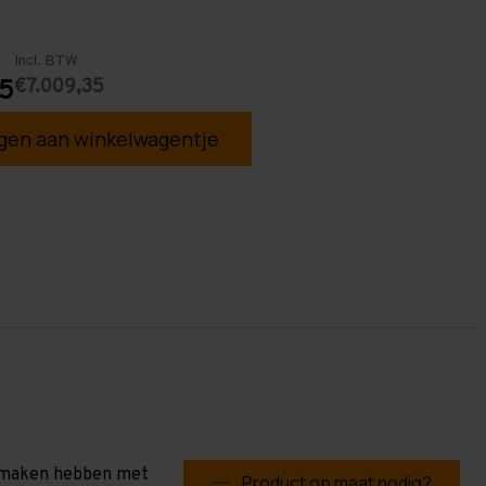
Incl. BTW
€7.009,35
85
en aan winkelwagentje
te maken hebben met
Product op maat nodig?