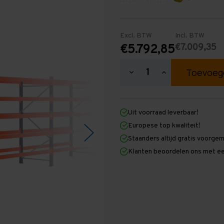
Excl. BTW
Incl. BTW
€7.009,35
€5.792,85
Hoeveelheid
Hoeveelheid
verlagen
verhogen
van
van
Palletstelling
Palletstelling
2.500
2.500
Uit voorraad leverbaar!
mm
mm
x
x
Europese top kwaliteit!
38.300
38.300
Staanders altijd gratis voorge
mm
mm
x
x
Klanten beoordelen ons met ee
1.100
1.100
mm
mm
(HxLxD)
(HxLxD)
-
-
5
5
Niveaus
Niveaus
-
-
Licht
Licht
-
-