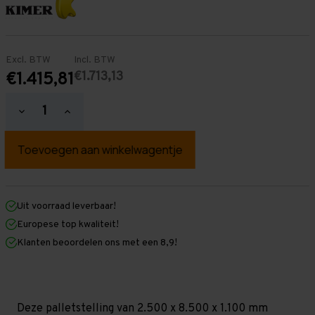
Excl. BTW
Incl. BTW
€1.713,13
€1.415,81
Hoeveelheid
Hoeveelheid
verlagen
verhogen
van
van
Palletstelling
Palletstelling
2.500
2.500
mm
mm
x
x
8.500
8.500
mm
mm
Uit voorraad leverbaar!
x
x
Europese top kwaliteit!
1.100
1.100
mm
mm
Klanten beoordelen ons met een 8,9!
(HxLxD)
(HxLxD)
-
-
4
4
Niveaus
Niveaus
-
-
Middel
Middel
Deze palletstelling van 2.500 x 8.500 x 1.100 mm