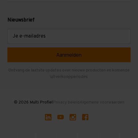
Werken bij Multi Profiel
Gebruikte stellingen
Levering en afhalen
Mezzanine
Nieuwsbrief
Retouren en garantie
Verdiepingsvloeren
E-
mailadres
Referenties
Selfstorage
Veelgestelde vragen
Entresolvloer
Herroepen en Annuleren
Gebruikte entresolvloeren
Ontvang de laatste updates over nieuwe producten en komende
uitverkoopperiodes
Stellingen kopen
© 2026 Multi Profiel
Privacy beleid
Algemene voorwaarden