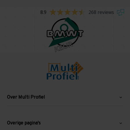
8.9
268 reviews
Over Multi Profiel
Over ons
Blog
Overige pagina's