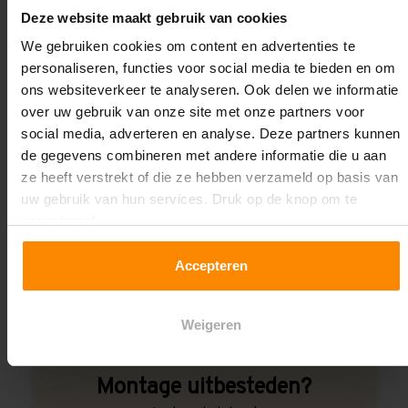
Deze website maakt gebruik van cookies
Wij kunnen je helpen!
We gebruiken cookies om content en advertenties te
personaliseren, functies voor social media te bieden en om
ons websiteverkeer te analyseren. Ook delen we informatie
over uw gebruik van onze site met onze partners voor
social media, adverteren en analyse. Deze partners kunnen
de gegevens combineren met andere informatie die u aan
ze heeft verstrekt of die ze hebben verzameld op basis van
Een maat die niet op de site staat? Hogere
uw gebruik van hun services. Druk op de knop om te
draagkrachten? Speciale uitvoeringen? Onze
accepteren!
experts werken het graag uit! Maatwerk is onze
specialiteit!
Accepteren
Contact met specialist
Weigeren
Montage uitbesteden?