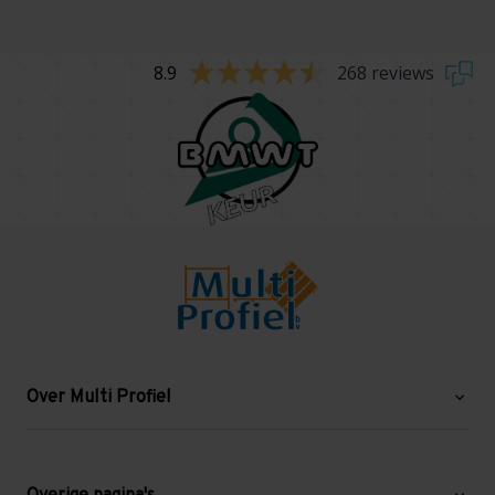
8.9
268 reviews
Over Multi Profiel
Over ons
Blog