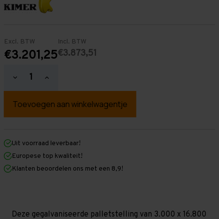
Excl. BTW
Incl. BTW
€3.873,51
€3.201,25
Hoeveelheid
Hoeveelheid
verlagen
verhogen
van
van
Palletstelling
Palletstelling
3.000
3.000
mm
mm
x
x
16.800
16.800
mm
mm
Uit voorraad leverbaar!
x
x
Europese top kwaliteit!
1.100
1.100
mm
mm
Klanten beoordelen ons met een 8,9!
(HxLXD)
(HxLXD)
Galva
Galva
-
-
5
5
Niveaus
Niveaus
-
-
Deze gegalvaniseerde palletstelling van 3.000 x 16.800