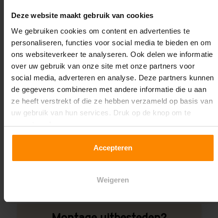
Oplossing op maat nodig?
Deze website maakt gebruik van cookies
Wij kunnen je helpen!
We gebruiken cookies om content en advertenties te
personaliseren, functies voor social media te bieden en om
ons websiteverkeer te analyseren. Ook delen we informatie
over uw gebruik van onze site met onze partners voor
social media, adverteren en analyse. Deze partners kunnen
de gegevens combineren met andere informatie die u aan
ze heeft verstrekt of die ze hebben verzameld op basis van
uw gebruik van hun services. Druk op de knop om te
Een maat die niet op de site staat? Hogere
accepteren!
draagkrachten? Speciale uitvoeringen? Onze
experts werken het graag uit! Maatwerk is onze
Accepteren
specialiteit!
Contact met specialist
Weigeren