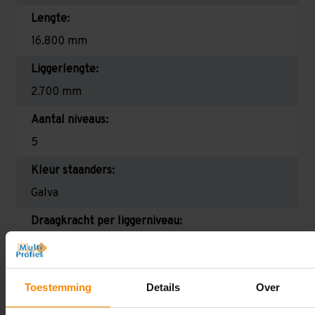
Lengte:
16.800 mm
Liggerlengte:
2.700 mm
Aantal niveaus:
5
Kleur staanders:
Galva
Draagkracht per liggerniveau:
2.350 kg (780 kg per pallet)
Maximale jukbelasting:
Toestemming
Details
Over
12344 kg