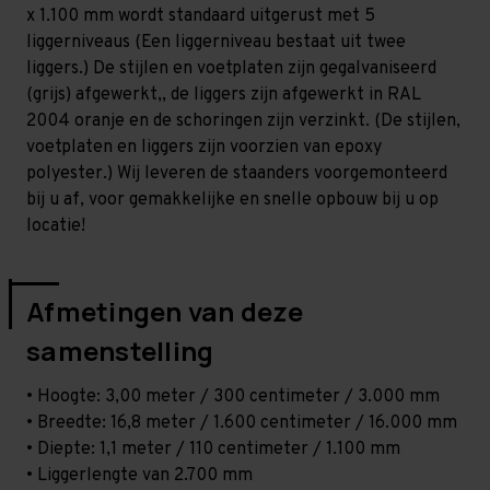
Middel
Middel
x 1.100 mm wordt standaard uitgerust met 5
-
-
T100
T100
liggerniveaus (Een liggerniveau bestaat uit twee
liggers.) De stijlen en voetplaten zijn gegalvaniseerd
(grijs) afgewerkt,, de liggers zijn afgewerkt in RAL
2004 oranje en de schoringen zijn verzinkt. (De stijlen,
voetplaten en liggers zijn voorzien van epoxy
polyester.) Wij leveren de staanders voorgemonteerd
bij u af, voor gemakkelijke en snelle opbouw bij u op
locatie!
Afmetingen van deze
samenstelling
• Hoogte: 3,00 meter / 300 centimeter / 3.000 mm
• Breedte: 16,8 meter / 1.600 centimeter / 16.000 mm
• Diepte: 1,1 meter / 110 centimeter / 1.100 mm
• Liggerlengte van 2.700 mm