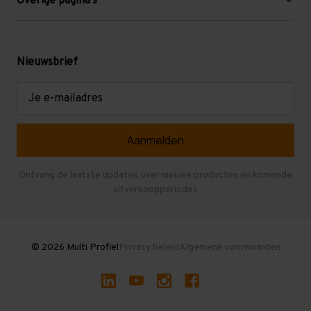
Overige pagina's
Werken bij Multi Profiel
Gebruikte stellingen
Levering en afhalen
Mezzanine
Nieuwsbrief
Retouren en garantie
Verdiepingsvloeren
E-
mailadres
Referenties
Selfstorage
Veelgestelde vragen
Entresolvloer
Herroepen en Annuleren
Gebruikte entresolvloeren
Ontvang de laatste updates over nieuwe producten en komende
uitverkoopperiodes
Stellingen kopen
© 2026 Multi Profiel
Privacy beleid
Algemene voorwaarden