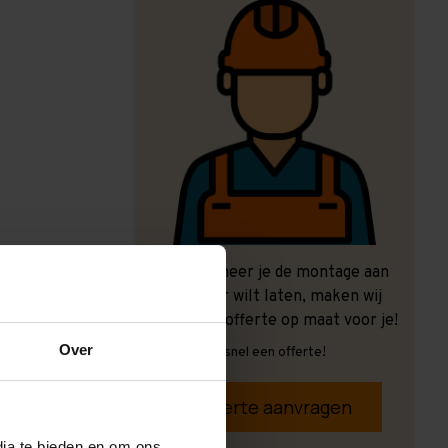
Ook wanneer je de montage aan
ons over wilt laten, maken wij
graag een offerte op maat voor je!
Over
Vrijblijvend, snel een offerte!
Offerte aanvragen
dia te bieden en om ons