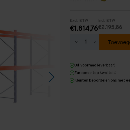
Excl. BTW
Incl. BTW
€2.195,86
€1.814,76
Hoeveelheid
Hoeveelheid
verlagen
verhogen
van
van
Palletstelling
Palletstelling
3.000
3.000
Uit voorraad leverbaar!
mm
mm
x
x
Europese top kwaliteit!
19.600
19.600
Klanten beoordelen ons met ee
mm
mm
x
x
1.100
1.100
mm
mm
(HxLxD)
(HxLxD)
-
-
2
2
Niveaus
Niveaus
-
-
Licht
Licht
-
-