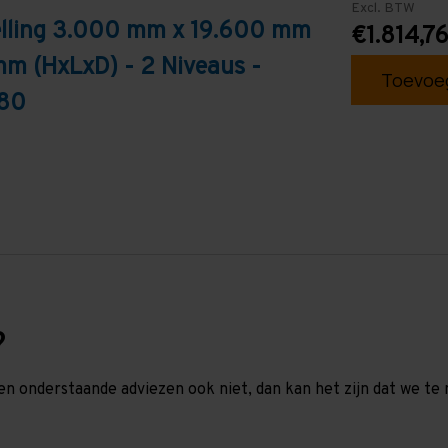
Excl. BTW
telling 3.000 mm x 19.600 mm
€1.814,7
mm (HxLxD) - 2 Niveaus -
Toevoeg
T80
?
en onderstaande adviezen ook niet, dan kan het zijn dat we 