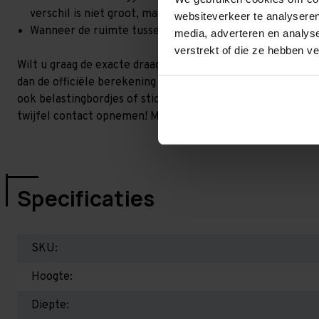
verschil is niet groot, maar wel het beste om dit te lat
websiteverkeer te analyseren
Wanneer de ruimte tussen de liggerniveaus kleiner is dan
media, adverteren en analys
verstrekt of die ze hebben v
Wilt u graag de exacte draagkracht weten in uw situatie? 
dan de officiële berekening uit. Dit doen we gratis en voor 
ook belastingbordjes of stickers meeleveren waar de draag
twijfel contact opnemen! Meer informatie op dit gebied:
P
Specificaties
SKU:
Hoogte:
Diepte: