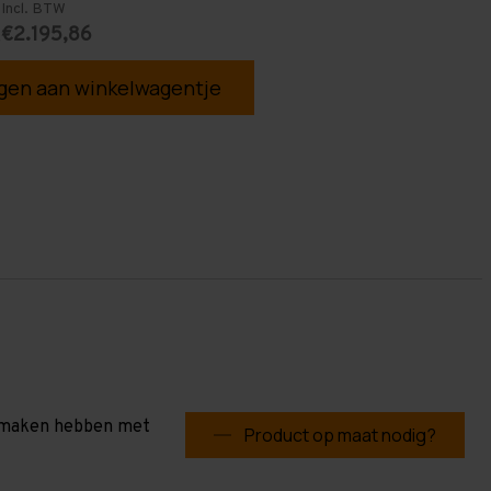
Incl. BTW
€2.195,86
6
en aan winkelwagentje
te maken hebben met
Product op maat nodig?