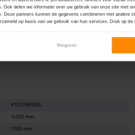
en berekenen!
. Ook delen we informatie over uw gebruik van onze site met on
 2,25 meter, valt de draagkracht juist iets hoger uit.
e. Deze partners kunnen de gegevens combineren met andere inf
erzameld op basis van uw gebruik van hun services. Druk op de
Dan dient u even contact met ons op te nemen. Wij voeren
niets bij aankoop van een rij palletstellingen. Wij kunnen
kracht van uw situatie op beschreven staat! Kortom, bij
Weigeren
alletstellingen - Belangrijk om te weten!
PS30196002L
3.000 mm
1.100 mm