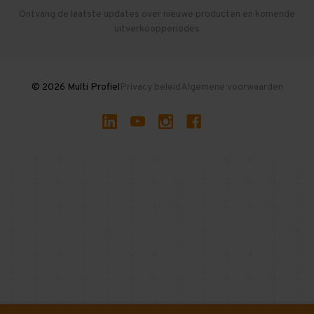
Herroepen en Annuleren
Gebruikte entresolvloeren
Ontvang de laatste updates over nieuwe producten en komende
uitverkoopperiodes
Stellingen kopen
© 2026 Multi Profiel
Privacy beleid
Algemene voorwaarden