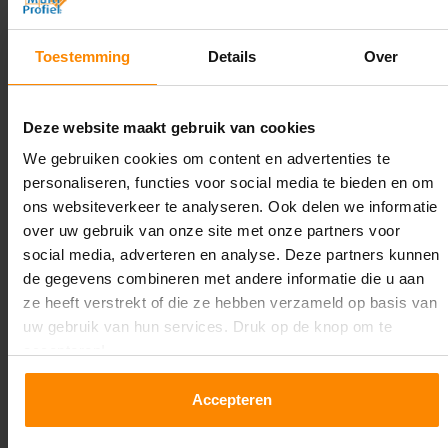
Diepte:
Toestemming
Details
Over
1.100 mm
Lengte:
Deze website maakt gebruik van cookies
32.700 mm
We gebruiken cookies om content en advertenties te
Liggerlengte:
personaliseren, functies voor social media te bieden en om
1.850 mm & 2.700 mm
ons websiteverkeer te analyseren. Ook delen we informatie
over uw gebruik van onze site met onze partners voor
Aantal niveaus:
social media, adverteren en analyse. Deze partners kunnen
3
de gegevens combineren met andere informatie die u aan
ze heeft verstrekt of die ze hebben verzameld op basis van
Kleur staanders:
uw gebruik van hun services. Druk op de knop om te
Blauw
accepteren!
Draagkracht per liggerniveau:
Accepteren
2.650 kg (1.325 kg per pallet) & 2.700 mm is
1.550 kg (516 kg per pallet)