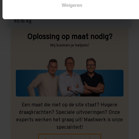
Weigeren
Maximale jukbelasting:
9076 kg
Oplossing op maat nodig?
Wij kunnen je helpen!
Een maat die niet op de site staat? Hogere
draagkrachten? Speciale uitvoeringen? Onze
experts werken het graag uit! Maatwerk is onze
specialiteit!