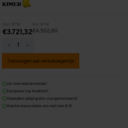
Excl. BTW
Incl. BTW
€4.502,80
€3.721,32
Hoeveelheid
Hoeveelheid
verlagen
verhogen
van
van
Palletstelling
Palletstelling
3.000
3.000
mm
mm
x
x
32.700
32.700
mm
mm
Uit voorraad leverbaar!
x
x
Europese top kwaliteit!
1.100
1.100
mm
mm
Staanders altijd gratis voorgemonteerd!
(HxLxD)
(HxLxD)
Klanten beoordelen ons met een 8,9!
-
-
3
3
Niveaus
Niveaus
-
-
Licht
Licht