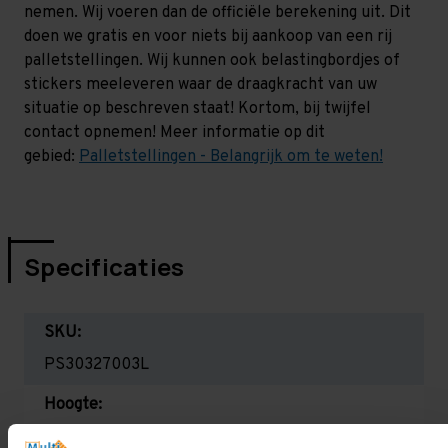
nemen. Wij voeren dan de officiële berekening uit. Dit
doen we gratis en voor niets bij aankoop van een rij
palletstellingen. Wij kunnen ook belastingbordjes of
stickers meeleveren waar de draagkracht van uw
situatie op beschreven staat! Kortom, bij twijfel
contact opnemen! Meer informatie op dit
gebied:
Palletstellingen - Belangrijk om te weten!
Specificaties
SKU:
PS30327003L
Hoogte:
3.000 mm