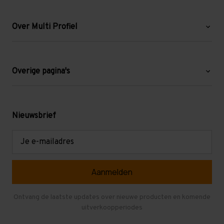
Over Multi Profiel
Over ons
Blog
Overige pagina's
Werken bij Multi Profiel
Gebruikte stellingen
Levering en afhalen
Mezzanine
Nieuwsbrief
Retouren en garantie
Verdiepingsvloeren
E-
mailadres
Referenties
Selfstorage
Veelgestelde vragen
Entresolvloer
Herroepen en Annuleren
Gebruikte entresolvloeren
Ontvang de laatste updates over nieuwe producten en komende
uitverkoopperiodes
Stellingen kopen