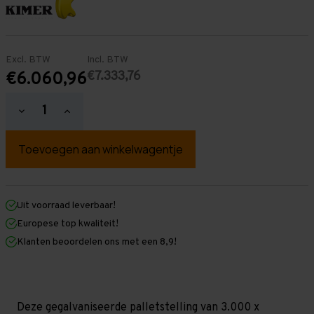
Excl. BTW
Incl. BTW
€7.333,76
€6.060,96
Hoeveelheid
Hoeveelheid
verlagen
verhogen
van
van
Palletstelling
Palletstelling
3.000
3.000
mm
mm
x
x
39.500
39.500
mm
mm
Uit voorraad leverbaar!
x
x
Europese top kwaliteit!
1.100
1.100
mm
mm
Klanten beoordelen ons met een 8,9!
(HxLXD)
(HxLXD)
Galva
Galva
-
-
5
5
Niveaus
Niveaus
-
-
Deze gegalvaniseerde palletstelling van 3.000 x