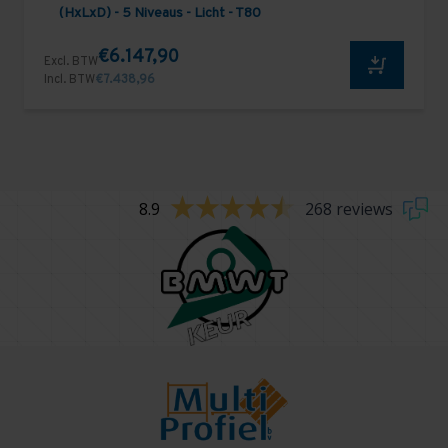
(HxLxD) - 5 Niveaus - Licht - T80
€6.147,90
Excl. BTW
Incl. BTW
€7.438,96
8.9
268 reviews