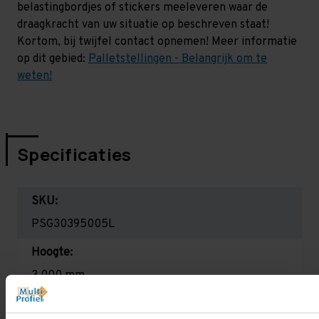
belastingbordjes of stickers meeleveren waar de
draagkracht van uw situatie op beschreven staat!
Kortom, bij twijfel contact opnemen! Meer informatie
op dit gebied:
Palletstellingen - Belangrijk om te
weten!
Specificaties
SKU:
PSG30395005L
Hoogte:
3.000 mm
Diepte: