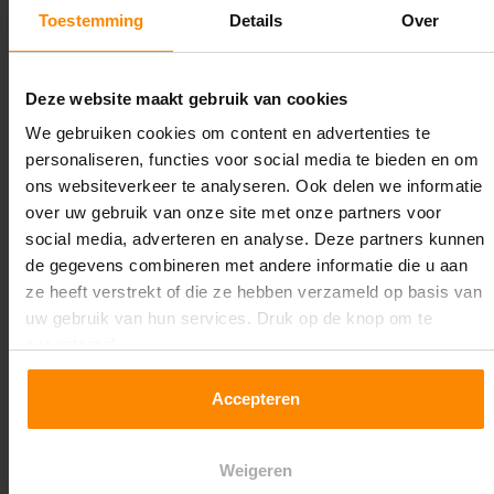
1.100 mm
Toestemming
Details
Over
Lengte:
39.500 mm
Deze website maakt gebruik van cookies
We gebruiken cookies om content en advertenties te
Liggerlengte:
personaliseren, functies voor social media te bieden en om
2.700 mm
ons websiteverkeer te analyseren. Ook delen we informatie
over uw gebruik van onze site met onze partners voor
Aantal niveaus:
social media, adverteren en analyse. Deze partners kunnen
5
de gegevens combineren met andere informatie die u aan
ze heeft verstrekt of die ze hebben verzameld op basis van
Kleur staanders:
uw gebruik van hun services. Druk op de knop om te
Galva
accepteren!
Draagkracht per liggerniveau:
Accepteren
1.550 kg (516 kg per pallet)
Maximale jukbelasting:
Weigeren
8467 kg