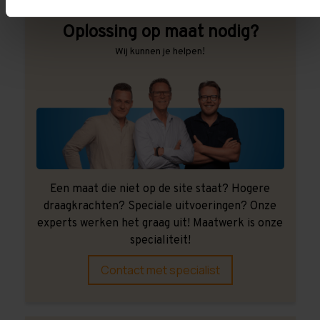
Oplossing op maat nodig?
Wij kunnen je helpen!
Een maat die niet op de site staat? Hogere
draagkrachten? Speciale uitvoeringen? Onze
experts werken het graag uit! Maatwerk is onze
specialiteit!
Contact met specialist