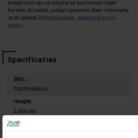
draagkracht van uw situatie op beschreven staat!
Kortom, bij twijfel contact opnemen! Meer informatie
op dit gebied:
Palletstellingen - Belangrijk om te
weten!
Specificaties
SKU:
PSG35168004L
Hoogte:
3.500 mm
Diepte:
1.100 mm