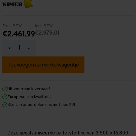
Excl. BTW
Incl. BTW
€2.979,01
€2.461,99
Hoeveelheid
Hoeveelheid
verlagen
verhogen
van
van
Palletstelling
Palletstelling
3.500
3.500
mm
mm
x
x
16.800
16.800
mm
mm
Uit voorraad leverbaar!
x
x
Europese top kwaliteit!
1.100
1.100
mm
mm
Klanten beoordelen ons met een 8,9!
(HxLXD)
(HxLXD)
Galva
Galva
-
-
4
4
Niveaus
Niveaus
-
-
Deze gegalvaniseerde palletstelling van 3.500 x 16.800