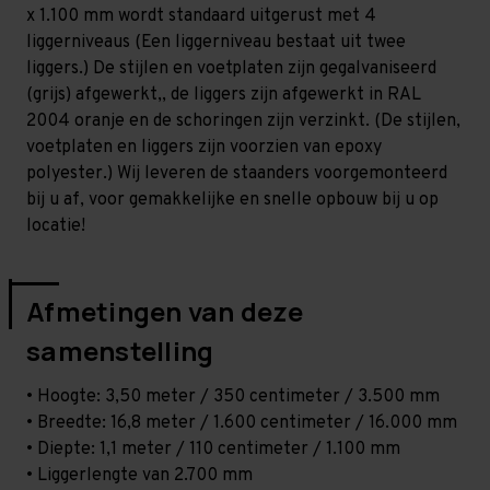
Licht
Licht
x 1.100 mm wordt standaard uitgerust met 4
-
-
T80
T80
liggerniveaus (Een liggerniveau bestaat uit twee
liggers.) De stijlen en voetplaten zijn gegalvaniseerd
(grijs) afgewerkt,, de liggers zijn afgewerkt in RAL
2004 oranje en de schoringen zijn verzinkt. (De stijlen,
voetplaten en liggers zijn voorzien van epoxy
polyester.) Wij leveren de staanders voorgemonteerd
bij u af, voor gemakkelijke en snelle opbouw bij u op
locatie!
Afmetingen van deze
samenstelling
• Hoogte: 3,50 meter / 350 centimeter / 3.500 mm
• Breedte: 16,8 meter / 1.600 centimeter / 16.000 mm
• Diepte: 1,1 meter / 110 centimeter / 1.100 mm
• Liggerlengte van 2.700 mm