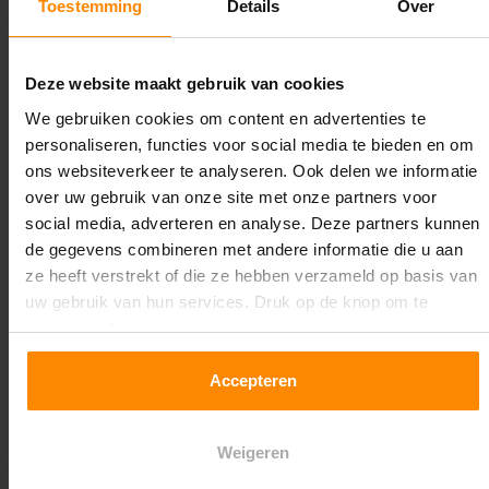
Toestemming
Details
Over
Lengte:
16.800 mm
Deze website maakt gebruik van cookies
Liggerlengte:
We gebruiken cookies om content en advertenties te
2.700 mm
personaliseren, functies voor social media te bieden en om
ons websiteverkeer te analyseren. Ook delen we informatie
Aantal niveaus:
over uw gebruik van onze site met onze partners voor
4
social media, adverteren en analyse. Deze partners kunnen
de gegevens combineren met andere informatie die u aan
Kleur staanders:
ze heeft verstrekt of die ze hebben verzameld op basis van
Galva
uw gebruik van hun services. Druk op de knop om te
accepteren!
Draagkracht per liggerniveau:
1.550 kg (516 kg per pallet)
Accepteren
Maximale jukbelasting:
Weigeren
8664 kg