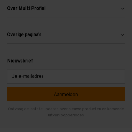
Over Multi Profiel
Over ons
Blog
Overige pagina's
Werken bij Multi Profiel
Gebruikte stellingen
Levering en afhalen
Mezzanine
Nieuwsbrief
Retouren en garantie
Verdiepingsvloeren
E-
mailadres
Referenties
Selfstorage
Veelgestelde vragen
Entresolvloer
Herroepen en Annuleren
Gebruikte entresolvloeren
Ontvang de laatste updates over nieuwe producten en komende
uitverkoopperiodes
Stellingen kopen