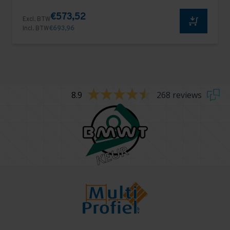
€573,52
Excl. BTW
Incl. BTW
€693,96
8.9
268 reviews