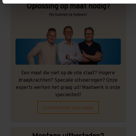
Oplossing op maat nodig?
Wij kunnen je helpen!
Een maat die niet op de site staat? Hogere
draagkrachten? Speciale uitvoeringen? Onze
experts werken het graag uit! Maatwerk is onze
specialiteit!
Contact met specialist