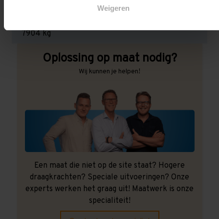
Weigeren
Maximale jukbelasting:
7904 kg
Oplossing op maat nodig?
Wij kunnen je helpen!
Een maat die niet op de site staat? Hogere
draagkrachten? Speciale uitvoeringen? Onze
experts werken het graag uit! Maatwerk is onze
specialiteit!