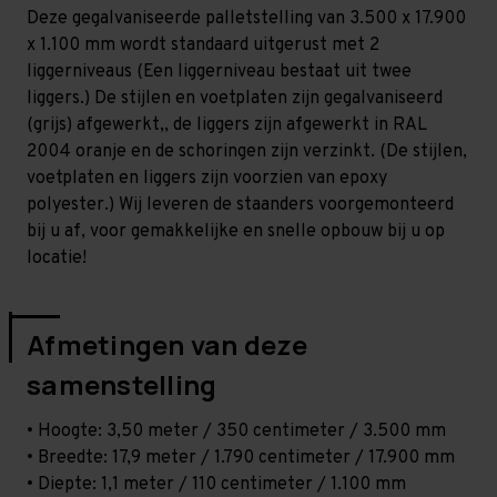
Licht
Licht
Deze gegalvaniseerde palletstelling van 3.500 x 17.900
-
-
T80
T80
x 1.100 mm wordt standaard uitgerust met 2
liggerniveaus (Een liggerniveau bestaat uit twee
liggers.) De stijlen en voetplaten zijn gegalvaniseerd
(grijs) afgewerkt,, de liggers zijn afgewerkt in RAL
2004 oranje en de schoringen zijn verzinkt. (De stijlen,
voetplaten en liggers zijn voorzien van epoxy
polyester.) Wij leveren de staanders voorgemonteerd
bij u af, voor gemakkelijke en snelle opbouw bij u op
locatie!
Afmetingen van deze
samenstelling
• Hoogte: 3,50 meter / 350 centimeter / 3.500 mm
• Breedte: 17,9 meter / 1.790 centimeter / 17.900 mm
• Diepte: 1,1 meter / 110 centimeter / 1.100 mm