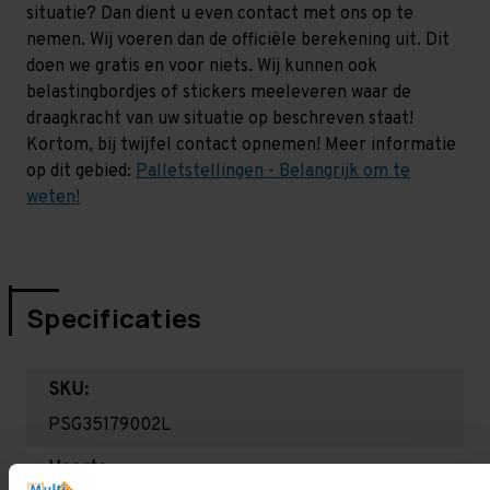
situatie? Dan dient u even contact met ons op te
nemen. Wij voeren dan de officiële berekening uit. Dit
doen we gratis en voor niets. Wij kunnen ook
belastingbordjes of stickers meeleveren waar de
draagkracht van uw situatie op beschreven staat!
Kortom, bij twijfel contact opnemen! Meer informatie
op dit gebied:
Palletstellingen - Belangrijk om te
weten!
Specificaties
SKU:
PSG35179002L
Hoogte: