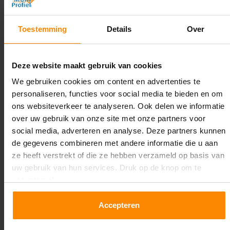
3.500 mm
Diepte:
Toestemming
Details
Over
1.100 mm
Lengte:
Deze website maakt gebruik van cookies
17.900 mm
We gebruiken cookies om content en advertenties te
personaliseren, functies voor social media te bieden en om
Liggerlengte:
ons websiteverkeer te analyseren. Ook delen we informatie
2.700 mm
over uw gebruik van onze site met onze partners voor
social media, adverteren en analyse. Deze partners kunnen
Aantal niveaus:
de gegevens combineren met andere informatie die u aan
2
ze heeft verstrekt of die ze hebben verzameld op basis van
uw gebruik van hun services. Druk op de knop om te
Kleur staanders:
accepteren!
Galva
Accepteren
Draagkracht per liggerniveau:
1.550 kg (516 kg per pallet)