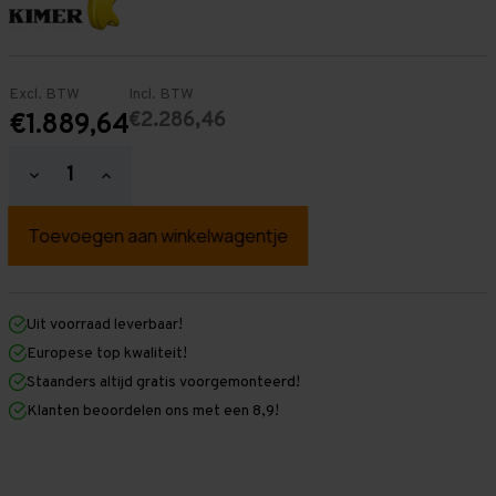
Excl. BTW
Incl. BTW
€2.286,46
€1.889,64
Hoeveelheid
Hoeveelheid
verlagen
verhogen
van
van
Palletstelling
Palletstelling
3.500
3.500
mm
mm
x
x
17.900
17.900
mm
mm
Uit voorraad leverbaar!
x
x
Europese top kwaliteit!
1.100
1.100
mm
mm
Staanders altijd gratis voorgemonteerd!
(HxLXD)
(HxLXD)
Klanten beoordelen ons met een 8,9!
Galva
Galva
-
-
2
2
Niveaus
Niveaus
-
-