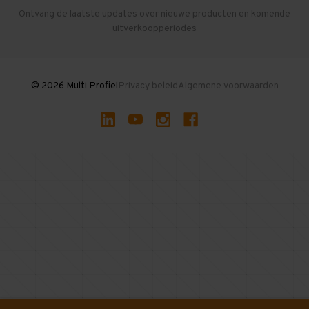
Herroepen en Annuleren
Gebruikte entresolvloeren
Ontvang de laatste updates over nieuwe producten en komende
uitverkoopperiodes
Stellingen kopen
© 2026 Multi Profiel
Privacy beleid
Algemene voorwaarden