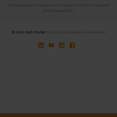
Herroepen en Annuleren
Gebruikte entresolvloeren
Ontvang de laatste updates over nieuwe producten en komende
uitverkoopperiodes
Stellingen kopen
© 2026 Multi Profiel
Privacy beleid
Algemene voorwaarden