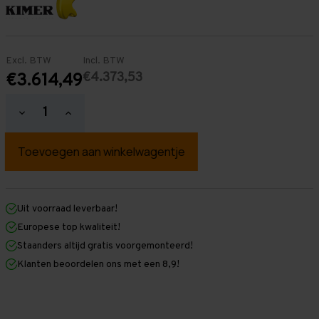
Excl. BTW
Incl. BTW
€4.373,53
€3.614,49
Hoeveelheid
Hoeveelheid
verlagen
verhogen
van
van
Palletstelling
Palletstelling
3.500
3.500
mm
mm
x
x
20.700
20.700
mm
mm
Uit voorraad leverbaar!
x
x
Europese top kwaliteit!
1.100
1.100
mm
mm
Staanders altijd gratis voorgemonteerd!
(HxLxD)
(HxLxD)
Klanten beoordelen ons met een 8,9!
-
-
5
5
Niveaus
Niveaus
-
-
Licht
Licht