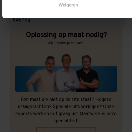
Weigeren
Maximale jukbelasting:
8467 kg
Oplossing op maat nodig?
Wij kunnen je helpen!
Een maat die niet op de site staat? Hogere
draagkrachten? Speciale uitvoeringen? Onze
experts werken het graag uit! Maatwerk is onze
specialiteit!