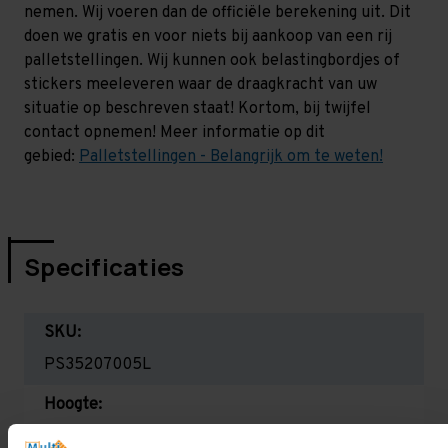
nemen. Wij voeren dan de officiële berekening uit. Dit
doen we gratis en voor niets bij aankoop van een rij
palletstellingen. Wij kunnen ook belastingbordjes of
stickers meeleveren waar de draagkracht van uw
situatie op beschreven staat! Kortom, bij twijfel
contact opnemen! Meer informatie op dit
gebied:
Palletstellingen - Belangrijk om te weten!
Specificaties
SKU:
PS35207005L
Hoogte:
3.500 mm