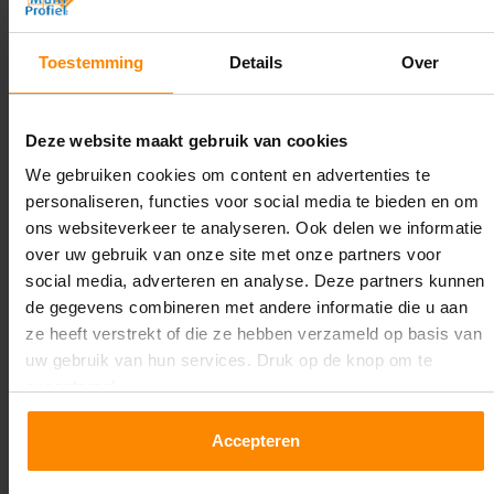
Diepte:
Toestemming
Details
Over
1.100 mm
Lengte:
Deze website maakt gebruik van cookies
20.700 mm
We gebruiken cookies om content en advertenties te
Liggerlengte:
personaliseren, functies voor social media te bieden en om
1.850 mm & 2.700 mm
ons websiteverkeer te analyseren. Ook delen we informatie
over uw gebruik van onze site met onze partners voor
Aantal niveaus:
social media, adverteren en analyse. Deze partners kunnen
5
de gegevens combineren met andere informatie die u aan
ze heeft verstrekt of die ze hebben verzameld op basis van
Kleur staanders:
uw gebruik van hun services. Druk op de knop om te
Blauw
accepteren!
Draagkracht per liggerniveau:
Accepteren
2.650 kg (1.325 kg per pallet) & 2.700 mm is
1.550 kg (516 kg per pallet)