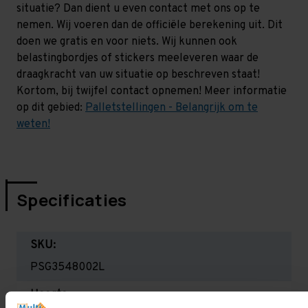
situatie? Dan dient u even contact met ons op te
nemen. Wij voeren dan de officiële berekening uit. Dit
doen we gratis en voor niets. Wij kunnen ook
belastingbordjes of stickers meeleveren waar de
draagkracht van uw situatie op beschreven staat!
Kortom, bij twijfel contact opnemen! Meer informatie
op dit gebied:
Palletstellingen - Belangrijk om te
weten!
Specificaties
SKU:
PSG3548002L
Hoogte: