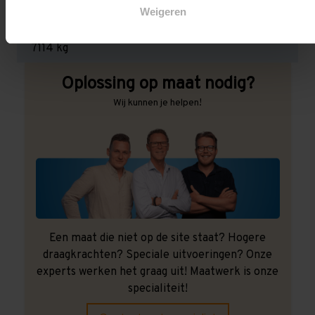
Weigeren
Maximale jukbelasting:
7114 kg
Oplossing op maat nodig?
Wij kunnen je helpen!
Een maat die niet op de site staat? Hogere
draagkrachten? Speciale uitvoeringen? Onze
experts werken het graag uit! Maatwerk is onze
specialiteit!