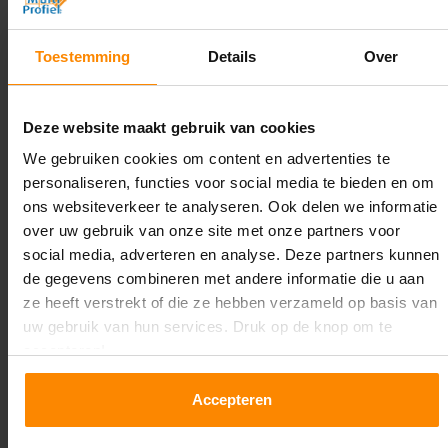
3.500 mm
Diepte:
Toestemming
Details
Over
1.100 mm
Lengte:
Deze website maakt gebruik van cookies
4.800 mm
We gebruiken cookies om content en advertenties te
personaliseren, functies voor social media te bieden en om
Liggerlengte:
ons websiteverkeer te analyseren. Ook delen we informatie
2.700 mm
over uw gebruik van onze site met onze partners voor
social media, adverteren en analyse. Deze partners kunnen
Aantal niveaus:
de gegevens combineren met andere informatie die u aan
2
ze heeft verstrekt of die ze hebben verzameld op basis van
uw gebruik van hun services. Druk op de knop om te
Kleur staanders:
accepteren!
Galva
Accepteren
Draagkracht per liggerniveau:
1.550 kg (516 kg per pallet)