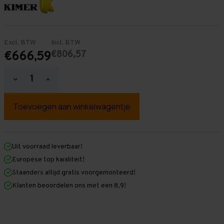
Excl. BTW
Incl. BTW
€806,57
€666,59
Hoeveelheid
Hoeveelheid
verlagen
verhogen
van
van
Palletstelling
Palletstelling
3.500
3.500
mm
mm
x
x
4.800
4.800
mm
mm
Uit voorraad leverbaar!
x
x
Europese top kwaliteit!
1.100
1.100
mm
mm
Staanders altijd gratis voorgemonteerd!
(HxLXD)
(HxLXD)
Klanten beoordelen ons met een 8,9!
Galva
Galva
-
-
2
2
Niveaus
Niveaus
-
-