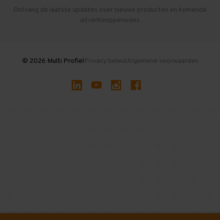
Herroepen en Annuleren
Gebruikte entresolvloeren
Ontvang de laatste updates over nieuwe producten en komende
uitverkoopperiodes
Stellingen kopen
© 2026 Multi Profiel
Privacy beleid
Algemene voorwaarden