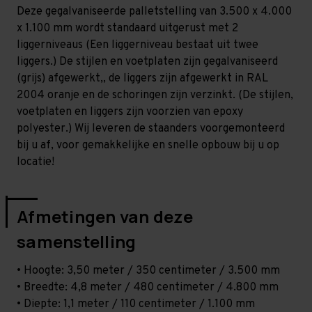
Licht
Licht
Deze gegalvaniseerde palletstelling van 3.500 x 4.000
-
-
T80
T80
x 1.100 mm wordt standaard uitgerust met 2
liggerniveaus (Een liggerniveau bestaat uit twee
liggers.) De stijlen en voetplaten zijn gegalvaniseerd
(grijs) afgewerkt,, de liggers zijn afgewerkt in RAL
2004 oranje en de schoringen zijn verzinkt. (De stijlen,
voetplaten en liggers zijn voorzien van epoxy
polyester.) Wij leveren de staanders voorgemonteerd
bij u af, voor gemakkelijke en snelle opbouw bij u op
locatie!
Afmetingen van deze
samenstelling
• Hoogte: 3,50 meter / 350 centimeter / 3.500 mm
• Breedte: 4,8 meter / 480 centimeter / 4.800 mm
• Diepte: 1,1 meter / 110 centimeter / 1.100 mm