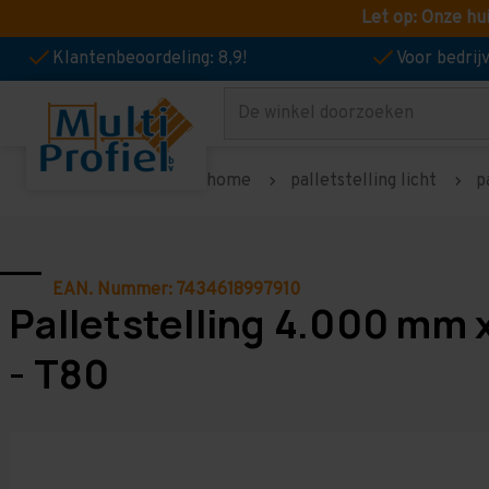
Let op: Onze hu
Klantenbeoordeling: 8,9!
Voor bedri
Zoeken
home
palletstelling licht
p
EAN. Nummer: 7434618997910
Palletstelling 4.000 mm 
- T80