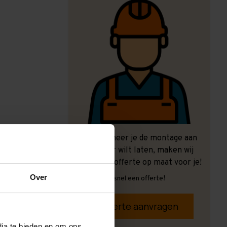
Ook wanneer je de montage aan
ons over wilt laten, maken wij
graag een offerte op maat voor je!
Over
Vrijblijvend, snel een offerte!
Offerte aanvragen
dia te bieden en om ons