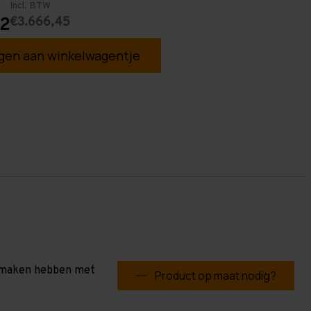
Incl. BTW
€3.666,45
12
en aan winkelwagentje
te maken hebben met
Product op maat nodig?