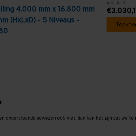
Excl. BTW
telling 4.000 mm x 16.800 mm
€3.030,
mm (HxLxD) - 5 Niveaus -
Toevoeg
T80
?
en onderstaande adviezen ook niet, dan kan het zijn dat we 