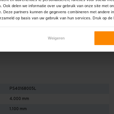
en berekenen!
. Ook delen we informatie over uw gebruik van onze site met on
 2,25 meter, valt de draagkracht juist iets hoger uit.
e. Deze partners kunnen de gegevens combineren met andere inf
erzameld op basis van uw gebruik van hun services. Druk op de
Dan dient u even contact met ons op te nemen. Wij voeren
niets bij aankoop van een rij palletstellingen. Wij kunnen
kracht van uw situatie op beschreven staat! Kortom, bij
Weigeren
alletstellingen - Belangrijk om te weten!
PS40168005L
4.000 mm
1.100 mm