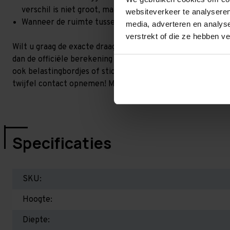
verschil is niet groot, maar wel het beste om dit te lat
websiteverkeer te analyseren
Wanneer de ruimte tussen de liggerniveaus kleiner is dan
media, adverteren en analys
verstrekt of die ze hebben v
Wilt u graag de exacte draagkracht weten in uw situatie? 
dan de officiële berekening uit. Dit doen we gratis en voor 
ook belastingbordjes of stickers meeleveren waar de draag
twijfel contact opnemen! Meer informatie op dit gebied:
P
Specificaties
SKU:
Hoogte:
Diepte: