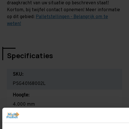
draagkracht van uw situatie op beschreven staat!
Kortom, bij twijfel contact opnemen! Meer informatie
op dit gebied:
Palletstellingen - Belangrijk om te
weten!
Specificaties
SKU:
PSG40168002L
Hoogte:
4.000 mm
Diepte:
1.100 mm