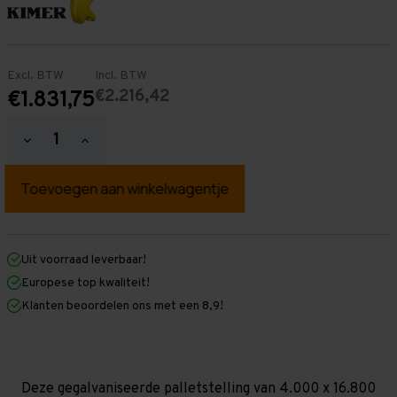
Excl. BTW
Incl. BTW
€2.216,42
€1.831,75
Hoeveelheid
Hoeveelheid
verlagen
verhogen
van
van
Palletstelling
Palletstelling
4.000
4.000
mm
mm
x
x
16.800
16.800
mm
mm
Uit voorraad leverbaar!
x
x
Europese top kwaliteit!
1.100
1.100
mm
mm
Klanten beoordelen ons met een 8,9!
(HxLXD)
(HxLXD)
Galva
Galva
-
-
2
2
Niveaus
Niveaus
-
-
Deze gegalvaniseerde palletstelling van 4.000 x 16.800