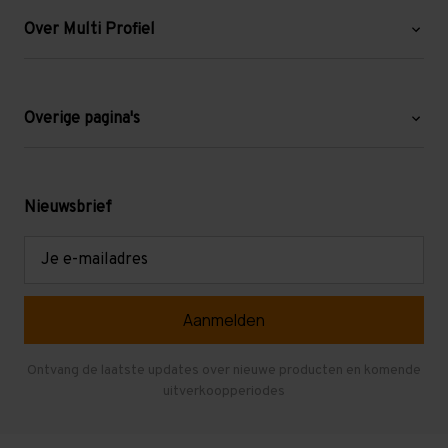
Over Multi Profiel
Over ons
Blog
Overige pagina's
Werken bij Multi Profiel
Gebruikte stellingen
Levering en afhalen
Mezzanine
Nieuwsbrief
Retouren en garantie
Verdiepingsvloeren
E-
mailadres
Referenties
Selfstorage
Veelgestelde vragen
Entresolvloer
Herroepen en Annuleren
Gebruikte entresolvloeren
Ontvang de laatste updates over nieuwe producten en komende
uitverkoopperiodes
Stellingen kopen