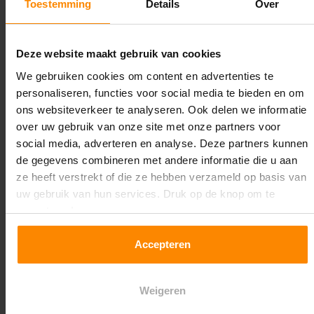
Toestemming
Details
Over
Lengte:
16.800 mm
Deze website maakt gebruik van cookies
Liggerlengte:
We gebruiken cookies om content en advertenties te
2.700 mm
personaliseren, functies voor social media te bieden en om
ons websiteverkeer te analyseren. Ook delen we informatie
Aantal niveaus:
over uw gebruik van onze site met onze partners voor
2
social media, adverteren en analyse. Deze partners kunnen
de gegevens combineren met andere informatie die u aan
Kleur staanders:
ze heeft verstrekt of die ze hebben verzameld op basis van
Galva
uw gebruik van hun services. Druk op de knop om te
accepteren!
Draagkracht per liggerniveau:
1.550 kg (516 kg per pallet)
Accepteren
Maximale jukbelasting:
Weigeren
7481 kg