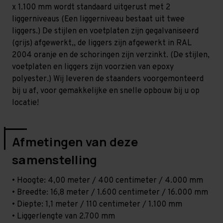
Licht
Licht
x 1.100 mm wordt standaard uitgerust met 2
-
-
T80
T80
liggerniveaus (Een liggerniveau bestaat uit twee
liggers.) De stijlen en voetplaten zijn gegalvaniseerd
(grijs) afgewerkt,, de liggers zijn afgewerkt in RAL
2004 oranje en de schoringen zijn verzinkt. (De stijlen,
voetplaten en liggers zijn voorzien van epoxy
polyester.) Wij leveren de staanders voorgemonteerd
bij u af, voor gemakkelijke en snelle opbouw bij u op
locatie!
Afmetingen van deze
samenstelling
• Hoogte: 4,00 meter / 400 centimeter / 4.000 mm
• Breedte: 16,8 meter / 1.600 centimeter / 16.000 mm
• Diepte: 1,1 meter / 110 centimeter / 1.100 mm
• Liggerlengte van 2.700 mm