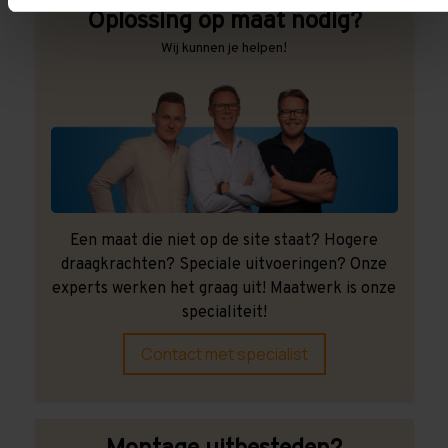
Oplossing op maat nodig?
Wij kunnen je helpen!
Een maat die niet op de site staat? Hogere
draagkrachten? Speciale uitvoeringen? Onze
experts werken het graag uit! Maatwerk is onze
specialiteit!
Contact met specialist