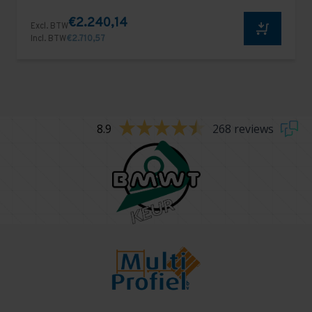
€2.240,14
Excl. BTW
Incl. BTW
€2.710,57
8.9
268 reviews