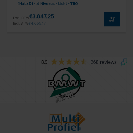
(HxLxD) - 4 Niveaus - Licht - T80
€3.847,25
Excl. BTW
Incl. BTW
€4.655,17
8.9
268 reviews