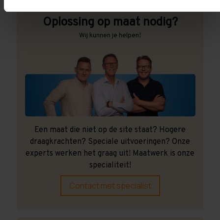
Oplossing op maat nodig?
Wij kunnen je helpen!
Een maat die niet op de site staat? Hogere
draagkrachten? Speciale uitvoeringen? Onze
experts werken het graag uit! Maatwerk is onze
specialiteit!
Contact met specialist