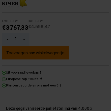
Excl. BTW
Incl. BTW
€4.558,47
€3.767,33
Hoeveelheid
Hoeveelheid
verlagen
verhogen
van
van
Palletstelling
Palletstelling
4.000
4.000
mm
mm
x
x
25.200
25.200
mm
mm
Uit voorraad leverbaar!
x
x
Europese top kwaliteit!
1.100
1.100
mm
mm
Klanten beoordelen ons met een 8,9!
(HxLXD)
(HxLXD)
Galva
Galva
-
-
4
4
Niveaus
Niveaus
-
-
Deze gegalvaniseerde palletstelling van 4.000 x