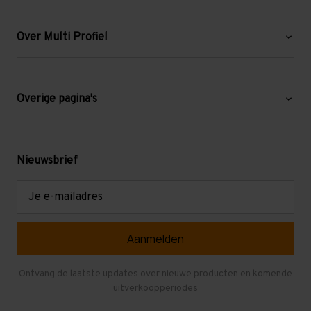
Over Multi Profiel
Over ons
Blog
Overige pagina's
Werken bij Multi Profiel
Gebruikte stellingen
Levering en afhalen
Mezzanine
Nieuwsbrief
Retouren en garantie
Verdiepingsvloeren
E-
mailadres
Referenties
Selfstorage
Veelgestelde vragen
Entresolvloer
Herroepen en Annuleren
Gebruikte entresolvloeren
Ontvang de laatste updates over nieuwe producten en komende
uitverkoopperiodes
Stellingen kopen