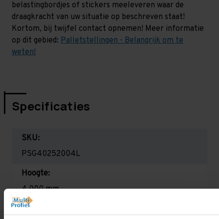
belastingbordjes of stickers meeleveren waar de
draagkracht van uw situatie op beschreven staat!
Kortom, bij twijfel contact opnemen! Meer informatie
op dit gebied:
Palletstellingen - Belangrijk om te
weten!
Specificaties
SKU:
PSG40252004L
Hoogte:
4.000 mm
Diepte: