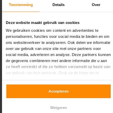
1.100 mm
Toestemming
Details
Over
Lengte:
25.200 mm
Deze website maakt gebruik van cookies
We gebruiken cookies om content en advertenties te
Liggerlengte:
personaliseren, functies voor social media te bieden en om
2.700 mm
ons websiteverkeer te analyseren. Ook delen we informatie
over uw gebruik van onze site met onze partners voor
Aantal niveaus:
social media, adverteren en analyse. Deze partners kunnen
4
de gegevens combineren met andere informatie die u aan
ze heeft verstrekt of die ze hebben verzameld op basis van
Kleur staanders:
uw gebruik van hun services. Druk op de knop om te
Galva
accepteren!
Draagkracht per liggerniveau:
Accepteren
1.550 kg (516 kg per pallet)
Maximale jukbelasting:
Weigeren
8664 kg