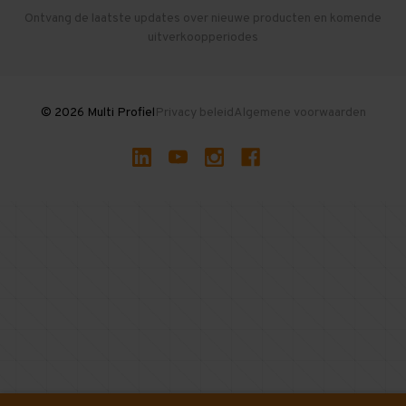
Herroepen en Annuleren
Gebruikte entresolvloeren
Ontvang de laatste updates over nieuwe producten en komende
uitverkoopperiodes
Stellingen kopen
© 2026 Multi Profiel
Privacy beleid
Algemene voorwaarden