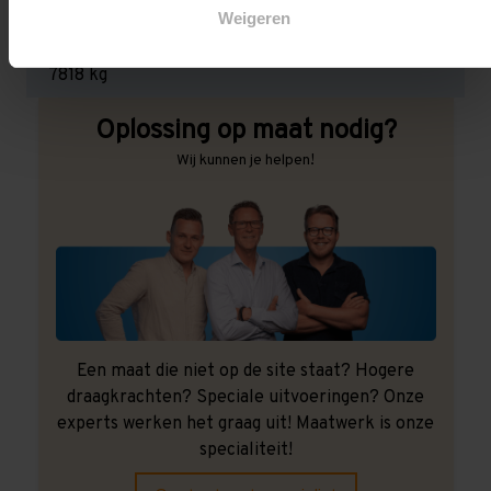
Weigeren
Maximale jukbelasting:
7818 kg
Oplossing op maat nodig?
Wij kunnen je helpen!
Een maat die niet op de site staat? Hogere
draagkrachten? Speciale uitvoeringen? Onze
experts werken het graag uit! Maatwerk is onze
specialiteit!