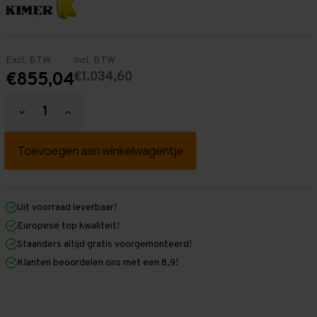
Excl. BTW
Incl. BTW
€1.034,60
€855,04
Hoeveelheid
Hoeveelheid
verlagen
verhogen
van
van
Palletstelling
Palletstelling
4.000
4.000
mm
mm
x
x
4.800
4.800
mm
mm
Uit voorraad leverbaar!
x
x
Europese top kwaliteit!
1.100
1.100
mm
mm
Staanders altijd gratis voorgemonteerd!
(HxLXD)
(HxLXD)
Klanten beoordelen ons met een 8,9!
Galva
Galva
-
-
3
3
Niveaus
Niveaus
-
-