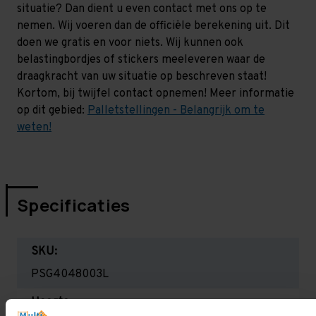
situatie? Dan dient u even contact met ons op te
nemen. Wij voeren dan de officiële berekening uit. Dit
doen we gratis en voor niets. Wij kunnen ook
belastingbordjes of stickers meeleveren waar de
draagkracht van uw situatie op beschreven staat!
Kortom, bij twijfel contact opnemen! Meer informatie
op dit gebied:
Palletstellingen - Belangrijk om te
weten!
Specificaties
SKU:
PSG4048003L
Hoogte: