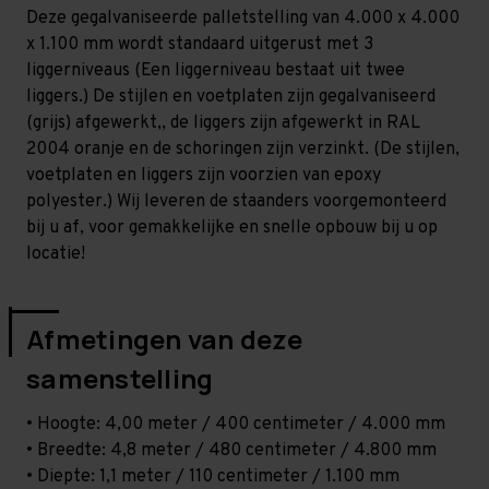
Licht
Licht
Deze gegalvaniseerde palletstelling van 4.000 x 4.000
-
-
T80
T80
x 1.100 mm wordt standaard uitgerust met 3
liggerniveaus (Een liggerniveau bestaat uit twee
liggers.) De stijlen en voetplaten zijn gegalvaniseerd
(grijs) afgewerkt,, de liggers zijn afgewerkt in RAL
2004 oranje en de schoringen zijn verzinkt. (De stijlen,
voetplaten en liggers zijn voorzien van epoxy
polyester.) Wij leveren de staanders voorgemonteerd
bij u af, voor gemakkelijke en snelle opbouw bij u op
locatie!
Afmetingen van deze
samenstelling
• Hoogte: 4,00 meter / 400 centimeter / 4.000 mm
• Breedte: 4,8 meter / 480 centimeter / 4.800 mm
• Diepte: 1,1 meter / 110 centimeter / 1.100 mm