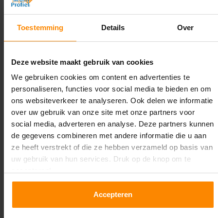
4.000 mm
Diepte:
Toestemming
Details
Over
1.100 mm
Lengte:
Deze website maakt gebruik van cookies
4.800 mm
We gebruiken cookies om content en advertenties te
personaliseren, functies voor social media te bieden en om
Liggerlengte:
ons websiteverkeer te analyseren. Ook delen we informatie
2.700 mm
over uw gebruik van onze site met onze partners voor
social media, adverteren en analyse. Deze partners kunnen
Aantal niveaus:
de gegevens combineren met andere informatie die u aan
3
ze heeft verstrekt of die ze hebben verzameld op basis van
uw gebruik van hun services. Druk op de knop om te
Kleur staanders:
accepteren!
Galva
Accepteren
Draagkracht per liggerniveau:
1.550 kg (516 kg per pallet)