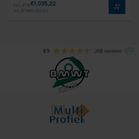
€1.035,22
Excl. BTW
Incl. BTW
€1.252,62
8.9
268 reviews