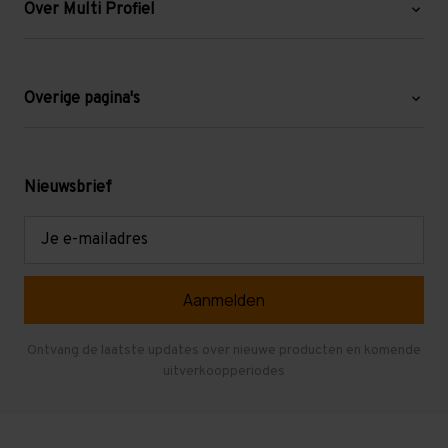
Over Multi Profiel
Over ons
Blog
Overige pagina's
Werken bij Multi Profiel
Gebruikte stellingen
Levering en afhalen
Mezzanine
Nieuwsbrief
Retouren en garantie
Verdiepingsvloeren
E-
mailadres
Referenties
Selfstorage
Veelgestelde vragen
Entresolvloer
Herroepen en Annuleren
Gebruikte entresolvloeren
Ontvang de laatste updates over nieuwe producten en komende
uitverkoopperiodes
Stellingen kopen