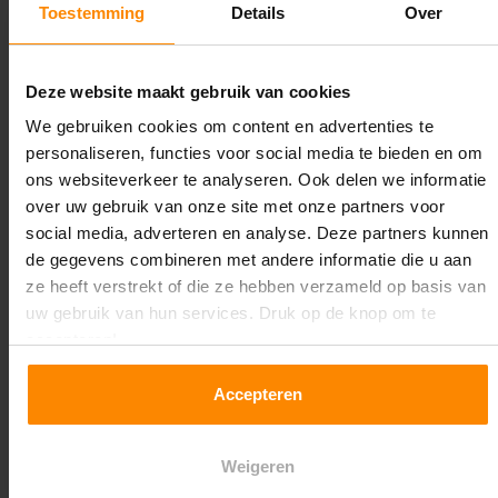
Toestemming
Details
Over
Maximale jukbelasting:
6967 kg
Deze website maakt gebruik van cookies
Oplossing op maat nodig?
We gebruiken cookies om content en advertenties te
personaliseren, functies voor social media te bieden en om
Wij kunnen je helpen!
ons websiteverkeer te analyseren. Ook delen we informatie
over uw gebruik van onze site met onze partners voor
social media, adverteren en analyse. Deze partners kunnen
de gegevens combineren met andere informatie die u aan
ze heeft verstrekt of die ze hebben verzameld op basis van
uw gebruik van hun services. Druk op de knop om te
accepteren!
Een maat die niet op de site staat? Hogere
Accepteren
draagkrachten? Speciale uitvoeringen? Onze
experts werken het graag uit! Maatwerk is onze
specialiteit!
Weigeren