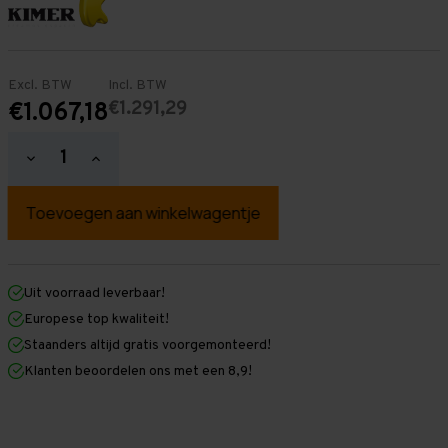
Excl. BTW
Incl. BTW
€1.291,29
€1.067,18
Hoeveelheid
Hoeveelheid
verlagen
verhogen
van
van
Palletstelling
Palletstelling
4.000
4.000
mm
mm
x
x
7.600
7.600
mm
mm
Uit voorraad leverbaar!
x
x
Europese top kwaliteit!
1.100
1.100
mm
mm
Staanders altijd gratis voorgemonteerd!
(HxLxD)
(HxLxD)
Klanten beoordelen ons met een 8,9!
-
-
2
2
Niveaus
Niveaus
-
-
Middel
Middel