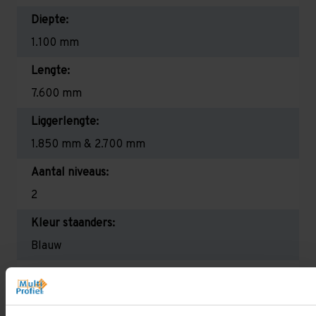
Diepte:
1.100 mm
Lengte:
7.600 mm
Liggerlengte:
1.850 mm & 2.700 mm
Aantal niveaus:
2
Kleur staanders:
Blauw
Draagkracht per liggerniveau:
2.650 kg (1.325 kg per pallet) & 2.700 mm is
2.350 kg (780 kg per pallet)