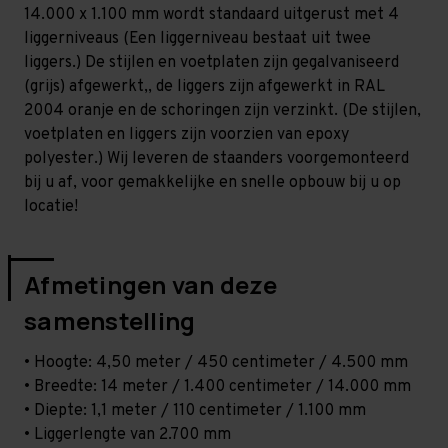
Licht
Licht
14.000 x 1.100 mm wordt standaard uitgerust met 4
-
-
T80
T80
liggerniveaus (Een liggerniveau bestaat uit twee
liggers.) De stijlen en voetplaten zijn gegalvaniseerd
(grijs) afgewerkt,, de liggers zijn afgewerkt in RAL
2004 oranje en de schoringen zijn verzinkt. (De stijlen,
voetplaten en liggers zijn voorzien van epoxy
polyester.) Wij leveren de staanders voorgemonteerd
bij u af, voor gemakkelijke en snelle opbouw bij u op
locatie!
Afmetingen van deze
samenstelling
• Hoogte: 4,50 meter / 450 centimeter / 4.500 mm
• Breedte: 14 meter / 1.400 centimeter / 14.000 mm
• Diepte: 1,1 meter / 110 centimeter / 1.100 mm
• Liggerlengte van 2.700 mm