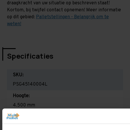
draagkracht van uw situatie op beschreven staat!
Kortom, bij twijfel contact opnemen! Meer informatie
op dit gebied:
Palletstellingen - Belangrijk om te
weten!
Specificaties
SKU:
PSG45140004L
Hoogte:
4.500 mm
Diepte:
1.100 mm