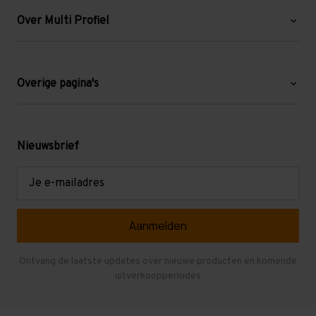
Over Multi Profiel
Over ons
Blog
Overige pagina's
Werken bij Multi Profiel
Gebruikte stellingen
Levering en afhalen
Mezzanine
Nieuwsbrief
Retouren en garantie
Verdiepingsvloeren
E-
mailadres
Referenties
Selfstorage
Veelgestelde vragen
Entresolvloer
Herroepen en Annuleren
Gebruikte entresolvloeren
Ontvang de laatste updates over nieuwe producten en komende
uitverkoopperiodes
Stellingen kopen