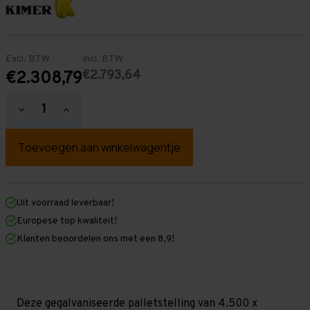
Excl. BTW
Incl. BTW
€2.793,64
€2.308,79
Hoeveelheid
Hoeveelheid
verlagen
verhogen
van
van
Palletstelling
Palletstelling
4.500
4.500
mm
mm
x
x
14.000
14.000
mm
mm
Uit voorraad leverbaar!
x
x
Europese top kwaliteit!
1.100
1.100
mm
mm
Klanten beoordelen ons met een 8,9!
(HxLXD)
(HxLXD)
Galva
Galva
-
-
4
4
Niveaus
Niveaus
-
-
Deze gegalvaniseerde palletstelling van 4.500 x