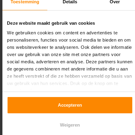
Toestemming
Details
Over
Lengte:
14.000 mm
Deze website maakt gebruik van cookies
Liggerlengte:
We gebruiken cookies om content en advertenties te
2.700 mm
personaliseren, functies voor social media te bieden en om
ons websiteverkeer te analyseren. Ook delen we informatie
Aantal niveaus:
over uw gebruik van onze site met onze partners voor
4
social media, adverteren en analyse. Deze partners kunnen
de gegevens combineren met andere informatie die u aan
Kleur staanders:
ze heeft verstrekt of die ze hebben verzameld op basis van
Galva
uw gebruik van hun services. Druk op de knop om te
accepteren!
Draagkracht per liggerniveau:
1.550 kg (516 kg per pallet)
Accepteren
Maximale jukbelasting:
Weigeren
8450 kg