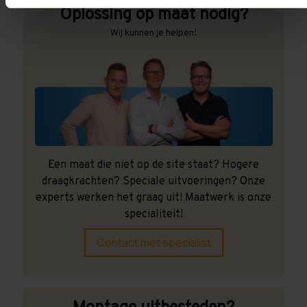
Oplossing op maat nodig?
Wij kunnen je helpen!
Een maat die niet op de site staat? Hogere
draagkrachten? Speciale uitvoeringen? Onze
experts werken het graag uit! Maatwerk is onze
specialiteit!
Contact met specialist