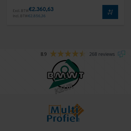
€2.360,63
Excl. BTW
Incl. BTW
€2.856,36
8.9
268 reviews