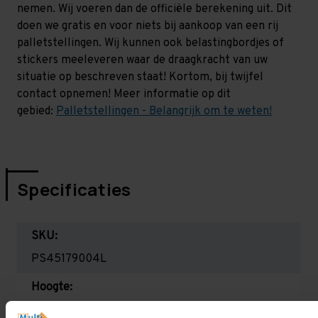
nemen. Wij voeren dan de officiële berekening uit. Dit
doen we gratis en voor niets bij aankoop van een rij
palletstellingen. Wij kunnen ook belastingbordjes of
stickers meeleveren waar de draagkracht van uw
situatie op beschreven staat! Kortom, bij twijfel
contact opnemen! Meer informatie op dit
gebied:
Palletstellingen - Belangrijk om te weten!
Specificaties
SKU:
PS45179004L
Hoogte:
4.500 mm