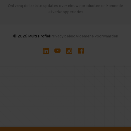
Herroepen en Annuleren
Gebruikte entresolvloeren
Ontvang de laatste updates over nieuwe producten en komende
uitverkoopperiodes
Stellingen kopen
© 2026 Multi Profiel
Privacy beleid
Algemene voorwaarden