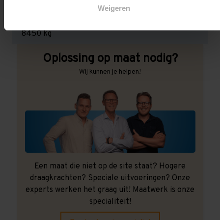
Weigeren
Maximale jukbelasting:
8450 kg
Oplossing op maat nodig?
Wij kunnen je helpen!
Een maat die niet op de site staat? Hogere
draagkrachten? Speciale uitvoeringen? Onze
experts werken het graag uit! Maatwerk is onze
specialiteit!