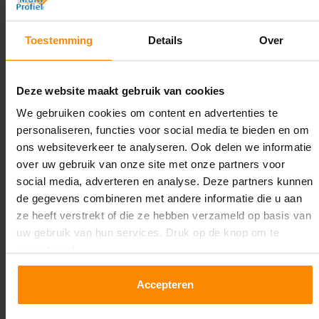
Diepte:
Toestemming
Details
Over
1.100 mm
Lengte:
Deze website maakt gebruik van cookies
17.900 mm
We gebruiken cookies om content en advertenties te
Liggerlengte:
personaliseren, functies voor social media te bieden en om
1.850 mm & 2.700 mm
ons websiteverkeer te analyseren. Ook delen we informatie
over uw gebruik van onze site met onze partners voor
Aantal niveaus:
social media, adverteren en analyse. Deze partners kunnen
4
de gegevens combineren met andere informatie die u aan
ze heeft verstrekt of die ze hebben verzameld op basis van
Kleur staanders:
uw gebruik van hun services. Druk op de knop om te
Blauw
accepteren!
Draagkracht per liggerniveau:
Accepteren
2.650 kg (1.325 kg per pallet) & 2.700 mm is
1.550 kg (516 kg per pallet)