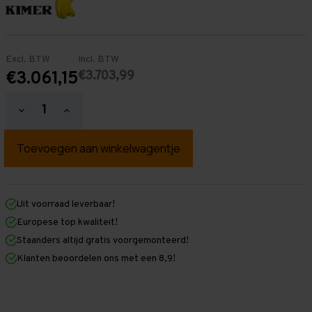
Excl. BTW
Incl. BTW
€3.703,99
€3.061,15
Hoeveelheid
Hoeveelheid
verlagen
verhogen
van
van
Palletstelling
Palletstelling
4.500
4.500
mm
mm
x
x
17.900
17.900
mm
mm
Uit voorraad leverbaar!
x
x
Europese top kwaliteit!
1.100
1.100
mm
mm
Staanders altijd gratis voorgemonteerd!
(HxLxD)
(HxLxD)
Klanten beoordelen ons met een 8,9!
-
-
4
4
Niveaus
Niveaus
-
-
Licht
Licht