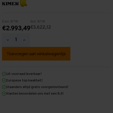
Excl. BTW
Incl. BTW
€3.622,12
€2.993,49
Hoeveelheid
Hoeveelheid
verlagen
verhogen
van
van
Palletstelling
Palletstelling
4.500
4.500
mm
mm
x
x
26.300
26.300
mm
mm
Uit voorraad leverbaar!
x
x
Europese top kwaliteit!
1.100
1.100
mm
mm
Staanders altijd gratis voorgemonteerd!
(HxLXD)
(HxLXD)
Klanten beoordelen ons met een 8,9!
Galva
Galva
-
-
2
2
Niveaus
Niveaus
-
-