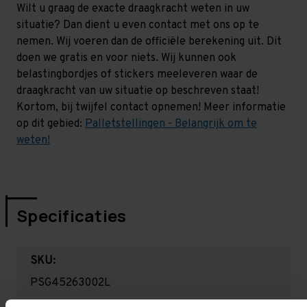
Wilt u graag de exacte draagkracht weten in uw
situatie? Dan dient u even contact met ons op te
nemen. Wij voeren dan de officiële berekening uit. Dit
doen we gratis en voor niets. Wij kunnen ook
belastingbordjes of stickers meeleveren waar de
draagkracht van uw situatie op beschreven staat!
Kortom, bij twijfel contact opnemen! Meer informatie
op dit gebied:
Palletstellingen - Belangrijk om te
weten!
Specificaties
SKU:
PSG45263002L