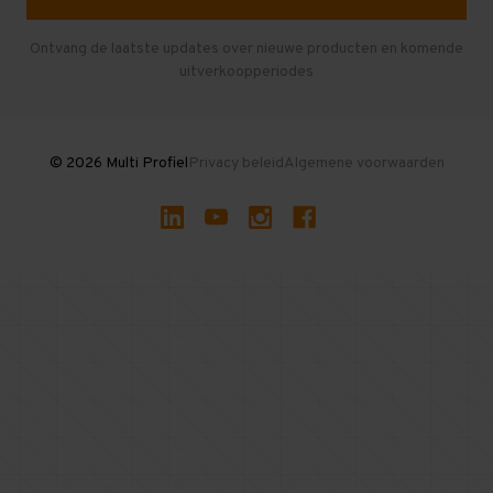
Entresolvloer
Herroepen en Annuleren
Gebruikte entresolvloeren
Ontvang de laatste updates over nieuwe producten en komende
uitverkoopperiodes
Stellingen kopen
© 2026 Multi Profiel
Privacy beleid
Algemene voorwaarden