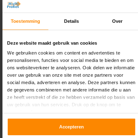
Hoogte:
4.500 mm
Toestemming
Details
Over
Diepte:
1.100 mm
Deze website maakt gebruik van cookies
Lengte:
We gebruiken cookies om content en advertenties te
26.300 mm
personaliseren, functies voor social media te bieden en om
ons websiteverkeer te analyseren. Ook delen we informatie
Liggerlengte:
over uw gebruik van onze site met onze partners voor
2.700 mm
social media, adverteren en analyse. Deze partners kunnen
de gegevens combineren met andere informatie die u aan
Aantal niveaus:
ze heeft verstrekt of die ze hebben verzameld op basis van
2
uw gebruik van hun services. Druk op de knop om te
accepteren!
Kleur staanders:
Galva
Accepteren
Draagkracht per liggerniveau: