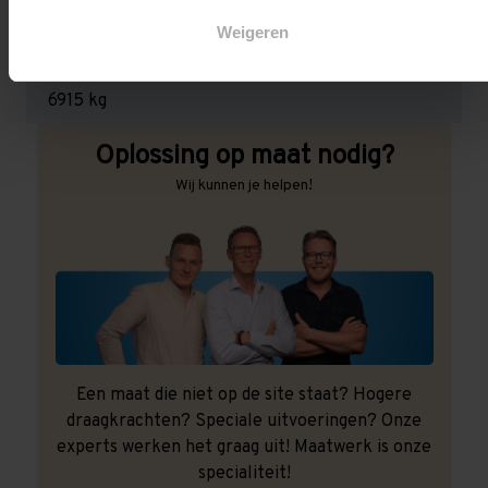
1.550 kg (516 kg per pallet)
Weigeren
Maximale jukbelasting:
6915 kg
Oplossing op maat nodig?
Wij kunnen je helpen!
Een maat die niet op de site staat? Hogere
draagkrachten? Speciale uitvoeringen? Onze
experts werken het graag uit! Maatwerk is onze
specialiteit!