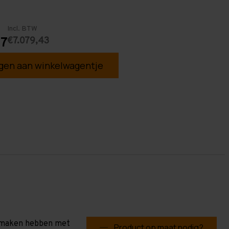
Incl. BTW
€7.079,43
77
en aan winkelwagentje
te maken hebben met
Product op maat nodig?