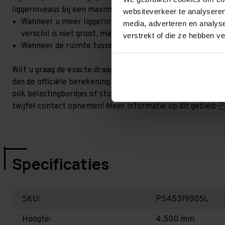
liggerniveaus bij een maximale hoogteverschil. Goed om t
websiteverkeer te analyseren
Wanneer u meer liggerniveaus toevoegt, kan het zijn dat 
media, adverteren en analys
verschil is niet groot, maar wel het beste om dit te lat
verstrekt of die ze hebben v
Wanneer de ruimte tussen de liggerniveaus kleiner is dan
Wilt u graag de exacte draagkracht weten in uw situatie? 
dan de officiële berekening uit. Dit doen we gratis en voor 
ook belastingbordjes of stickers meeleveren waar de draag
twijfel contact opnemen! Meer informatie op dit gebied:
P
Specificaties
SKU:
PS45319005L
Hoogte:
4.500 mm