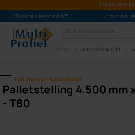
Let op: Onze hu
Klantenbeoordeling: 8,9!
Voor bedri
Zoeken
home
palletstelling licht
p
EAN. Nummer: 7434616164161
Palletstelling 4.500 mm 
- T80