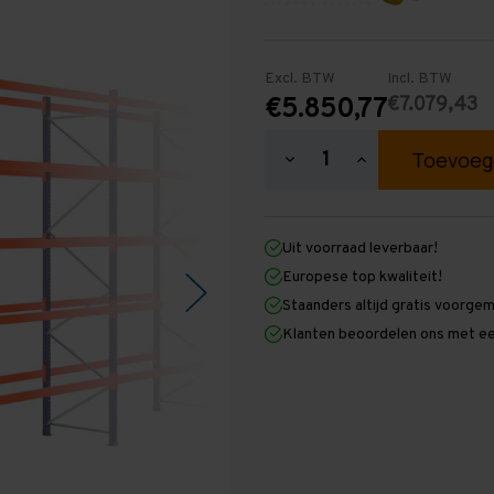
Excl. BTW
Incl. BTW
€7.079,43
€5.850,77
Hoeveelheid
Hoeveelheid
verlagen
verhogen
van
van
Palletstelling
Palletstelling
4.500
4.500
Uit voorraad leverbaar!
mm
mm
x
x
Europese top kwaliteit!
31.900
31.900
Staanders altijd gratis voorge
mm
mm
x
x
Klanten beoordelen ons met ee
1.100
1.100
mm
mm
(HxLxD)
(HxLxD)
-
-
5
5
Niveaus
Niveaus
-
-
Licht
Licht
-
-