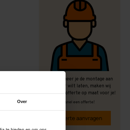
Ook wanneer je de montage aan
ons over wilt laten, maken wij
graag een offerte op maat voor je!
Over
Vrijblijvend, snel een offerte!
Offerte aanvragen
dia te bieden en om ons