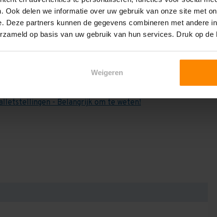
e weten:
. Ook delen we informatie over uw gebruik van onze site met on
het draagvermogen per liggerniveau iets lager uit valt. Dit
e. Deze partners kunnen de gegevens combineren met andere inf
en berekenen!
erzameld op basis van uw gebruik van hun services. Druk op de
 2,25 meter, valt de draagkracht juist iets hoger uit.
Dan dient u even contact met ons op te nemen. Wij voeren
Weigeren
niets bij aankoop van een rij palletstellingen. Wij kunnen
kracht van uw situatie op beschreven staat! Kortom, bij
alletstellingen - Belangrijk om te weten!