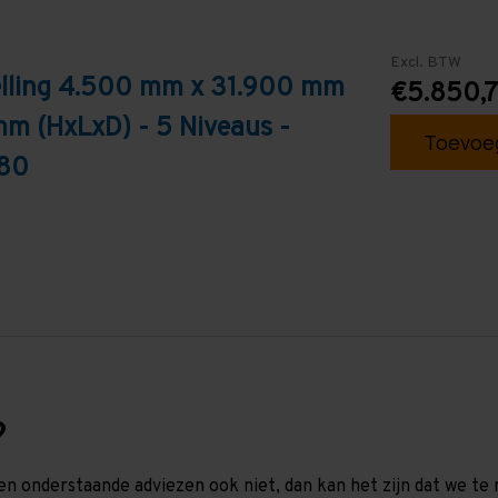
Excl. BTW
elling 4.500 mm x 31.900 mm
€5.850,
mm (HxLxD) - 5 Niveaus -
Toevoeg
T80
?
en onderstaande adviezen ook niet, dan kan het zijn dat we 