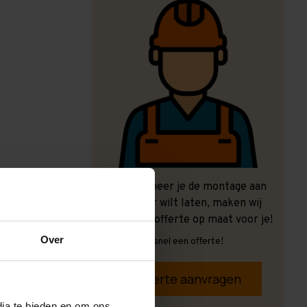
Ook wanneer je de montage aan
ons over wilt laten, maken wij
graag een offerte op maat voor je!
Over
Vrijblijvend, snel een offerte!
Offerte aanvragen
dia te bieden en om ons