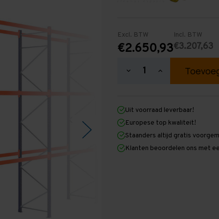
Excl. BTW
Incl. BTW
€3.207,63
€2.650,93
Hoeveelheid
Hoeveelheid
verlagen
verhogen
van
van
Palletstelling
Palletstelling
5.500
5.500
Uit voorraad leverbaar!
mm
mm
x
x
Europese top kwaliteit!
16.000
16.000
Staanders altijd gratis voorge
mm
mm
x
x
Klanten beoordelen ons met ee
1.100
1.100
mm
mm
(HxLxD)
(HxLxD)
-
-
3
3
Niveaus
Niveaus
-
-
Licht
Licht
-
-