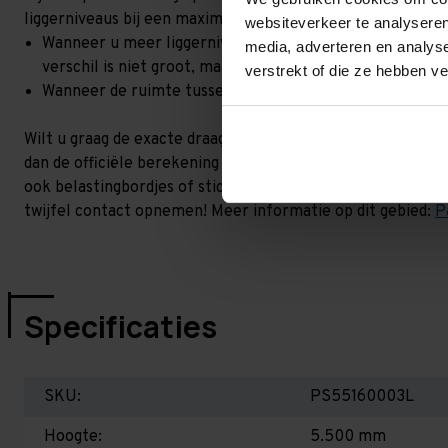
liggerniveaus bij een maximale hoogteverschil. Goed om t
websiteverkeer te analyseren
Wanneer u meer liggerniveaus toevoegt, kan het zijn dat 
media, adverteren en analys
verschil is niet groot, maar wel het beste om dit te lat
verstrekt of die ze hebben v
Wanneer de ruimte tussen de liggerniveaus kleiner is dan
Wilt u graag de exacte draagkracht weten in uw situatie? 
dan de officiële berekening uit. Dit doen we gratis en voor 
ook belastingbordjes of stickers meeleveren waar de draag
twijfel contact opnemen! Meer informatie op dit gebied:
P
Specificaties
SKU:
PS55160003L
Hoogte:
5.500 mm