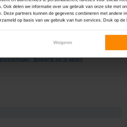
e weten:
. Ook delen we informatie over uw gebruik van onze site met on
het draagvermogen per liggerniveau iets lager uit valt. Dit
e. Deze partners kunnen de gegevens combineren met andere inf
en berekenen!
erzameld op basis van uw gebruik van hun services. Druk op de
 2,25 meter, valt de draagkracht juist iets hoger uit.
Dan dient u even contact met ons op te nemen. Wij voeren
Weigeren
niets bij aankoop van een rij palletstellingen. Wij kunnen
kracht van uw situatie op beschreven staat! Kortom, bij
alletstellingen - Belangrijk om te weten!