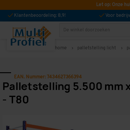
Let op: Onze hu
Klantenbeoordeling: 8,9!
Voor bedri
Zoeken
home
palletstelling licht
p
EAN. Nummer: 7434627366394
Palletstelling 5.500 mm 
- T80