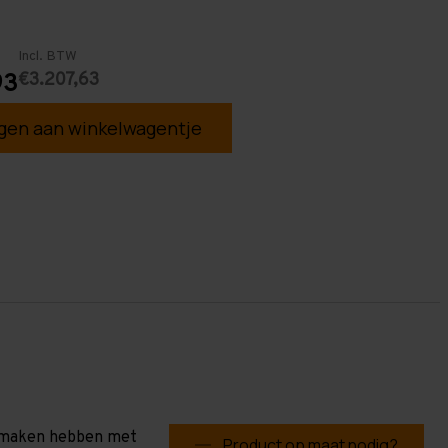
Incl. BTW
€3.207,63
93
en aan winkelwagentje
te maken hebben met
Product op maat nodig?