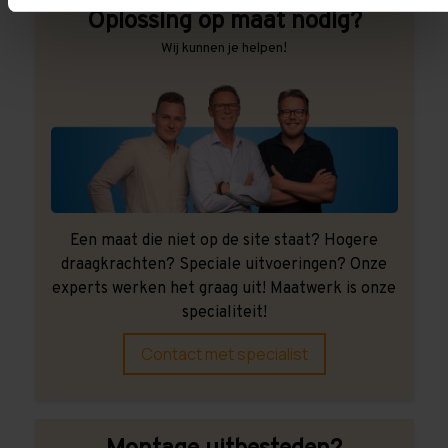
Oplossing op maat nodig?
Wij kunnen je helpen!
Een maat die niet op de site staat? Hogere
draagkrachten? Speciale uitvoeringen? Onze
experts werken het graag uit! Maatwerk is onze
specialiteit!
Contact met specialist