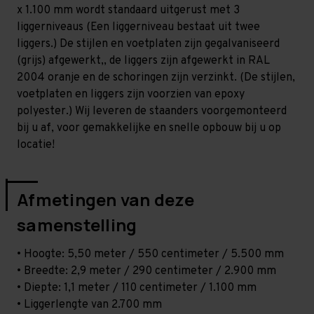
Zwaar
Zwaar
x 1.100 mm wordt standaard uitgerust met 3
-
-
T100
T100
liggerniveaus (Een liggerniveau bestaat uit twee
liggers.) De stijlen en voetplaten zijn gegalvaniseerd
(grijs) afgewerkt,, de liggers zijn afgewerkt in RAL
2004 oranje en de schoringen zijn verzinkt. (De stijlen,
voetplaten en liggers zijn voorzien van epoxy
polyester.) Wij leveren de staanders voorgemonteerd
bij u af, voor gemakkelijke en snelle opbouw bij u op
locatie!
Afmetingen van deze
samenstelling
• Hoogte: 5,50 meter / 550 centimeter / 5.500 mm
• Breedte: 2,9 meter / 290 centimeter / 2.900 mm
• Diepte: 1,1 meter / 110 centimeter / 1.100 mm
• Liggerlengte van 2.700 mm