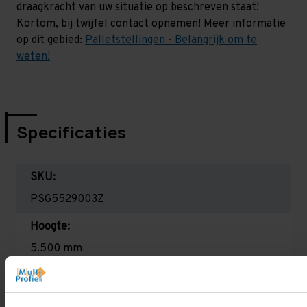
draagkracht van uw situatie op beschreven staat!
Kortom, bij twijfel contact opnemen! Meer informatie
op dit gebied:
Palletstellingen - Belangrijk om te
weten!
Specificaties
SKU:
PSG5529003Z
Hoogte:
5.500 mm
Diepte:
1.100 mm