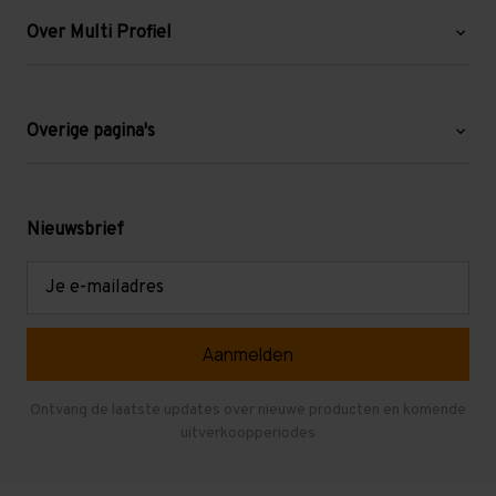
Over Multi Profiel
Over ons
Blog
Overige pagina's
Werken bij Multi Profiel
Gebruikte stellingen
Levering en afhalen
Mezzanine
Nieuwsbrief
Retouren en garantie
Verdiepingsvloeren
E-
mailadres
Referenties
Selfstorage
Veelgestelde vragen
Entresolvloer
Herroepen en Annuleren
Gebruikte entresolvloeren
Ontvang de laatste updates over nieuwe producten en komende
uitverkoopperiodes
Stellingen kopen