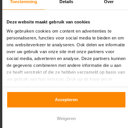
Toestemming
Details
Over
Lengte:
2.900 mm
Deze website maakt gebruik van cookies
Liggerlengte:
We gebruiken cookies om content en advertenties te
2.700 mm
personaliseren, functies voor social media te bieden en om
ons websiteverkeer te analyseren. Ook delen we informatie
Aantal niveaus:
over uw gebruik van onze site met onze partners voor
3
social media, adverteren en analyse. Deze partners kunnen
de gegevens combineren met andere informatie die u aan
Kleur staanders:
ze heeft verstrekt of die ze hebben verzameld op basis van
Galva
uw gebruik van hun services. Druk op de knop om te
accepteren!
Draagkracht per liggerniveau:
3.000 kg (1.000 kg per pallet)
Accepteren
Maximale jukbelasting:
Weigeren
10636,05 kg