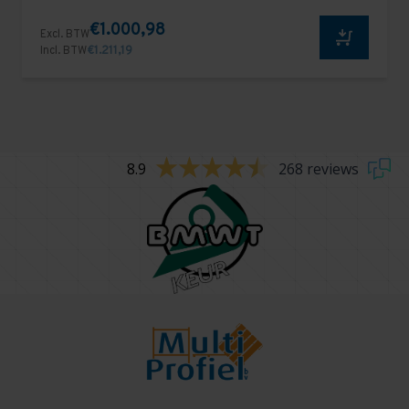
€1.000,98
Excl. BTW
Incl. BTW
€1.211,19
8.9
268 reviews