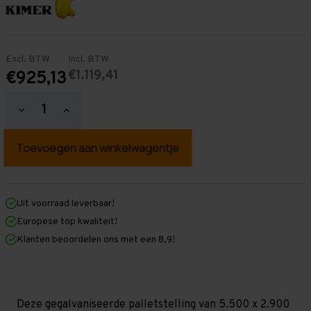
Excl. BTW
Incl. BTW
€1.119,41
€925,13
Hoeveelheid
Hoeveelheid
verlagen
verhogen
van
van
Palletstelling
Palletstelling
5.500
5.500
mm
mm
x
x
2.900
2.900
mm
mm
Uit voorraad leverbaar!
x
x
Europese top kwaliteit!
1.100
1.100
mm
mm
Klanten beoordelen ons met een 8,9!
(HxLXD)
(HxLXD)
Galva
Galva
-
-
3
3
Niveaus
Niveaus
-
-
Deze gegalvaniseerde palletstelling van 5.500 x 2.900