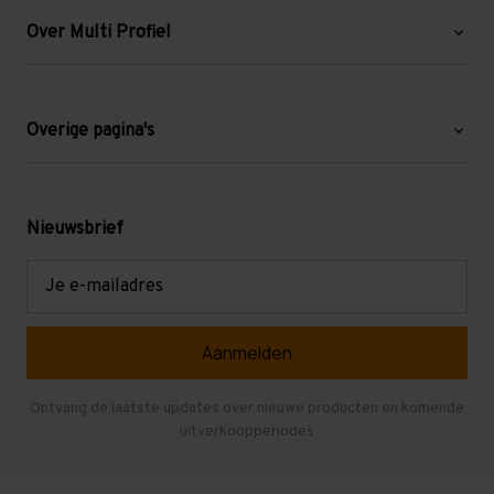
Over Multi Profiel
Over ons
Blog
Overige pagina's
Werken bij Multi Profiel
Gebruikte stellingen
Levering en afhalen
Mezzanine
Nieuwsbrief
Retouren en garantie
Verdiepingsvloeren
E-
mailadres
Referenties
Selfstorage
Veelgestelde vragen
Entresolvloer
Herroepen en Annuleren
Gebruikte entresolvloeren
Ontvang de laatste updates over nieuwe producten en komende
uitverkoopperiodes
Stellingen kopen