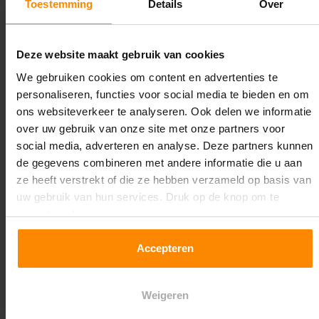
Toestemming
Details
Over
Lengte:
2.900 mm
Deze website maakt gebruik van cookies
Liggerlengte:
We gebruiken cookies om content en advertenties te
2.700 mm
personaliseren, functies voor social media te bieden en om
ons websiteverkeer te analyseren. Ook delen we informatie
Aantal niveaus:
over uw gebruik van onze site met onze partners voor
4
social media, adverteren en analyse. Deze partners kunnen
de gegevens combineren met andere informatie die u aan
Kleur staanders:
ze heeft verstrekt of die ze hebben verzameld op basis van
Galva
uw gebruik van hun services. Druk op de knop om te
accepteren!
Draagkracht per liggerniveau:
3.000 kg (1.000 kg per pallet)
Accepteren
Maximale jukbelasting:
Weigeren
10393,8 kg