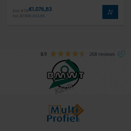
€1.076,83
Excl. BTW
Incl. BTW
€1.302,96
8.9
268 reviews