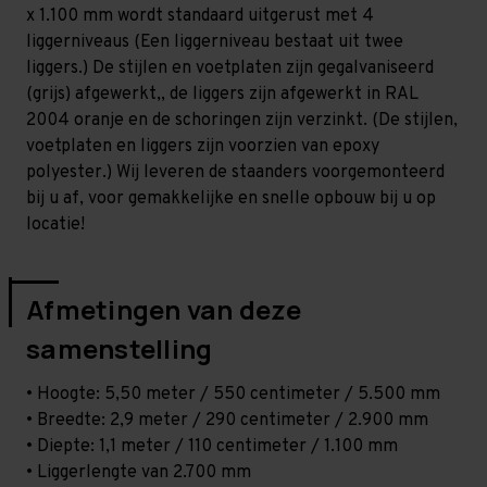
Zwaar
Zwaar
x 1.100 mm wordt standaard uitgerust met 4
-
-
T100
T100
liggerniveaus (Een liggerniveau bestaat uit twee
liggers.) De stijlen en voetplaten zijn gegalvaniseerd
(grijs) afgewerkt,, de liggers zijn afgewerkt in RAL
2004 oranje en de schoringen zijn verzinkt. (De stijlen,
voetplaten en liggers zijn voorzien van epoxy
polyester.) Wij leveren de staanders voorgemonteerd
bij u af, voor gemakkelijke en snelle opbouw bij u op
locatie!
Afmetingen van deze
samenstelling
• Hoogte: 5,50 meter / 550 centimeter / 5.500 mm
• Breedte: 2,9 meter / 290 centimeter / 2.900 mm
• Diepte: 1,1 meter / 110 centimeter / 1.100 mm
• Liggerlengte van 2.700 mm