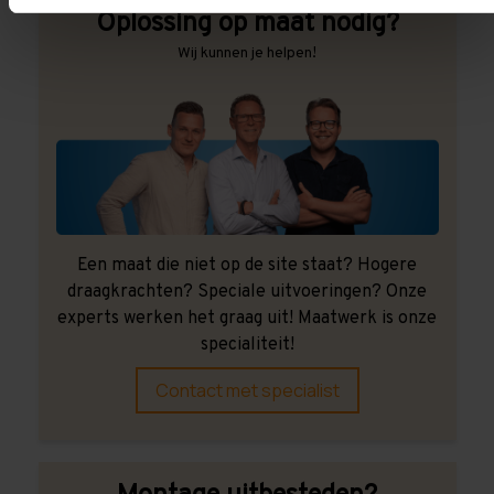
Oplossing op maat nodig?
Wij kunnen je helpen!
Een maat die niet op de site staat? Hogere
draagkrachten? Speciale uitvoeringen? Onze
experts werken het graag uit! Maatwerk is onze
specialiteit!
Contact met specialist