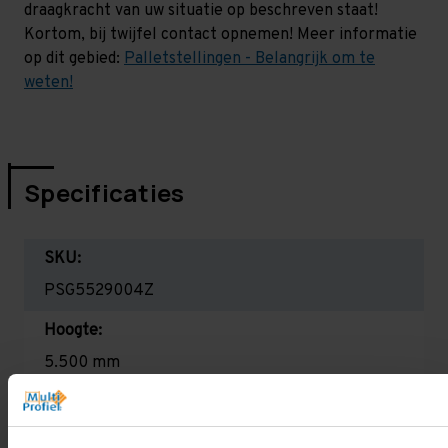
draagkracht van uw situatie op beschreven staat!
Kortom, bij twijfel contact opnemen! Meer informatie
op dit gebied:
Palletstellingen - Belangrijk om te
weten!
Specificaties
SKU:
PSG5529004Z
Hoogte:
5.500 mm
Diepte:
1.100 mm