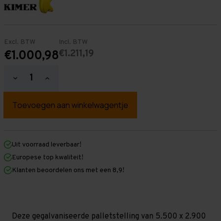
Excl. BTW
Incl. BTW
€1.211,19
€1.000,98
Hoeveelheid
Hoeveelheid
verlagen
verhogen
van
van
Palletstelling
Palletstelling
5.500
5.500
mm
mm
x
x
2.900
2.900
mm
mm
Uit voorraad leverbaar!
x
x
Europese top kwaliteit!
1.100
1.100
mm
mm
Klanten beoordelen ons met een 8,9!
(HxLXD)
(HxLXD)
Galva
Galva
-
-
4
4
Niveaus
Niveaus
-
-
Deze gegalvaniseerde palletstelling van 5.500 x 2.900