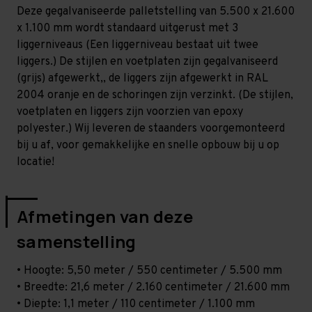
Zwaar
Zwaar
Deze gegalvaniseerde palletstelling van 5.500 x 21.600
-
-
T100
T100
x 1.100 mm wordt standaard uitgerust met 3
liggerniveaus (Een liggerniveau bestaat uit twee
liggers.) De stijlen en voetplaten zijn gegalvaniseerd
(grijs) afgewerkt,, de liggers zijn afgewerkt in RAL
2004 oranje en de schoringen zijn verzinkt. (De stijlen,
voetplaten en liggers zijn voorzien van epoxy
polyester.) Wij leveren de staanders voorgemonteerd
bij u af, voor gemakkelijke en snelle opbouw bij u op
locatie!
Afmetingen van deze
samenstelling
• Hoogte: 5,50 meter / 550 centimeter / 5.500 mm
• Breedte: 21,6 meter / 2.160 centimeter / 21.600 mm
• Diepte: 1,1 meter / 110 centimeter / 1.100 mm