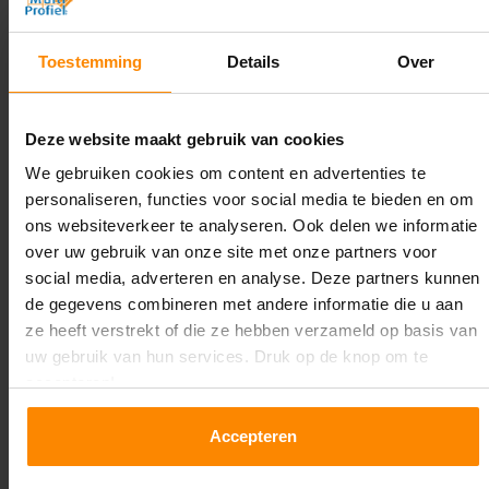
5.500 mm
Diepte:
Toestemming
Details
Over
1.100 mm
Lengte:
Deze website maakt gebruik van cookies
21.600 mm
We gebruiken cookies om content en advertenties te
personaliseren, functies voor social media te bieden en om
Liggerlengte:
ons websiteverkeer te analyseren. Ook delen we informatie
2.700 mm
over uw gebruik van onze site met onze partners voor
social media, adverteren en analyse. Deze partners kunnen
Aantal niveaus:
de gegevens combineren met andere informatie die u aan
3
ze heeft verstrekt of die ze hebben verzameld op basis van
uw gebruik van hun services. Druk op de knop om te
Kleur staanders:
accepteren!
Galva
Accepteren
Draagkracht per liggerniveau:
3.000 kg (1.000 kg per pallet)