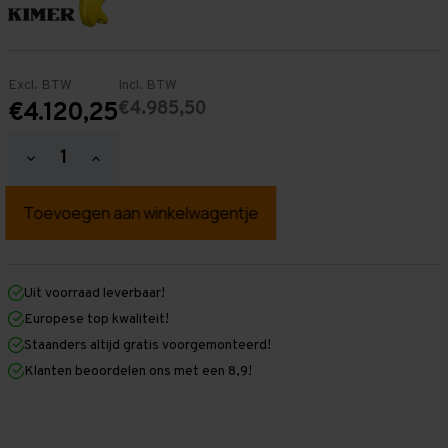
Excl. BTW
Incl. BTW
€4.985,50
€4.120,25
Hoeveelheid
Hoeveelheid
verlagen
verhogen
van
van
Palletstelling
Palletstelling
5.500
5.500
mm
mm
x
x
21.600
21.600
mm
mm
Uit voorraad leverbaar!
x
x
Europese top kwaliteit!
1.100
1.100
mm
mm
Staanders altijd gratis voorgemonteerd!
(HxLXD)
(HxLXD)
Klanten beoordelen ons met een 8,9!
Galva
Galva
-
-
3
3
Niveaus
Niveaus
-
-