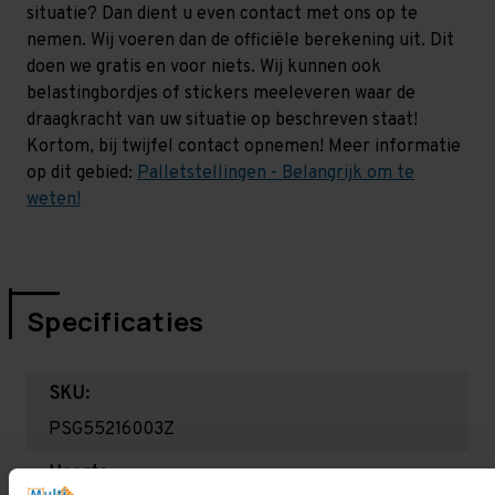
situatie? Dan dient u even contact met ons op te
nemen. Wij voeren dan de officiële berekening uit. Dit
doen we gratis en voor niets. Wij kunnen ook
belastingbordjes of stickers meeleveren waar de
draagkracht van uw situatie op beschreven staat!
Kortom, bij twijfel contact opnemen! Meer informatie
op dit gebied:
Palletstellingen - Belangrijk om te
weten!
Specificaties
SKU:
PSG55216003Z
Hoogte: