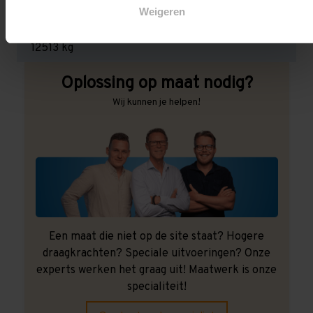
Weigeren
Maximale jukbelasting:
12513 kg
Oplossing op maat nodig?
Wij kunnen je helpen!
Een maat die niet op de site staat? Hogere
draagkrachten? Speciale uitvoeringen? Onze
experts werken het graag uit! Maatwerk is onze
specialiteit!