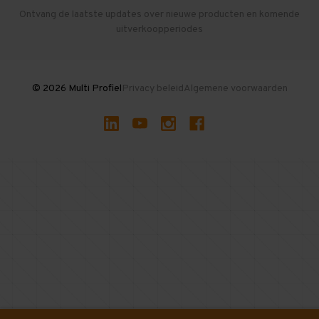
Herroepen en Annuleren
Gebruikte entresolvloeren
Ontvang de laatste updates over nieuwe producten en komende
uitverkoopperiodes
Stellingen kopen
© 2026 Multi Profiel
Privacy beleid
Algemene voorwaarden