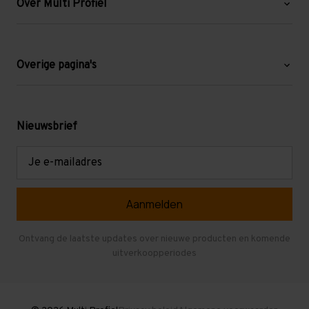
Over Multi Profiel
Over ons
Blog
Overige pagina's
Werken bij Multi Profiel
Gebruikte stellingen
Levering en afhalen
Mezzanine
Nieuwsbrief
Retouren en garantie
Verdiepingsvloeren
E-
mailadres
Referenties
Selfstorage
Veelgestelde vragen
Entresolvloer
Herroepen en Annuleren
Gebruikte entresolvloeren
Ontvang de laatste updates over nieuwe producten en komende
uitverkoopperiodes
Stellingen kopen