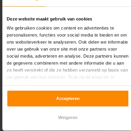
Lengte:
28.000 mm
Deze website maakt gebruik van cookies
Liggerlengte:
We gebruiken cookies om content en advertenties te
2.700 mm
personaliseren, functies voor social media te bieden en om
ons websiteverkeer te analyseren. Ook delen we informatie
Aantal niveaus:
over uw gebruik van onze site met onze partners voor
3
social media, adverteren en analyse. Deze partners kunnen
de gegevens combineren met andere informatie die u aan
Kleur staanders:
ze heeft verstrekt of die ze hebben verzameld op basis van
Blauw
uw gebruik van hun services. Druk op de knop om te
accepteren!
Draagkracht per liggerniveau:
1.550 kg (516 kg per pallet)
Accepteren
Maximale jukbelasting:
7249 kg
Weigeren
Oplossing op maat nodig?