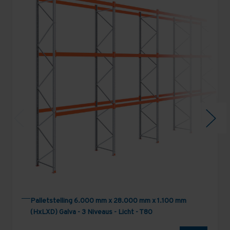
Palletstelling 6.000 mm x 28.000 mm x 1.100 mm
(HxLXD) Galva - 3 Niveaus - Licht - T80