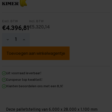
Excl. BTW
Incl. BTW
€5.320,14
€4.396,81
Hoeveelheid
Hoeveelheid
verlagen
verhogen
van
van
Palletstelling
Palletstelling
6.000
6.000
mm
mm
x
x
28.000
28.000
mm
mm
Uit voorraad leverbaar!
x
x
Europese top kwaliteit!
1.100
1.100
mm
mm
Klanten beoordelen ons met een 8,9!
(HxLxD)
(HxLxD)
-
-
3
3
Niveaus
Niveaus
-
-
Licht
Licht
Deze palletstelling van 6.000 x 28.000 x 1.100 mm