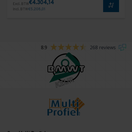
€4.304,14
Excl. BTW
Incl. BTW
€5.208,01
8.9
268 reviews