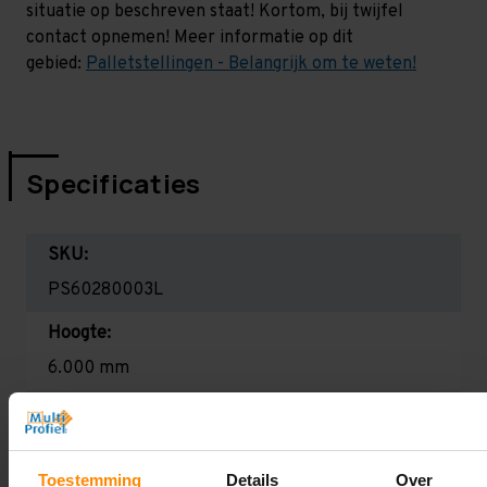
situatie op beschreven staat! Kortom, bij twijfel
contact opnemen! Meer informatie op dit
gebied:
Palletstellingen - Belangrijk om te weten!
Specificaties
SKU:
PS60280003L
Hoogte:
6.000 mm
Diepte:
1.100 mm
Toestemming
Details
Over