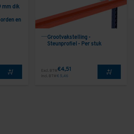
9 mm dik
borden en
Grootvakstelling -
Steunprofiel - Per stuk
€4,51
Excl. BTW
Incl. BTW
€ 5,46