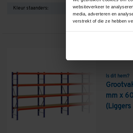
websiteverkeer te analyseren
Kleur staanders:
media, adverteren en analys
verstrekt of die ze hebben v
Is dit hem?
Grootvak
mm x 60
(Liggers