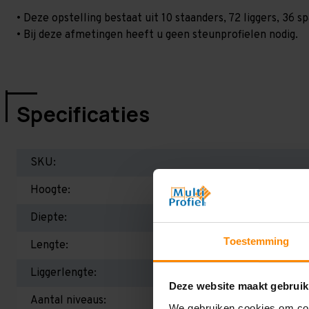
• Deze opstelling bestaat uit 10 staanders, 72 liggers, 36
• Bij deze afmetingen heeft u geen steunprofielen nodig.
Specificaties
SKU:
Hoogte:
Diepte:
Toestemming
Lengte:
Liggerlengte:
Deze website maakt gebruik
Aantal niveaus:
We gebruiken cookies om cont