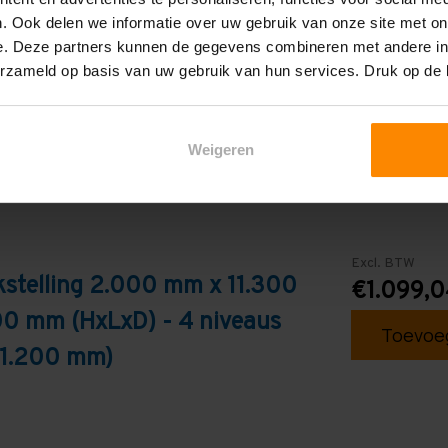
. Ook delen we informatie over uw gebruik van onze site met on
Blauw
e. Deze partners kunnen de gegevens combineren met andere inf
erzameld op basis van uw gebruik van hun services. Druk op de
Weigeren
Excl. BTW
stelling 2.000 mm x 11.300
€1.099,0
0 mm (HxLxD) - 4 niveaus
Toevoeg
 1.200 mm)