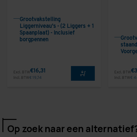
Grootvakstelling
Liggerniveau's - (2 Liggers + 1
Spaanplaat) - Inclusief
Grootv
borgpennen
staand
Voorg
€16,31
€3
Excl. BTW
Excl. BTW
Incl. BTW
€ 19,74
Incl. BTW
€ 4
Op zoek naar een alternatief