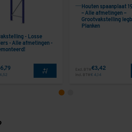
Houten spaanplaat 1
– Alle afmetingen –
Grootvakstelling leg
Planken
akstelling - Losse
ers - Alle afmetingen -
emonteerd!
6,79
€3,42
Excl. BTW
4,52
Incl. BTW
€ 4,14
?