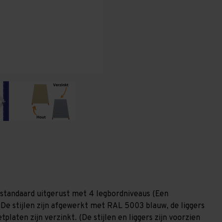
x
x
600
600
mm
mm
(HxLxD)
(HxLxD)
-
-
4
4
niveaus
niveaus
(Liggers
(Liggers
1.200
1.200
mm)
mm)
standaard uitgerust met 4 legbordniveaus (Een
 De stijlen zijn afgewerkt met RAL 5003 blauw, de liggers
laten zijn verzinkt. (De stijlen en liggers zijn voorzien