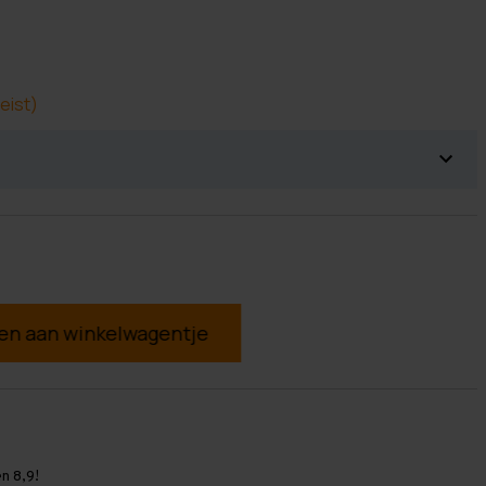
eist)
g
n 8,9!