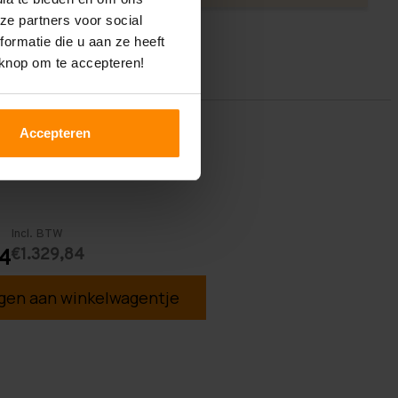
ze partners voor social
ormatie die u aan ze heeft
 knop om te accepteren!
Accepteren
Incl. BTW
€1.329,84
4
en aan winkelwagentje