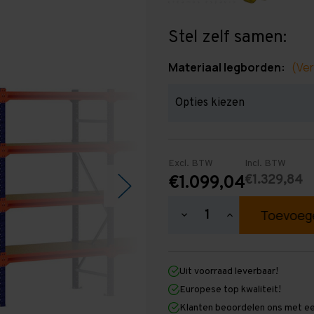
Stel zelf samen:
Materiaal legborden:
(Ver
Excl. BTW
Incl. BTW
€1.329,84
€1.099,04
Hoeveelheid
Hoeveelheid
verlagen
verhogen
van
van
Grootvakstelling
Grootvakstellin
2.000
2.000
Uit voorraad leverbaar!
mm
mm
x
x
Europese top kwaliteit!
11.300
11.300
Klanten beoordelen ons met ee
mm
mm