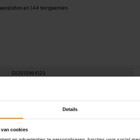
 spaanplaten en 144 borgpennen.
GV2010964120
2.000 mm
600 mm
Details
11.300 mm
1.200 mm
 van cookies
4
ent en advertenties te personaliseren, functies voor social me