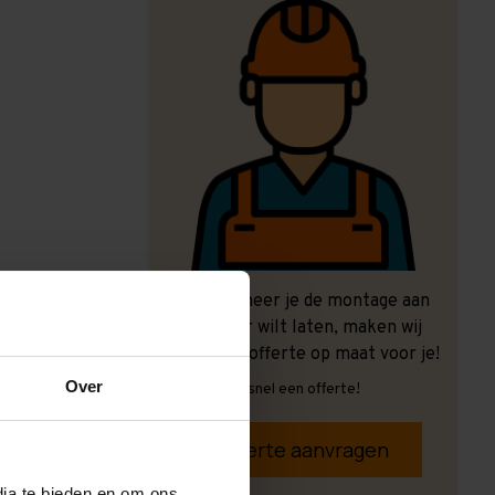
Ook wanneer je de montage aan
ons over wilt laten, maken wij
graag een offerte op maat voor je!
Over
Vrijblijvend, snel een offerte!
Offerte aanvragen
dia te bieden en om ons