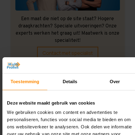
Een maat die niet op de site staat? Hogere
draagkrachten? Speciale uitvoeringen? Onze
experts werken het graag uit! Maatwerk is onze
specialiteit!
Contact met specialist
Montage uitbesteden?
Toestemming
Details
Over
Laat ons het doen!
Deze website maakt gebruik van cookies
We gebruiken cookies om content en advertenties te
personaliseren, functies voor social media te bieden en om
ons websiteverkeer te analyseren. Ook delen we informatie
over uw gebruik van onze site met onze partners voor