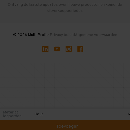
Herroepen en Annuleren
Gebruikte entresolvloeren
Ontvang de laatste updates over nieuwe producten en komende
uitverkoopperiodes
Stellingen kopen
© 2026 Multi Profiel
Privacy beleid
Algemene voorwaarden
Materiaal
legborden:
Toevoegen