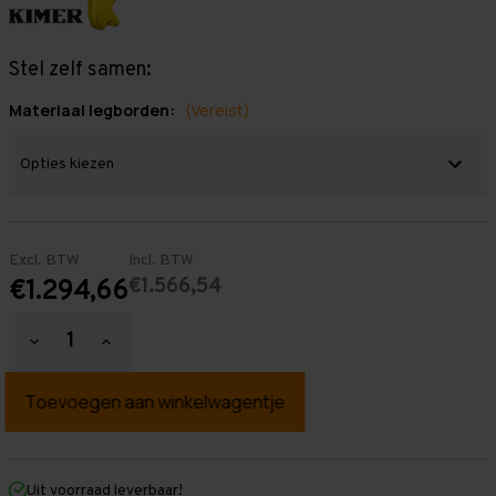
Stel zelf samen:
Materiaal legborden:
(Vereist)
Excl. BTW
Incl. BTW
€1.566,54
€1.294,66
Hoeveelheid
Hoeveelheid
verlagen
verhogen
van
van
Grootvakstelling
Grootvakstelling
2.000
2.000
mm
mm
x
x
11.300
11.300
mm
mm
Uit voorraad leverbaar!