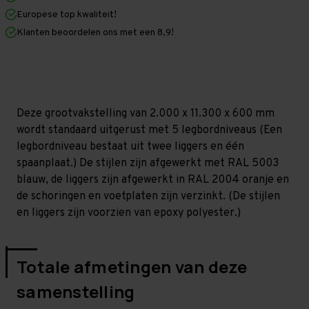
x
x
Europese top kwaliteit!
600
600
mm
mm
Klanten beoordelen ons met een 8,9!
(HxLxD)
(HxLxD)
-
-
5
5
niveaus
niveaus
(Liggers
(Liggers
1.200
1.200
mm)
mm)
Deze grootvakstelling van 2.000 x 11.300 x 600 mm
wordt standaard uitgerust met 5 legbordniveaus (Een
legbordniveau bestaat uit twee liggers en één
spaanplaat.) De stijlen zijn afgewerkt met RAL 5003
blauw, de liggers zijn afgewerkt in RAL 2004 oranje en
de schoringen en voetplaten zijn verzinkt. (De stijlen
en liggers zijn voorzien van epoxy polyester.)
Totale afmetingen van deze
samenstelling