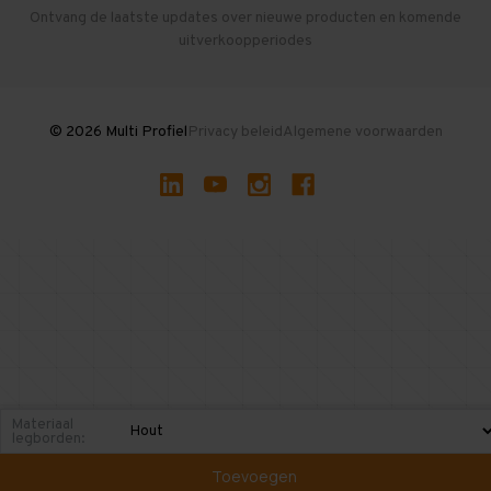
Herroepen en Annuleren
Gebruikte entresolvloeren
Ontvang de laatste updates over nieuwe producten en komende
uitverkoopperiodes
Stellingen kopen
© 2026 Multi Profiel
Privacy beleid
Algemene voorwaarden
Materiaal
legborden:
Toevoegen