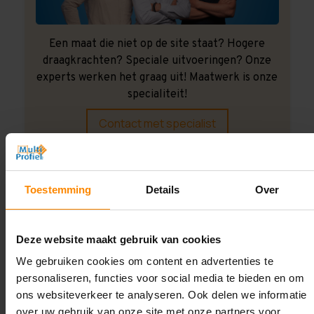
Een maat die niet op de site staat? Hogere
draagkrachten? Speciale uitvoeringen? Onze
experts werken het graag uit! Maatwerk is onze
specialiteit!
Contact met specialist
Montage uitbesteden?
Toestemming
Details
Over
Laat ons het doen!
Deze website maakt gebruik van cookies
We gebruiken cookies om content en advertenties te
personaliseren, functies voor social media te bieden en om
ons websiteverkeer te analyseren. Ook delen we informatie
over uw gebruik van onze site met onze partners voor