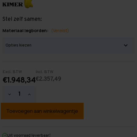
Stel zelf samen:
Materiaal legborden:
(Vereist)
Excl. BTW
Incl. BTW
€2.357,49
€1.948,34
Hoeveelheid
Hoeveelheid
verlagen
verhogen
van
van
Grootvakstelling
Grootvakstelling
2.000
2.000
mm
mm
x
x
14.100
14.100
mm
mm
Uit voorraad leverbaar!