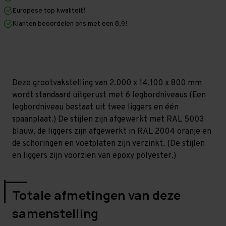
x
x
Europese top kwaliteit!
800
800
mm
mm
Klanten beoordelen ons met een 8,9!
(HxLxD)
(HxLxD)
-
-
6
6
niveaus
niveaus
(Liggers:
(Liggers:
1.350
1.350
mm)
mm)
Deze grootvakstelling van 2.000 x 14.100 x 800 mm
wordt standaard uitgerust met 6 legbordniveaus (Een
legbordniveau bestaat uit twee liggers en één
spaanplaat.) De stijlen zijn afgewerkt met RAL 5003
blauw, de liggers zijn afgewerkt in RAL 2004 oranje en
de schoringen en voetplaten zijn verzinkt. (De stijlen
en liggers zijn voorzien van epoxy polyester.)
Totale afmetingen van deze
samenstelling