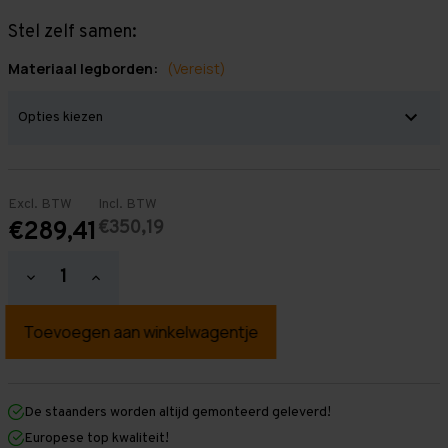
Stel zelf samen:
Materiaal legborden:
(Vereist)
Excl. BTW
Incl. BTW
€350,19
€289,41
Hoeveelheid
Hoeveelheid
verlagen
verhogen
van
van
Grootvakstelling
Grootvakstelling
2.000
2.000
mm
mm
x
x
1.950
1.950
mm
mm
De staanders worden altijd gemonteerd geleverd!
x
x
Europese top kwaliteit!
800
800