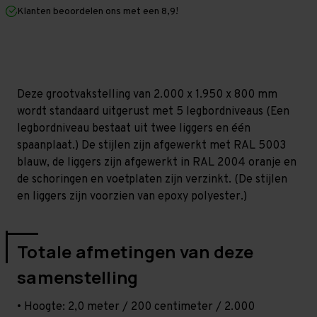
mm
mm
Klanten beoordelen ons met een 8,9!
(HxLxD)
(HxLxD)
-
-
5
5
niveaus
niveaus
Deze grootvakstelling van 2.000 x 1.950 x 800 mm
wordt standaard uitgerust met 5 legbordniveaus (Een
legbordniveau bestaat uit twee liggers en één
spaanplaat.) De stijlen zijn afgewerkt met RAL 5003
blauw, de liggers zijn afgewerkt in RAL 2004 oranje en
de schoringen en voetplaten zijn verzinkt. (De stijlen
en liggers zijn voorzien van epoxy polyester.)
Totale afmetingen van deze
samenstelling
• Hoogte: 2,0 meter / 200 centimeter / 2.000