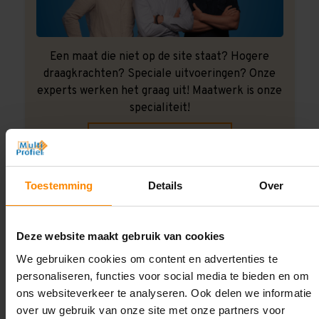
Een maat die niet op de site staat? Hogere
draagkrachten? Speciale uitvoeringen? Onze
experts werken het graag uit! Maatwerk is onze
specialiteit!
Contact met specialist
Toestemming
Details
Over
Montage uitbesteden?
Laat ons het doen!
Deze website maakt gebruik van cookies
We gebruiken cookies om content en advertenties te
personaliseren, functies voor social media te bieden en om
ons websiteverkeer te analyseren. Ook delen we informatie
over uw gebruik van onze site met onze partners voor