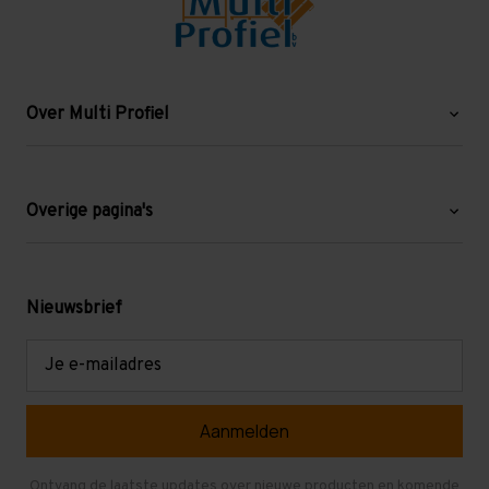
Over Multi Profiel
Over ons
Blog
Overige pagina's
Werken bij Multi Profiel
Gebruikte stellingen
Levering en afhalen
Mezzanine
Nieuwsbrief
Retouren en garantie
Verdiepingsvloeren
E-
mailadres
Referenties
Selfstorage
Veelgestelde vragen
Entresolvloer
Herroepen en Annuleren
Gebruikte entresolvloeren
Ontvang de laatste updates over nieuwe producten en komende