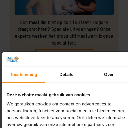
Een maat die niet op de site staat? Hogere
draagkrachten? Speciale uitvoeringen? Onze
experts werken het graag uit! Maatwerk is onze
specialiteit!
Contact met specialist
Toestemming
Details
Over
Montage uitbesteden?
Laat ons het doen!
Deze website maakt gebruik van cookies
We gebruiken cookies om content en advertenties te
personaliseren, functies voor social media te bieden en om
ons websiteverkeer te analyseren. Ook delen we informatie
over uw gebruik van onze site met onze partners voor