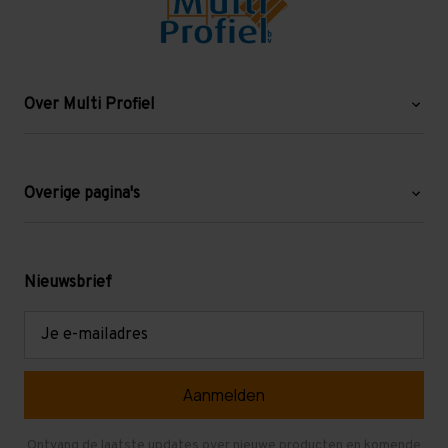
Over Multi Profiel
Over ons
Blog
Overige pagina's
Werken bij Multi Profiel
Gebruikte stellingen
Levering en afhalen
Mezzanine
Nieuwsbrief
Retouren en garantie
Verdiepingsvloeren
E-
mailadres
Referenties
Selfstorage
Veelgestelde vragen
Entresolvloer
Herroepen en Annuleren
Gebruikte entresolvloeren
Ontvang de laatste updates over nieuwe producten en komende