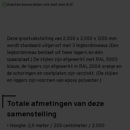
mm
mm
Klanten beoordelen ons met een 8,9!
(HxLxD)
(HxLxD)
-
-
3
3
niveaus
niveaus
Deze grootvakstelling van 2.000 x 3.000 x 1200 mm
wordt standaard uitgerust met 3 legbordniveaus (Een
legbordniveau bestaat uit twee liggers en één
spaanplaat.) De stijlen zijn afgewerkt met RAL 5003
blauw, de liggers zijn afgewerkt in RAL 2004 oranje en
de schoringen en voetplaten zijn verzinkt. (De stijlen
en liggers zijn voorzien van epoxy polyester.)
Totale afmetingen van deze
samenstelling
• Hoogte: 2,0 meter / 200 centimeter / 2.000