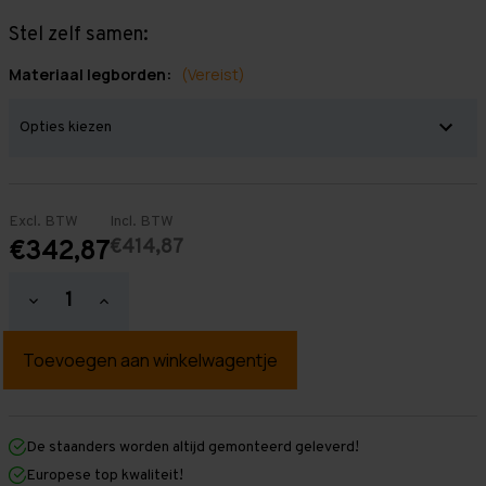
Stel zelf samen:
Materiaal legborden:
(Vereist)
Excl. BTW
Incl. BTW
€414,87
€342,87
Hoeveelheid
Hoeveelheid
verlagen
verhogen
van
van
Grootvakstelling
Grootvakstelling
2.000
2.000
mm
mm
x
x
3.000
3.000
mm
mm
De staanders worden altijd gemonteerd geleverd!
x
x
Europese top kwaliteit!
1.200
1.200