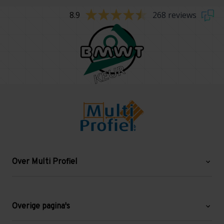
8.9
268 reviews
Over Multi Profiel
Over ons
Blog
Overige pagina's