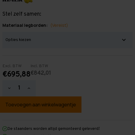
Stel zelf samen:
Materiaal legborden:
(Vereist)
Excl. BTW
Incl. BTW
€842,01
€695,88
Hoeveelheid
Hoeveelheid
verlagen
verhogen
van
van
Grootvakstelling
Grootvakstelling
2.000
2.000
mm
mm
x
x
5.800
5.800
mm
mm
De staanders worden altijd gemonteerd geleverd!
x
x