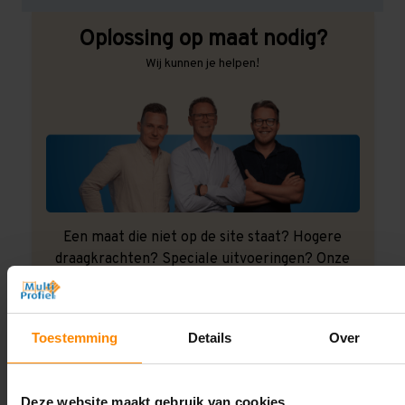
Oplossing op maat nodig?
Wij kunnen je helpen!
Een maat die niet op de site staat? Hogere
draagkrachten? Speciale uitvoeringen? Onze
experts werken het graag uit! Maatwerk is onze
specialiteit!
Contact met specialist
Toestemming
Details
Over
Deze website maakt gebruik van cookies