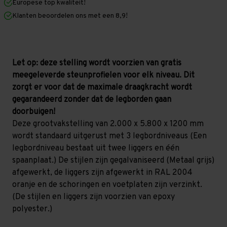
Europese top kwaliteit!
1.200
1.200
mm
mm
Klanten beoordelen ons met een 8,9!
(HxLxD)
(HxLxD)
-
-
3
3
niveaus
niveaus
GALVA
GALVA
Let op: deze stelling wordt voorzien van gratis
meegeleverde steunprofielen voor elk niveau. Dit
zorgt er voor dat de maximale draagkracht wordt
gegarandeerd zonder dat de legborden gaan
doorbuigen!
Deze grootvakstelling van 2.000 x 5.800 x 1200 mm
wordt standaard uitgerust met 3 legbordniveaus (Een
legbordniveau bestaat uit twee liggers en één
spaanplaat.) De stijlen zijn gegalvaniseerd (Metaal grijs)
afgewerkt, de liggers zijn afgewerkt in RAL 2004
oranje en de schoringen en voetplaten zijn verzinkt.
(De stijlen en liggers zijn voorzien van epoxy
polyester.)