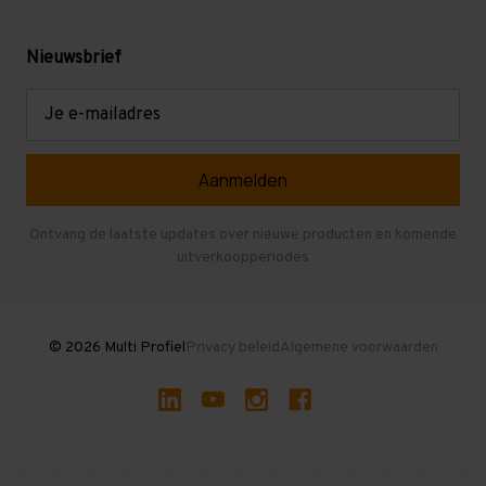
Werken bij Multi Profiel
Gebruikte stellingen
Levering en afhalen
Mezzanine
Nieuwsbrief
Retouren en garantie
Verdiepingsvloeren
E-
mailadres
Referenties
Selfstorage
Veelgestelde vragen
Entresolvloer
Herroepen en Annuleren
Gebruikte entresolvloeren
Ontvang de laatste updates over nieuwe producten en komende
uitverkoopperiodes
Stellingen kopen
© 2026 Multi Profiel
Privacy beleid
Algemene voorwaarden