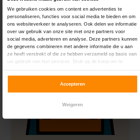
Montage uitbesteden?
We gebruiken cookies om content en advertenties te
Laat ons het doen!
personaliseren, functies voor social media te bieden en om
ons websiteverkeer te analyseren. Ook delen we informatie
over uw gebruik van onze site met onze partners voor
social media, adverteren en analyse. Deze partners kunnen
de gegevens combineren met andere informatie die u aan
ze heeft verstrekt of die ze hebben verzameld op basis van
uw gebruik van hun services. Druk op de knop om te
accepteren!
Accepteren
Weigeren