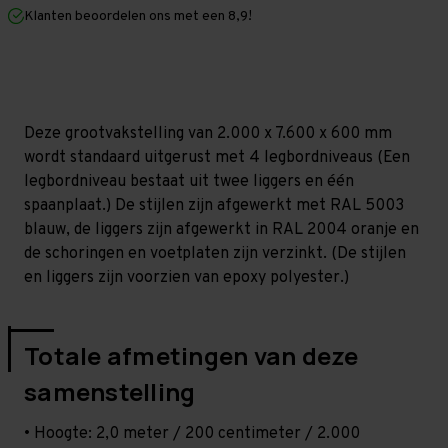
mm
mm
Klanten beoordelen ons met een 8,9!
(HxLxD)
(HxLxD)
-
-
4
4
niveaus
niveaus
Deze grootvakstelling van 2.000 x 7.600 x 600 mm
wordt standaard uitgerust met 4 legbordniveaus (Een
legbordniveau bestaat uit twee liggers en één
spaanplaat.) De stijlen zijn afgewerkt met RAL 5003
blauw, de liggers zijn afgewerkt in RAL 2004 oranje en
de schoringen en voetplaten zijn verzinkt. (De stijlen
en liggers zijn voorzien van epoxy polyester.)
Totale afmetingen van deze
samenstelling
• Hoogte: 2,0 meter / 200 centimeter / 2.000