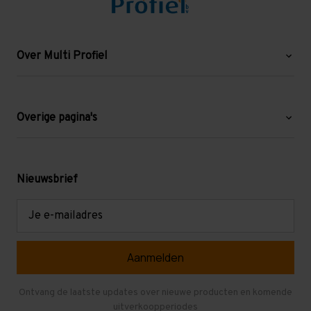
Over Multi Profiel
Over ons
Blog
Overige pagina's
Werken bij Multi Profiel
Gebruikte stellingen
Levering en afhalen
Mezzanine
Nieuwsbrief
Retouren en garantie
Verdiepingsvloeren
E-
mailadres
Referenties
Selfstorage
Veelgestelde vragen
Entresolvloer
Herroepen en Annuleren
Gebruikte entresolvloeren
Ontvang de laatste updates over nieuwe producten en komende
uitverkoopperiodes