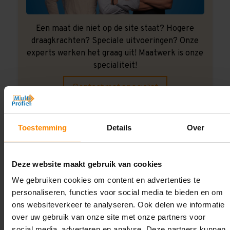
Een maat die niet op de site staat? Hogere
draagkrachten? Speciale uitvoeringen? Onze
experts werken het graag uit! Maatwerk is onze
specialiteit!
Contact met specialist
Toestemming
Details
Over
Montage uitbesteden?
Laat ons het doen!
Deze website maakt gebruik van cookies
We gebruiken cookies om content en advertenties te
personaliseren, functies voor social media te bieden en om
ons websiteverkeer te analyseren. Ook delen we informatie
over uw gebruik van onze site met onze partners voor
social media, adverteren en analyse. Deze partners kunnen