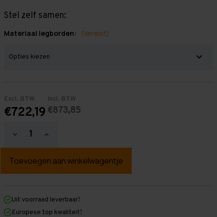
Stel zelf samen:
Materiaal legborden:
(Vereist)
Excl. BTW
Incl. BTW
€873,85
€722,19
Hoeveelheid
Hoeveelheid
verlagen
verhogen
van
van
Grootvakstelling
Grootvakstelling
2.000
2.000
mm
mm
x
x
7.700
7.700
mm
mm
Uit voorraad leverbaar!
x
x
Europese top kwaliteit!
600
600