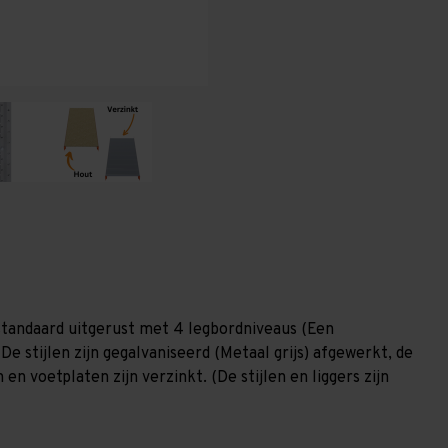
-
-
4
4
niveaus
niveaus
GALVA
GALVA
standaard uitgerust met 4 legbordniveaus (Een
De stijlen zijn gegalvaniseerd (Metaal grijs) afgewerkt, de
en voetplaten zijn verzinkt. (De stijlen en liggers zijn