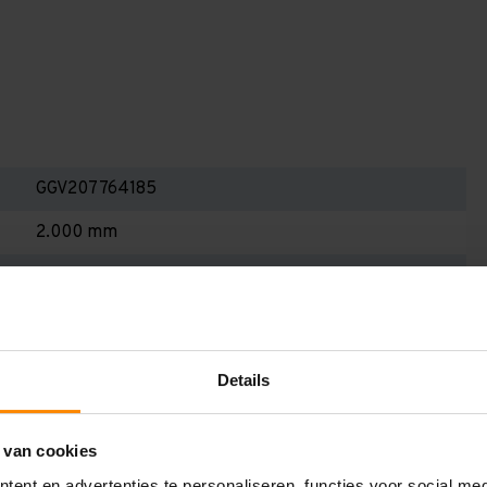
GGV207764185
2.000 mm
600 mm
7.700 mm
1.850 mm
Details
4
Galva
 van cookies
ent en advertenties te personaliseren, functies voor social me