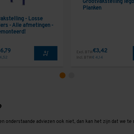
Grootvakstelling leg
Planken
akstelling - Losse
ers - Alle afmetingen -
emonteerd!
6,79
€3,42
Excl. BTW
4,52
Incl. BTW
€ 4,14
?
en onderstaande adviezen ook niet, dan kan het zijn dat we 