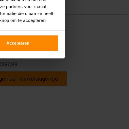
ze partners voor social
ormatie die u aan ze heeft
 knop om te accepteren!
Accepteren
ncl. BTW
€897,99
en aan winkelwagentje