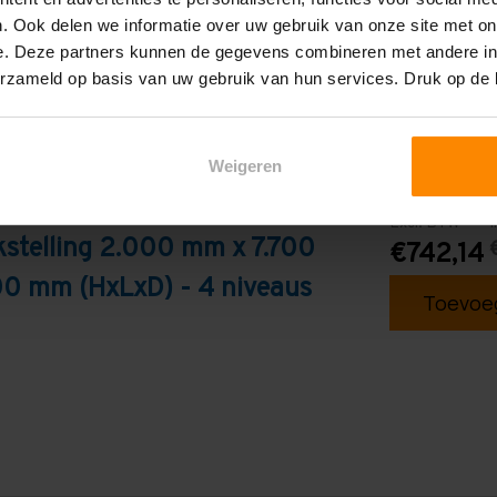
. Ook delen we informatie over uw gebruik van onze site met on
e. Deze partners kunnen de gegevens combineren met andere inf
erzameld op basis van uw gebruik van hun services. Druk op de
Weigeren
Excl. BTW
I
stelling 2.000 mm x 7.700
€742,14
0 mm (HxLxD) - 4 niveaus
Toevoeg