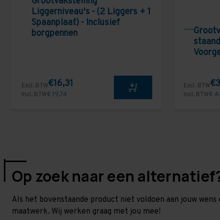
Grootvakstelling
Liggerniveau's - (2 Liggers + 1
Spaanplaat) - Inclusief
Grootv
borgpennen
staand
Voorg
€16,31
€3
Excl. BTW
Excl. BTW
Incl. BTW
€ 19,74
Incl. BTW
€ 4
Op zoek naar een alternatief
Als het bovenstaande product niet voldoen aan jouw wens 
maatwerk. Wij werken graag met jou mee!