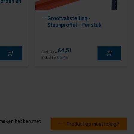
borden en
Grootvakstelling -
Steunprofiel - Per stuk
€4,51
Excl. BTW
Incl. BTW
€ 5,46
te maken hebben met
Product op maat nodig?