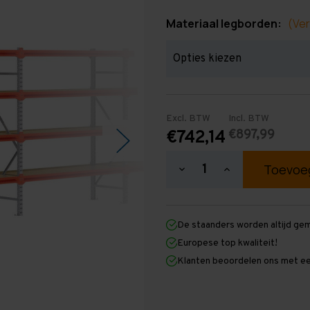
Materiaal legborden:
(Ver
Excl. BTW
Incl. BTW
€897,99
€742,14
Hoeveelheid
Hoeveelheid
verlagen
verhogen
van
van
Grootvakstelling
Grootvakstellin
2.000
2.000
De staanders worden altijd ge
mm
mm
x
x
Europese top kwaliteit!
7.700
7.700
Klanten beoordelen ons met ee
mm
mm
x
x
600
600
mm
mm
(HxLxD)
(HxLxD)