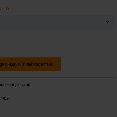
eist)
g
monteerd geleverd!
n 8,9!