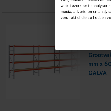
websiteverkeer te analyseren
media, adverteren en analys
verstrekt of die ze hebben v
Is dit hem?
Grootvak
mm x 60
GALVA