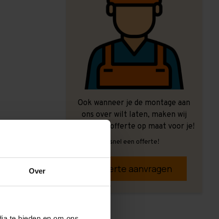
Ook wanneer je de montage aan
ons over wilt laten, maken wij
graag een offerte op maat voor je!
Vrijblijvend, snel een offerte!
Offerte aanvragen
Over
dia te bieden en om ons