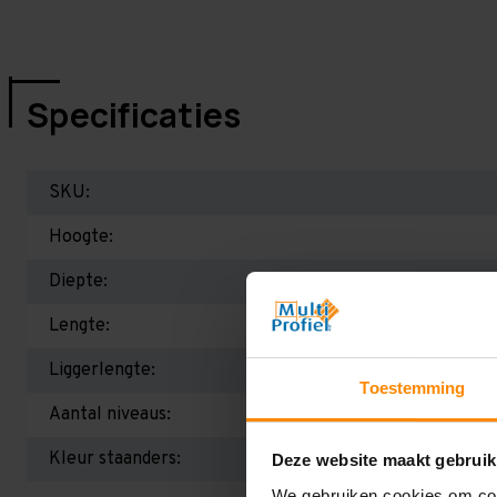
Specificaties
SKU:
Hoogte:
Diepte:
Lengte:
Liggerlengte:
Toestemming
Aantal niveaus:
Kleur staanders:
Deze website maakt gebruik
We gebruiken cookies om cont